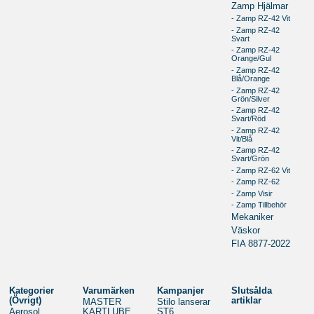
Zamp Hjälmar
- Zamp RZ-42 Vit
- Zamp RZ-42
Svart
- Zamp RZ-42
Orange/Gul
- Zamp RZ-42
Blå/Orange
- Zamp RZ-42
Grön/Silver
- Zamp RZ-42
Svart/Röd
- Zamp RZ-42
Vit/Blå
- Zamp RZ-42
Svart/Grön
- Zamp RZ-62 Vit
- Zamp RZ-62
- Zamp Visir
- Zamp Tillbehör
Mekaniker
Väskor
FIA 8877-2022
Kategorier
Varumärken
Kampanjer
Slutsålda
(Övrigt)
artiklar
MASTER
Stilo lanserar
Aerosol
KARTLUBE
ST6