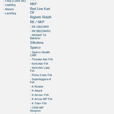
- Färg (Curbs etc)
NKP
- Linjefärg
Red Line Kart
- Markör
Oil
- Lackfärg
Righetti Ridolfi
RK / NKP
- RK GB219KR
- RK BB219KRO
- RK/NKP T6
Bakdrev
Silkolene
Sparco
- Sparco Stealth
CMR
- Thunder Adv FIA
- Kerb Adv FIA
- Kerb Adv Lady
FIA
- Prime K Adv FIA
- Superleggera-K
FIA
- K-Rookie
- K-Attack
- K-Arrow+ FIA
- K-Arrow WP FIA
- K-Tide+ FIA
- CRW WP
Neopren