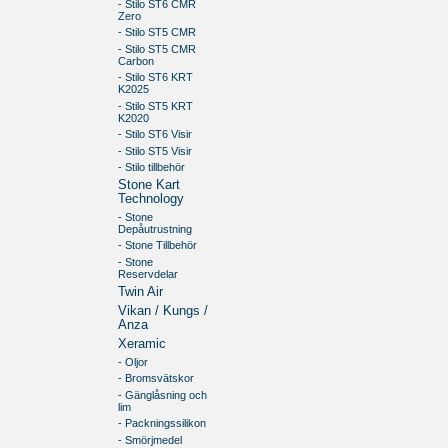
- Stilo ST6 CMR
Zero
- Stilo ST5 CMR
- Stilo ST5 CMR
Carbon
- Stilo ST6 KRT
K2025
- Stilo ST5 KRT
K2020
- Stilo ST6 Visir
- Stilo ST5 Visir
- Stilo tillbehör
Stone Kart
Technology
- Stone
Depåutrustning
- Stone Tillbehör
- Stone
Reservdelar
Twin Air
Vikan / Kungs /
Anza
Xeramic
- Oljor
- Bromsvätskor
- Gänglåsning och
lim
- Packningssilikon
- Smörjmedel