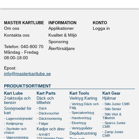
MASTER KARTLUBE
INFORMATION
KONTO
Om oss
Applikationer
Logga in
Kontakta oss
Kvalitet & Miljö
Sponsring
Telefon: 040-800 70
Återförsäljare
Måndag - Fredag
08:00-18:00
Epost:
info@masterkartlube.se
PRODUKTSORTIMENT
Kart Lube
Kart Parts
Kart Tools
Kart Gear
2-taktsolja och
Däck och
Verktyg Karting
Hjälmar
bensin
tillbehör
- Verktyg Däck och
- Stilo Junior CMR
Fälg
- Däck
Smörjmedel för
- Stilo Senior
kart
- Specialverktyg
- Däckvoucher
- Stilo Visir &
- Handverktyg
Tillbehör
- Lagersmörjmedel
- Däckmontering
- Elverktyg
- Sparco Junior
- Kedjespray
- Fälgar
CMR
- Verktygslådor
- Styrleder och
Kedjor och drev
- Zamp Junior
chassi
Depåutrustning
- NYHET
CMR
- Vajersmörjning
219 Vampire Drev