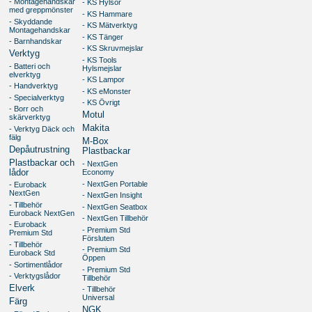
- Montagehandskar
- KS Hylsor
med greppmönster
- KS Hammare
- Skyddande
- KS Mätverktyg
Montagehandskar
- KS Tänger
- Barnhandskar
- KS Skruvmejslar
Verktyg
- KS Tools
- Batteri och
Hylsmejslar
elverktyg
- KS Lampor
- Handverktyg
- KS eMonster
- Specialverktyg
- KS Övrigt
- Borr och
Motul
skärverktyg
Makita
- Verktyg Däck och
fälg
M-Box
Depåutrustning
Plastbackar
Plastbackar och
- NextGen
lådor
Economy
- NextGen Portable
- Euroback
NextGen
- NextGen Insight
- Tillbehör
- NextGen Seatbox
Euroback NextGen
- NextGen Tillbehör
- Euroback
- Premium Std
Premium Std
Försluten
- Tillbehör
- Premium Std
Euroback Std
Öppen
- Sortimentlådor
- Premium Std
- Verktygslådor
Tillbehör
Elverk
- Tillbehör
Universal
Färg
NGK