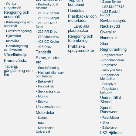
Tejp och
- Zamp Senior
- Övriga
- Kedjeskydd &
buntband
- LS2 Kid FF812
smörjmedel
tillbehör
Handskar
- LS2 Rapid II
Rengöring och
- 219 CZ Kedjor
FF353
Plastbackar och
underhåll
- 219 RK Kedjor
motorlådor
Revbensskydd
- Kartrengöring och
- 219 RK-NKP
underhåll
Länk alla
Nackskydd
Drev
plastbackar
- Luftfilterrengöring
- 219 RR Drev
Overaller
- Hjälmvård
Rengöring och
- 219 Motordrev
Handskar
förbrukning
- Klädvård
- 428 CZ Kedjor
Skor
- Handrengöring
Praktiska
- 428 Drev
Regnutrustning
och hyggien
sprayprodukter
Tändstift
Växellådsolja
- Regnoveraller
Skruv, mutter
- Regnhandskar
Bromsvätska
etc
- Regnskor
Tätning,
- Stolsinfästning
- Imskydd Visir
gänglåsning och
- Hjul, spindlar, nav
lim
- Regnkläder
och hubbar
Mekaniker
- Bakaxelkil
- Paraplyer
- Insexskruv
- Regnkåpor
- Sexkantsskruv
Luftburk
- Muttrar
Underställ &
- Brickor
Skydd
Universaldelar
Speed
Racewear
Motordelar
- Regnkläder
- Raket
- Skor
- IAME
- Balaklavor
- Motordelar
Universal
LS2 Hjälmar