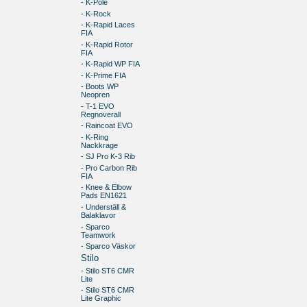
- K-Pole
- K-Rock
- K-Rapid Laces
FIA
- K-Rapid Rotor
FIA
- K-Rapid WP FIA
- K-Prime FIA
- Boots WP
Neopren
- T-1 EVO
Regnoverall
- Raincoat EVO
- K-Ring
Nackkrage
- SJ Pro K-3 Rib
- Pro Carbon Rib
FIA
- Knee & Elbow
Pads EN1621
- Underställ &
Balaklavor
- Sparco
Teamwork
- Sparco Väskor
Stilo
- Stilo ST6 CMR
Lite
- Stilo ST6 CMR
Lite Graphic