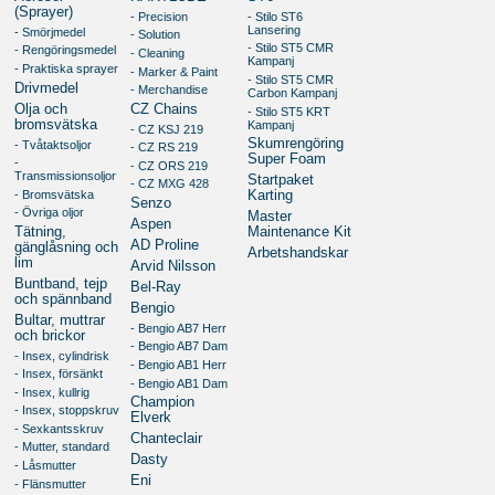
(Sprayer)
- Precision
- Stilo ST6
Lansering
- Smörjmedel
- Solution
- Stilo ST5 CMR
- Rengöringsmedel
- Cleaning
Kampanj
- Praktiska sprayer
- Marker & Paint
- Stilo ST5 CMR
Drivmedel
- Merchandise
Carbon Kampanj
Olja och
CZ Chains
- Stilo ST5 KRT
bromsvätska
Kampanj
- CZ KSJ 219
Skumrengöring
- Tvåtaktsoljor
- CZ RS 219
Super Foam
-
- CZ ORS 219
Transmissionsoljor
Startpaket
- CZ MXG 428
- Bromsvätska
Karting
Senzo
- Övriga oljor
Master
Aspen
Tätning,
Maintenance Kit
AD Proline
gänglåsning och
Arbetshandskar
lim
Arvid Nilsson
Buntband, tejp
Bel-Ray
och spännband
Bengio
Bultar, muttrar
- Bengio AB7 Herr
och brickor
- Bengio AB7 Dam
- Insex, cylindrisk
- Bengio AB1 Herr
- Insex, försänkt
- Bengio AB1 Dam
- Insex, kullrig
Champion
- Insex, stoppskruv
Elverk
- Sexkantsskruv
Chanteclair
- Mutter, standard
Dasty
- Låsmutter
Eni
- Flänsmutter