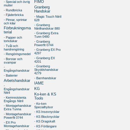
FIMO
- Special och övrig
mutter
Granberg
- Rundbricka
Handskar
- Fjäderbricka
- Magic Touch Nitril
- Pinnar, sprintar
628
och kilar
- Granberg
Förbrukningsma
Nitrilhandskar 880
terial
- Granberg Extra
Tunn 0480
- Papper och
torkdukar
- Granberg
Powerfit 0744
- Tvål och
handrengöring
- Granberg EX Pro
4297
- Rengöringsmedel
- Granberg EX
- Borstar och
4201
svampar
- Granberg
-
Skyddshandskar
Engångshandskar
4279
- Batterier
- Barnhandskar
Arbetshandskar
IAME
-
KG
Engångshandskar
Nitril
Ko-ken & KS
- Kemresistenta
Tools
Engångs Nitril
- Ko-ken
- Montagehandskar
Specialhylsor
Extra Tunna
- KS Insexnycklar
- Montagehandskar
- KS Blocknycklar
Powerfit 0744
- KS Dragskaft
- EX Pro
Montagehandskar
- KS Förlängare