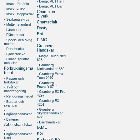
- Bengio AB1 Herr
- Insex, försänkt
- Bengio AB1 Dam
- Insex, kullrig
Champion
- Insex, stoppskruv
Elverk
- Sexkantsskruv
Chanteclair
- Mutter, standard
Dasty
- Låsmutter
Eni
- Flänsmutter
FIMO
- Special och övrig
mutter
Granberg
- Rundbricka
Handskar
- Fjäderbricka
- Magic Touch Nitril
- Pinnar, sprintar
628
och kilar
- Granberg
Förbrukningsma
Nitrilhandskar 880
terial
- Granberg Extra
Tunn 0480
- Papper och
torkdukar
- Granberg
Powerfit 0744
- Tvål och
handrengöring
- Granberg EX Pro
4297
- Rengöringsmedel
- Granberg EX
- Borstar och
4201
svampar
- Granberg
-
Skyddshandskar
Engångshandskar
4279
- Batterier
- Barnhandskar
Arbetshandskar
IAME
-
KG
Engångshandskar
Nitril
Ko-ken & KS