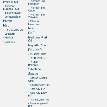
- Premium Std
Premium Std
Försluten
- Tillbehör
- Premium Std
Euroback Std
Öppen
- Sortimentlådor
- Premium Std
- Verktygslådor
Tillbehör
Elverk
- Tillbehör
Universal
Färg
NGK
- Färg (Curbs etc)
NKP
- Linjefärg
Red Line Kart
- Markör
Oil
- Lackfärg
Righetti Ridolfi
RK / NKP
- RK GB219KR
- RK BB219KRO
- RK/NKP T6
Bakdrev
Silkolene
Sparco
- Sparco Stealth
CMR
- Thunder Adv FIA
- Kerb Adv FIA
- Kerb Adv Lady
FIA
- Prime K Adv FIA
- Superleggera-K
FIA