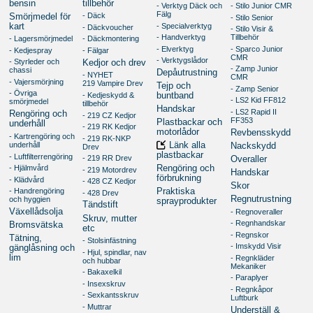
bensin
tillbehör
- Verktyg Däck och
- Stilo Junior CMR
Fälg
- Däck
Smörjmedel för
- Stilo Senior
kart
- Specialverktyg
- Däckvoucher
- Stilo Visir &
- Handverktyg
Tillbehör
- Lagersmörjmedel
- Däckmontering
- Elverktyg
- Sparco Junior
- Kedjespray
- Fälgar
CMR
- Verktygslådor
- Styrleder och
Kedjor och drev
- Zamp Junior
chassi
Depåutrustning
- NYHET
CMR
- Vajersmörjning
219 Vampire Drev
Tejp och
- Zamp Senior
- Övriga
- Kedjeskydd &
buntband
- LS2 Kid FF812
smörjmedel
tillbehör
Handskar
- LS2 Rapid II
Rengöring och
- 219 CZ Kedjor
FF353
Plastbackar och
underhåll
- 219 RK Kedjor
motorlådor
Revbensskydd
- Kartrengöring och
- 219 RK-NKP
underhåll
Länk alla
Nackskydd
Drev
plastbackar
- Luftfilterrengöring
- 219 RR Drev
Overaller
- Hjälmvård
Rengöring och
- 219 Motordrev
Handskar
förbrukning
- Klädvård
- 428 CZ Kedjor
Skor
- Handrengöring
Praktiska
- 428 Drev
Regnutrustning
och hyggien
sprayprodukter
Tändstift
Växellådsolja
- Regnoveraller
Skruv, mutter
- Regnhandskar
Bromsvätska
etc
- Regnskor
Tätning,
- Stolsinfästning
- Imskydd Visir
gänglåsning och
- Hjul, spindlar, nav
lim
- Regnkläder
och hubbar
Mekaniker
- Bakaxelkil
- Paraplyer
- Insexskruv
- Regnkåpor
- Sexkantsskruv
Luftburk
- Muttrar
Underställ &