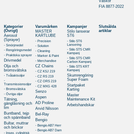
Väskor
FIA 8877-2022
Kategorier
Varumärken
Kampanjer
Slutsålda
(Övrigt)
artiklar
MASTER
Stilo lanserar
Aerosol
KARTLUBE
ST6
(Sprayer)
- Precision
- Stilo ST6
Lansering
- Smörjmedel
- Solution
- Stilo ST5 CMR
- Rengöringsmedel
- Cleaning
Kampanj
- Praktiska sprayer
- Marker & Paint
- Stilo ST5 CMR
Drivmedel
- Merchandise
Carbon Kampanj
Olja och
CZ Chains
- Stilo ST5 KRT
bromsvätska
Kampanj
- CZ KSJ 219
Skumrengöring
- Tvåtaktsoljor
- CZ RS 219
Super Foam
-
- CZ ORS 219
Transmissionsoljor
Startpaket
- CZ MXG 428
- Bromsvätska
Karting
Senzo
- Övriga oljor
Master
Aspen
Tätning,
Maintenance Kit
AD Proline
gänglåsning och
Arbetshandskar
lim
Arvid Nilsson
Buntband, tejp
Bel-Ray
och spännband
Bengio
Bultar, muttrar
- Bengio AB7 Herr
och brickor
- Bengio AB7 Dam
- Insex, cylindrisk