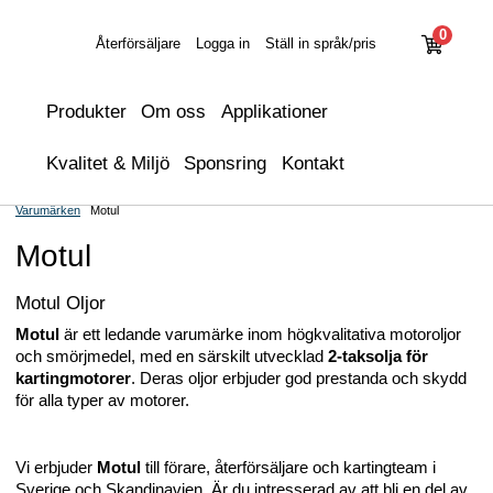
0
Återförsäljare
Logga in
Ställ in språk/pris
Produkter
Om oss
Applikationer
Kvalitet & Miljö
Sponsring
Kontakt
Varumärken
Motul
Motul
Motul Oljor
Motul
är ett ledande varumärke inom högkvalitativa motoroljor
och smörjmedel, med en särskilt utvecklad
2-taksolja för
kartingmotorer
. Deras oljor erbjuder god prestanda och skydd
för alla typer av motorer.
Vi erbjuder
Motul
till förare, återförsäljare och kartingteam i
Sverige och Skandinavien. Är du intresserad av att bli en del av