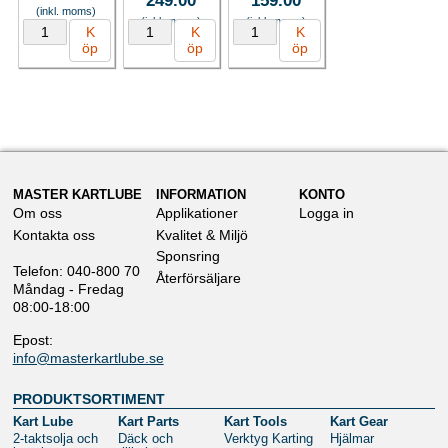
249.00
159.00
(inkl. moms)
(inkl. moms)
(inkl. moms)
K
K
K
öp
öp
öp
MASTER KARTLUBE
INFORMATION
KONTO
Om oss
Applikationer
Logga in
Kontakta oss
Kvalitet & Miljö
Sponsring
Telefon: 040-800 70
Återförsäljare
Måndag - Fredag
08:00-18:00
Epost:
info@masterkartlube.se
PRODUKTSORTIMENT
Kart Lube
Kart Parts
Kart Tools
Kart Gear
2-taktsolja och
Däck och
Verktyg Karting
Hjälmar