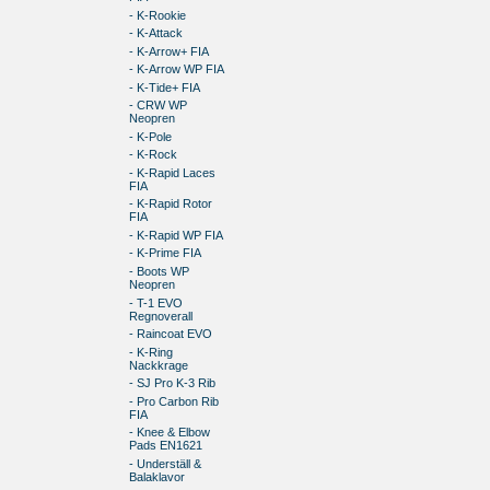
- K-Rookie
- K-Attack
- K-Arrow+ FIA
- K-Arrow WP FIA
- K-Tide+ FIA
- CRW WP
Neopren
- K-Pole
- K-Rock
- K-Rapid Laces
FIA
- K-Rapid Rotor
FIA
- K-Rapid WP FIA
- K-Prime FIA
- Boots WP
Neopren
- T-1 EVO
Regnoverall
- Raincoat EVO
- K-Ring
Nackkrage
- SJ Pro K-3 Rib
- Pro Carbon Rib
FIA
- Knee & Elbow
Pads EN1621
- Underställ &
Balaklavor