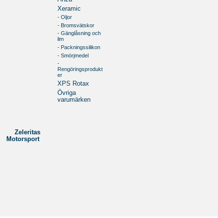
Xeramic
- Oljor
- Bromsvätskor
- Gänglåsning och
lim
- Packningssilikon
- Smörjmedel
-
Rengöringsprodukt
er
XPS Rotax
Övriga
varumärken
Zeleritas
Motorsport