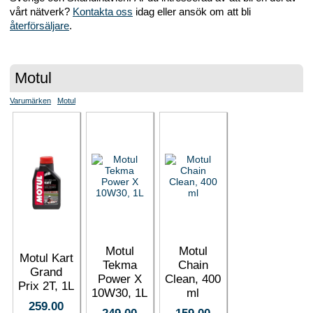
vårt nätverk?
Kontakta oss
idag eller ansök om att bli
återförsäljare
.
Motul
Varumärken
Motul
Motul
Motul
Motul Kart
Tekma
Chain
Grand
Power X
Clean, 400
Prix 2T, 1L
10W30, 1L
ml
259.00