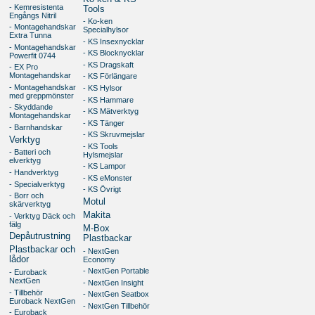
- Kemresistenta
Tools
Engångs Nitril
- Ko-ken
- Montagehandskar
Specialhylsor
Extra Tunna
- KS Insexnycklar
- Montagehandskar
- KS Blocknycklar
Powerfit 0744
- KS Dragskaft
- EX Pro
Montagehandskar
- KS Förlängare
- Montagehandskar
- KS Hylsor
med greppmönster
- KS Hammare
- Skyddande
- KS Mätverktyg
Montagehandskar
- KS Tänger
- Barnhandskar
- KS Skruvmejslar
Verktyg
- KS Tools
- Batteri och
Hylsmejslar
elverktyg
- KS Lampor
- Handverktyg
- KS eMonster
- Specialverktyg
- KS Övrigt
- Borr och
Motul
skärverktyg
Makita
- Verktyg Däck och
fälg
M-Box
Depåutrustning
Plastbackar
Plastbackar och
- NextGen
lådor
Economy
- NextGen Portable
- Euroback
NextGen
- NextGen Insight
- Tillbehör
- NextGen Seatbox
Euroback NextGen
- NextGen Tillbehör
- Euroback