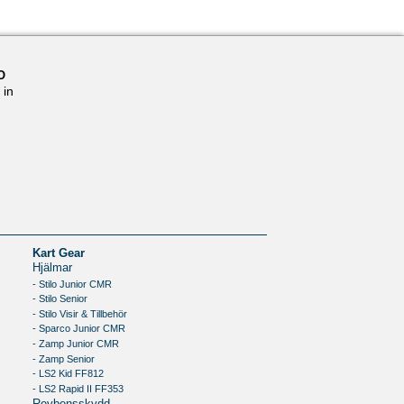
O
 in
Kart Gear
Hjälmar
- Stilo Junior CMR
- Stilo Senior
- Stilo Visir & Tillbehör
- Sparco Junior CMR
- Zamp Junior CMR
- Zamp Senior
- LS2 Kid FF812
- LS2 Rapid II FF353