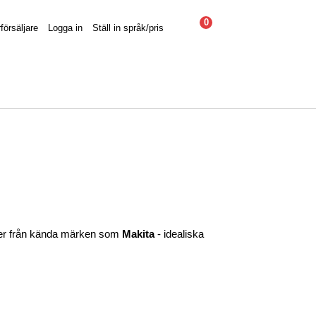
0
försäljare
Logga in
Ställ in språk/pris
dukter från kända märken som
Makita
- idealiska