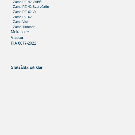
- Zamp RZ-42 Vit/Blå
- Zamp RZ-42 Svart/Grön
- Zamp RZ-62 Vit
- Zamp RZ-62
- Zamp Visir
- Zamp Tillbehör
Mekaniker
Väskor
FIA 8877-2022
Slutsålda artiklar