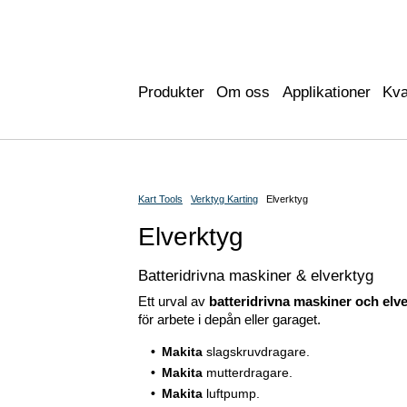
Produkter
Om oss
Applikationer
Kva
Kart Tools
Verktyg Karting
Elverktyg
Elverktyg
Batteridrivna maskiner & elverktyg
Ett urval av
batteridrivna maskiner och elv
för arbete i depån eller garaget.
Makita
slagskruvdragare.
Makita
mutterdragare.
Makita
luftpump.