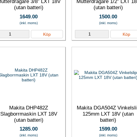
utterdragare 3/8” LXT 18V
Mutterdragare 1/2” LXT 1
(utan batteri)
(utan batteri)
1649.00
1500.00
(inkl. moms)
(inkl. moms)
Köp
Köp
Makita DHP482Z
Makita DGA504Z Vinkelsl
Slagborrmaskin LXT 18V
125mm LXT 18V (utan
(utan batteri)
batteri)
1285.00
1599.00
(inkl. moms)
(inkl. moms)