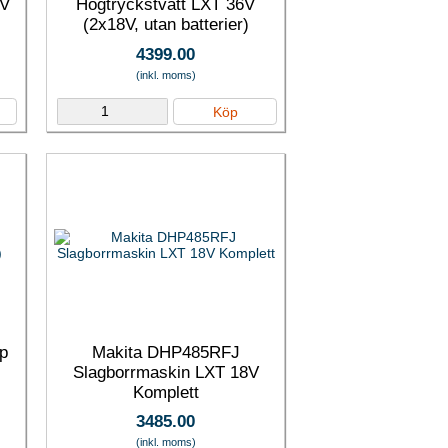
8V
Högtryckstvätt LXT 36V
(2x18V, utan batterier)
4399.00
(inkl. moms)
Köp
ip
Makita DHP485RFJ
Slagborrmaskin LXT 18V
Komplett
3485.00
(inkl. moms)