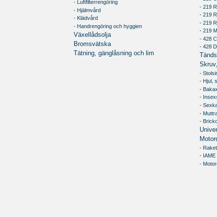
- Luftfilterrengöring
- 219 R
- Hjälmvård
- 219 
- Klädvård
- 219 
- Handrengöring och hyggien
- 219 
Växellådsolja
- 428 C
Bromsvätska
- 428 
Tätning, gänglåsning och lim
Tändst
Skruv,
- Stols
- Hjul,
- Bakax
- Inse
- Sexk
- Muttr
- Brick
Univer
Motor
- Raket
- IAME
- Motor