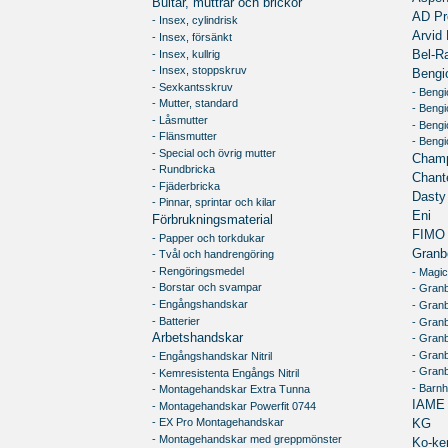
Bultar, muttrar och brickor
AD Pr
- Insex, cylindrisk
Arvid 
- Insex, försänkt
- Insex, kullrig
Bel-R
- Insex, stoppskruv
Bengi
- Sexkantsskruv
- Bengi
- Mutter, standard
- Beng
- Låsmutter
- Bengi
- Flänsmutter
- Beng
- Special och övrig mutter
Champ
- Rundbricka
Chante
- Fjäderbricka
Dasty
- Pinnar, sprintar och kilar
Eni
Förbrukningsmaterial
FIMO
- Papper och torkdukar
Granb
- Tvål och handrengöring
- Rengöringsmedel
- Magic
- Borstar och svampar
- Granb
- Engångshandskar
- Gran
- Batterier
- Granb
Arbetshandskar
- Gran
- Gran
- Engångshandskar Nitril
- Gran
- Kemresistenta Engångs Nitril
- Barn
- Montagehandskar Extra Tunna
IAME
- Montagehandskar Powerfit 0744
- EX Pro Montagehandskar
KG
- Montagehandskar med greppmönster
Ko-ke