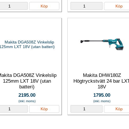
Köp
Köp
akita DGA508Z Vinkelslip
Makita DHW180Z
125mm LXT 18V (utan
Högtryckstvätt 24 bar LX
batteri)
18V
2195.00
1795.00
(inkl. moms)
(inkl. moms)
Köp
Köp