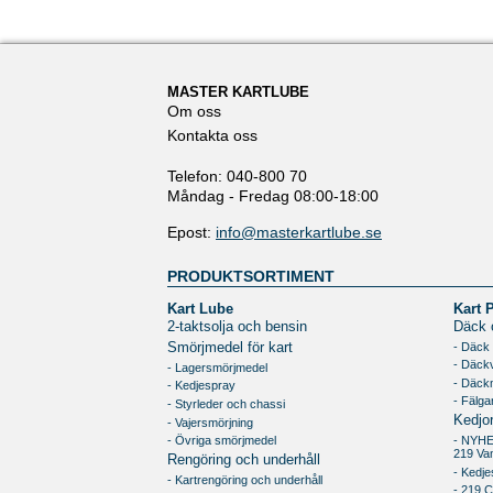
MASTER KARTLUBE
Om oss
Kontakta oss
Telefon: 040-800 70
Måndag - Fredag 08:00-18:00
Epost:
info@masterkartlube.se
PRODUKTSORTIMENT
Kart Lube
Kart 
2-taktsolja och bensin
Däck o
- Däck
Smörjmedel för kart
- Däck
- Lagersmörjmedel
- Däck
- Kedjespray
- Fälga
- Styrleder och chassi
Kedjo
- Vajersmörjning
- Övriga smörjmedel
- NYH
219 Va
Rengöring och underhåll
- Kedje
- Kartrengöring och underhåll
- 219 C