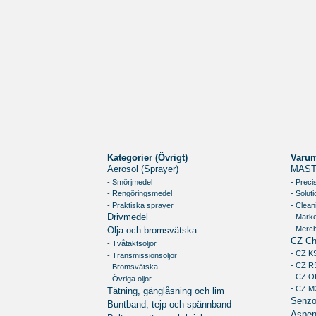
Kategorier (Övrigt)
Varu
Aerosol (Sprayer)
MAST
- Smörjmedel
- Preci
- Rengöringsmedel
- Soluti
- Praktiska sprayer
- Clean
- Marke
Drivmedel
- Merc
Olja och bromsvätska
CZ Ch
- Tvåtaktsoljor
- CZ K
- Transmissionsoljor
- CZ R
- Bromsvätska
- CZ O
- Övriga oljor
- CZ M
Tätning, gänglåsning och lim
Senz
Buntband, tejp och spännband
Aspe