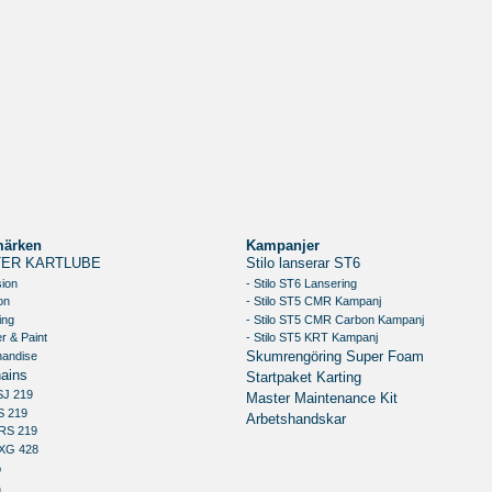
märken
Kampanjer
ER KARTLUBE
Stilo lanserar ST6
sion
- Stilo ST6 Lansering
on
- Stilo ST5 CMR Kampanj
ing
- Stilo ST5 CMR Carbon Kampanj
r & Paint
- Stilo ST5 KRT Kampanj
handise
Skumrengöring Super Foam
ains
Startpaket Karting
SJ 219
Master Maintenance Kit
S 219
Arbetshandskar
RS 219
XG 428
o
n