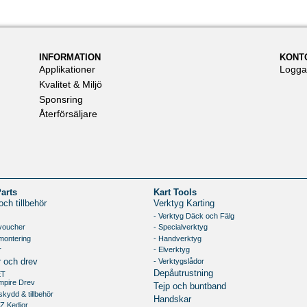
INFORMATION
KONT
Applikationer
Logga
Kvalitet & Miljö
Sponsring
Återförsäljare
Parts
Kart Tools
ch tillbehör
Verktyg Karting
- Verktyg Däck och Fälg
voucher
- Specialverktyg
montering
- Handverktyg
r
- Elverktyg
- Verktygslådor
r och drev
Depåutrustning
ET
mpire Drev
Tejp och buntband
skydd & tillbehör
Handskar
Z Kedjor