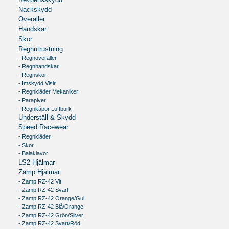
Revbensskydd
Nackskydd
Overaller
Handskar
Skor
Regnutrustning
- Regnoveraller
- Regnhandskar
- Regnskor
- Imskydd Visir
- Regnkläder Mekaniker
- Paraplyer
- Regnkåpor Luftburk
Underställ & Skydd
Speed Racewear
- Regnkläder
- Skor
- Balaklavor
LS2 Hjälmar
Zamp Hjälmar
- Zamp RZ-42 Vit
- Zamp RZ-42 Svart
- Zamp RZ-42 Orange/Gul
- Zamp RZ-42 Blå/Orange
- Zamp RZ-42 Grön/Silver
- Zamp RZ-42 Svart/Röd