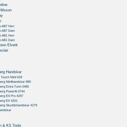
oline
Nilsson
ay
o
o AB7 Herr
io AB7 Dam
o AB1 Herr
io AB1 Dam
ion Elverk
clair
erg Handskar
 Touch Nitril 628
erg Nitrilhandskar 880
berg Extra Tunn 0480
erg Powerfit 0744
berg EX Pro 4297
berg EX 4201
berg Skyddshandskar 4279
handskar
n & KS Tools