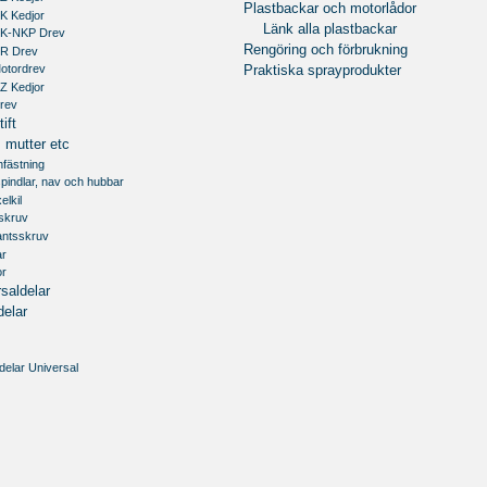
Plastbackar och motorlådor
K Kedjor
Länk alla plastbackar
RK-NKP Drev
Rengöring och förbrukning
RR Drev
Motordrev
Praktiska sprayprodukter
Z Kedjor
Drev
ift
 mutter etc
infästning
 spindlar, nav och hubbar
elkil
xskruv
antsskruv
ar
or
saldelar
delar
delar Universal