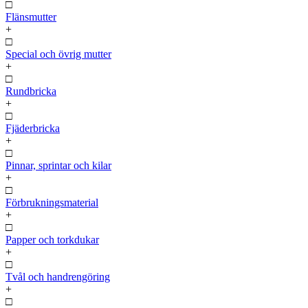
□
Flänsmutter
+
□
Special och övrig mutter
+
□
Rundbricka
+
□
Fjäderbricka
+
□
Pinnar, sprintar och kilar
+
□
Förbrukningsmaterial
+
□
Papper och torkdukar
+
□
Tvål och handrengöring
+
□