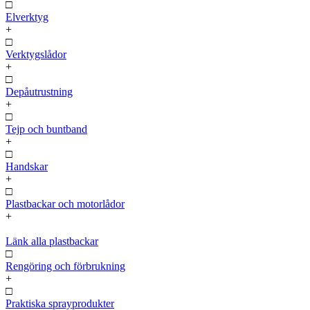
□
Elverktyg
+
□
Verktygslådor
+
□
Depåutrustning
+
□
Tejp och buntband
+
□
Handskar
+
□
Plastbackar och motorlådor
+
Länk alla plastbackar
□
Rengöring och förbrukning
+
□
Praktiska sprayprodukter