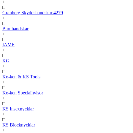
+
□
Granberg Skyddshandskar 4279
+
□
Barnhandskar
+
□
IAME
+
□
KG
+
□
Ko-ken & KS Tools
+
□
Ko-ken Specialhylsor
+
□
KS Insexnycklar
+
□
KS Blocknycklar
+