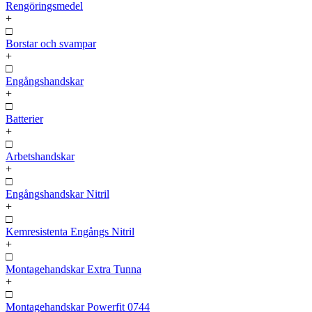
Rengöringsmedel
+
□
Borstar och svampar
+
□
Engångshandskar
+
□
Batterier
+
□
Arbetshandskar
+
□
Engångshandskar Nitril
+
□
Kemresistenta Engångs Nitril
+
□
Montagehandskar Extra Tunna
+
□
Montagehandskar Powerfit 0744