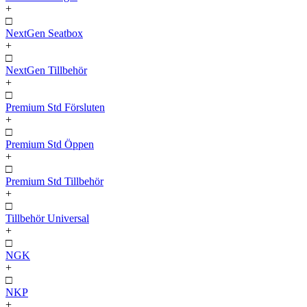
+
□
NextGen Seatbox
+
□
NextGen Tillbehör
+
□
Premium Std Försluten
+
□
Premium Std Öppen
+
□
Premium Std Tillbehör
+
□
Tillbehör Universal
+
□
NGK
+
□
NKP
+