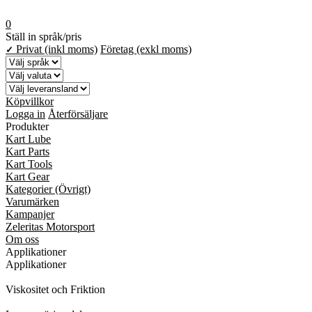
0
Ställ in språk/pris
Privat (inkl moms)
Företag (exkl moms)
✓
Köpvillkor
Logga in
Återförsäljare
Produkter
Kart Lube
Kart Parts
Kart Tools
Kart Gear
Kategorier (Övrigt)
Varumärken
Kampanjer
Zeleritas Motorsport
Om oss
Applikationer
Applikationer
Viskositet och Friktion