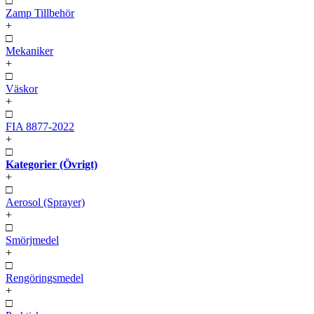
□
Zamp Tillbehör
+
□
Mekaniker
+
□
Väskor
+
□
FIA 8877-2022
+
□
Kategorier (Övrigt)
+
□
Aerosol (Sprayer)
+
□
Smörjmedel
+
□
Rengöringsmedel
+
□