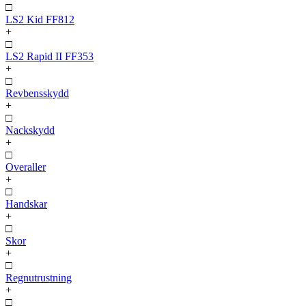
□
LS2 Kid FF812
+
□
LS2 Rapid II FF353
+
□
Revbensskydd
+
□
Nackskydd
+
□
Overaller
+
□
Handskar
+
□
Skor
+
□
Regnutrustning
+
□