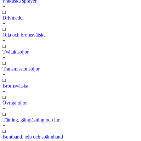
Praktiska sprayer
+
□
Drivmedel
+
□
Olja och bromsvätska
+
□
Tvåtaktsoljor
+
□
Transmissionsoljor
+
□
Bromsvätska
+
□
Övriga oljor
+
□
Tätning, gänglåsning och lim
+
□
Buntband, tejp och spännband