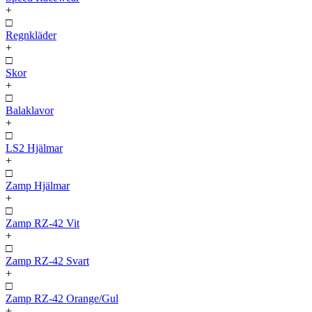
+
□
Regnkläder
+
□
Skor
+
□
Balaklavor
+
□
LS2 Hjälmar
+
□
Zamp Hjälmar
+
□
Zamp RZ-42 Vit
+
□
Zamp RZ-42 Svart
+
□
Zamp RZ-42 Orange/Gul
+