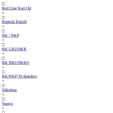
□
Red Line Kart Oil
+
□
Righetti Ridolfi
+
□
RK / NKP
+
□
RK GB219KR
+
□
RK BB219KRO
+
□
RK/NKP T6 Bakdrev
+
□
Silkolene
+
□
Sparco
+
□