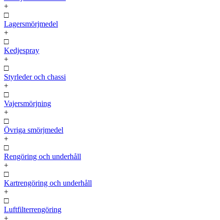
+
□
Lagersmörjmedel
+
□
Kedjespray
+
□
Styrleder och chassi
+
□
Vajersmörjning
+
□
Övriga smörjmedel
+
□
Rengöring och underhåll
+
□
Kartrengöring och underhåll
+
□
Luftfilterrengöring
+