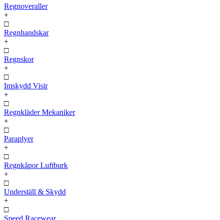
Regnoveraller
+
□
Regnhandskar
+
□
Regnskor
+
□
Imskydd Visir
+
□
Regnkläder Mekaniker
+
□
Paraplyer
+
□
Regnkåpor Luftburk
+
□
Underställ & Skydd
+
□
Speed Racewear