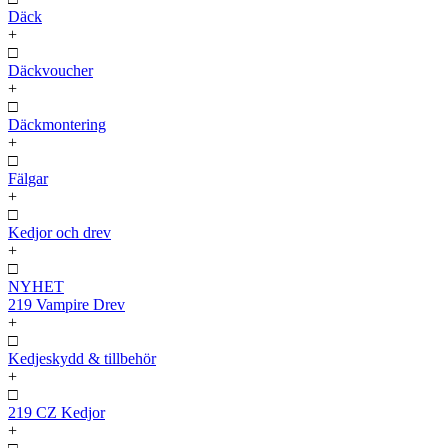
Däck
+
□
Däckvoucher
+
□
Däckmontering
+
□
Fälgar
+
□
Kedjor och drev
+
□
NYHET
219 Vampire Drev
+
□
Kedjeskydd & tillbehör
+
□
219 CZ Kedjor
+