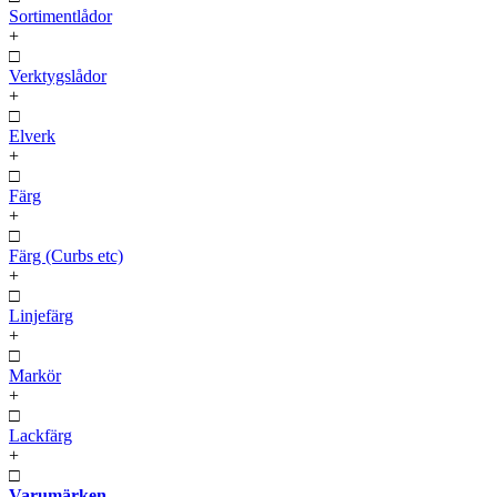
Sortimentlådor
+
□
Verktygslådor
+
□
Elverk
+
□
Färg
+
□
Färg (Curbs etc)
+
□
Linjefärg
+
□
Markör
+
□
Lackfärg
+
□
Varumärken