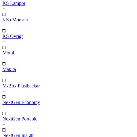
KS Lampor
+
□
KS eMonster
+
□
KS Övrigt
+
□
Motul
+
□
Makita
+
□
M-Box Plastbackar
+
□
NextGen Economy
+
□
NextGen Portable
+
□
NextGen Insight