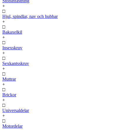
Stolsinfästning
+
□
Hjul, spindlar, nav och hubbar
+
□
Bakaxelkil
+
□
Insexskruv
+
□
Sexkantsskruv
+
□
Muttrar
+
□
Brickor
+
□
Universaldelar
+
□
Motordelar