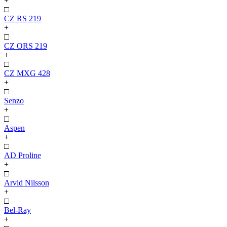
+
□
CZ RS 219
+
□
CZ ORS 219
+
□
CZ MXG 428
+
□
Senzo
+
□
Aspen
+
□
AD Proline
+
□
Arvid Nilsson
+
□
Bel-Ray
+