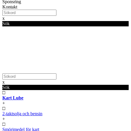
Sponsring
Kontakt
x
Sök
x
Sök
□
Kart Lube
+
□
2-taktsolja och bensin
+
□
Smörjmedel för kart