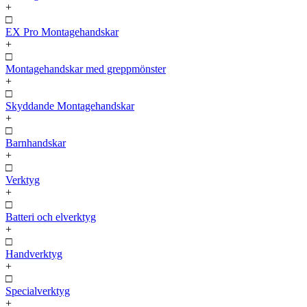
+
□
EX Pro Montagehandskar
+
□
Montagehandskar med greppmönster
+
□
Skyddande Montagehandskar
+
□
Barnhandskar
+
□
Verktyg
+
□
Batteri och elverktyg
+
□
Handverktyg
+
□
Specialverktyg
+