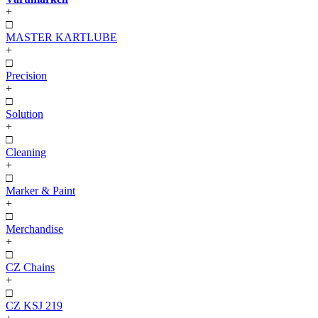
+
□
MASTER KARTLUBE
+
□
Precision
+
□
Solution
+
□
Cleaning
+
□
Marker & Paint
+
□
Merchandise
+
□
CZ Chains
+
□
CZ KSJ 219