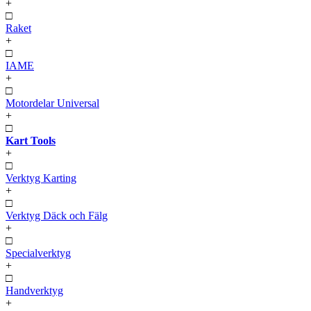
+
□
Raket
+
□
IAME
+
□
Motordelar Universal
+
□
Kart Tools
+
□
Verktyg Karting
+
□
Verktyg Däck och Fälg
+
□
Specialverktyg
+
□
Handverktyg
+