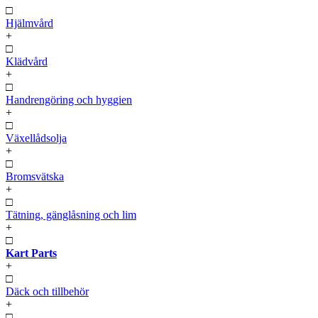
□
Hjälmvård
+
□
Klädvård
+
□
Handrengöring och hyggien
+
□
Växellådsolja
+
□
Bromsvätska
+
□
Tätning, gänglåsning och lim
+
□
Kart Parts
+
□
Däck och tillbehör
+
□