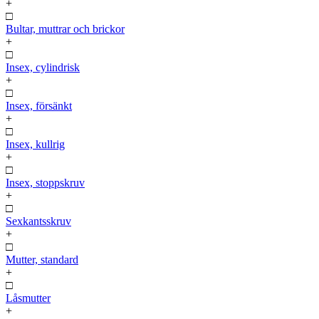
+
□
Bultar, muttrar och brickor
+
□
Insex, cylindrisk
+
□
Insex, försänkt
+
□
Insex, kullrig
+
□
Insex, stoppskruv
+
□
Sexkantsskruv
+
□
Mutter, standard
+
□
Låsmutter
+