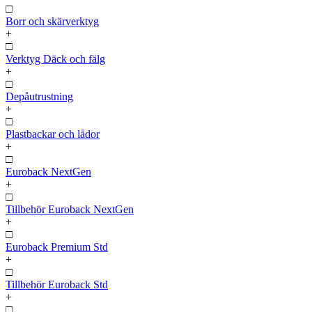
□
Borr och skärverktyg
+
□
Verktyg Däck och fälg
+
□
Depåutrustning
+
□
Plastbackar och lådor
+
□
Euroback NextGen
+
□
Tillbehör Euroback NextGen
+
□
Euroback Premium Std
+
□
Tillbehör Euroback Std
+
□