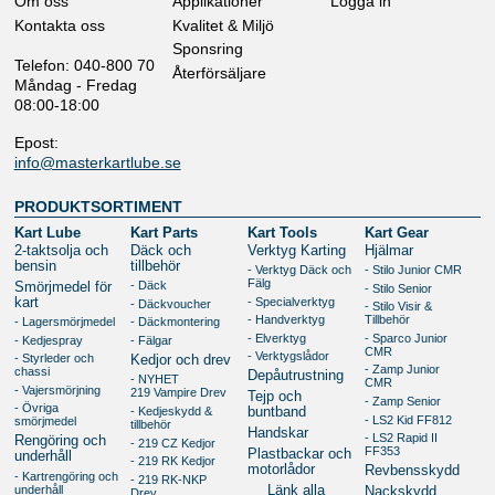
Om oss
Applikationer
Logga in
Kontakta oss
Kvalitet & Miljö
Sponsring
Telefon: 040-800 70
Återförsäljare
Måndag - Fredag
08:00-18:00
Epost:
info@masterkartlube.se
PRODUKTSORTIMENT
Kart Lube
Kart Parts
Kart Tools
Kart Gear
2-taktsolja och
Däck och
Verktyg Karting
Hjälmar
bensin
tillbehör
- Verktyg Däck och
- Stilo Junior CMR
Fälg
- Däck
Smörjmedel för
- Stilo Senior
kart
- Specialverktyg
- Däckvoucher
- Stilo Visir &
- Handverktyg
Tillbehör
- Lagersmörjmedel
- Däckmontering
- Elverktyg
- Sparco Junior
- Kedjespray
- Fälgar
CMR
- Verktygslådor
- Styrleder och
Kedjor och drev
- Zamp Junior
chassi
Depåutrustning
- NYHET
CMR
- Vajersmörjning
219 Vampire Drev
Tejp och
- Zamp Senior
- Övriga
- Kedjeskydd &
buntband
- LS2 Kid FF812
smörjmedel
tillbehör
Handskar
- LS2 Rapid II
Rengöring och
- 219 CZ Kedjor
FF353
Plastbackar och
underhåll
- 219 RK Kedjor
motorlådor
Revbensskydd
- Kartrengöring och
- 219 RK-NKP
underhåll
Länk alla
Nackskydd
Drev