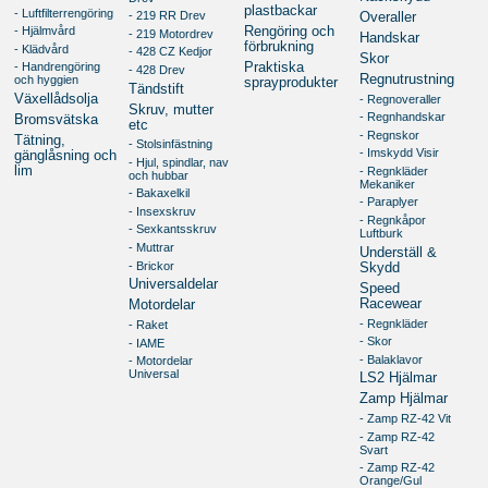
plastbackar
- Luftfilterrengöring
- 219 RR Drev
Overaller
- Hjälmvård
Rengöring och
- 219 Motordrev
Handskar
förbrukning
- Klädvård
- 428 CZ Kedjor
Skor
- Handrengöring
Praktiska
- 428 Drev
Regnutrustning
och hyggien
sprayprodukter
Tändstift
Växellådsolja
- Regnoveraller
Skruv, mutter
- Regnhandskar
Bromsvätska
etc
- Regnskor
Tätning,
- Stolsinfästning
- Imskydd Visir
gänglåsning och
- Hjul, spindlar, nav
lim
- Regnkläder
och hubbar
Mekaniker
- Bakaxelkil
- Paraplyer
- Insexskruv
- Regnkåpor
- Sexkantsskruv
Luftburk
- Muttrar
Underställ &
- Brickor
Skydd
Universaldelar
Speed
Racewear
Motordelar
- Regnkläder
- Raket
- Skor
- IAME
- Balaklavor
- Motordelar
Universal
LS2 Hjälmar
Zamp Hjälmar
- Zamp RZ-42 Vit
- Zamp RZ-42
Svart
- Zamp RZ-42
Orange/Gul