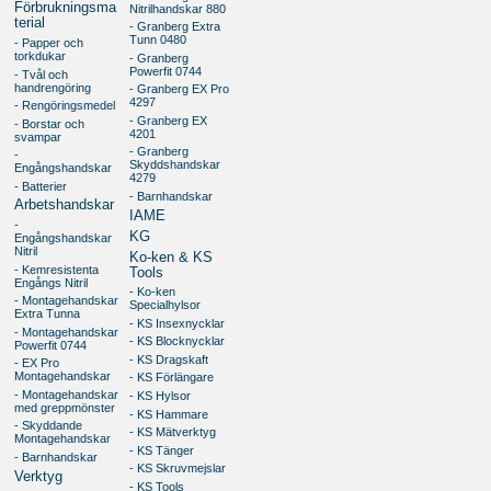
Förbrukningsma
Nitrilhandskar 880
terial
- Granberg Extra
Tunn 0480
- Papper och
torkdukar
- Granberg
Powerfit 0744
- Tvål och
handrengöring
- Granberg EX Pro
4297
- Rengöringsmedel
- Granberg EX
- Borstar och
4201
svampar
- Granberg
-
Skyddshandskar
Engångshandskar
4279
- Batterier
- Barnhandskar
Arbetshandskar
IAME
-
KG
Engångshandskar
Nitril
Ko-ken & KS
- Kemresistenta
Tools
Engångs Nitril
- Ko-ken
- Montagehandskar
Specialhylsor
Extra Tunna
- KS Insexnycklar
- Montagehandskar
- KS Blocknycklar
Powerfit 0744
- KS Dragskaft
- EX Pro
Montagehandskar
- KS Förlängare
- Montagehandskar
- KS Hylsor
med greppmönster
- KS Hammare
- Skyddande
- KS Mätverktyg
Montagehandskar
- KS Tänger
- Barnhandskar
- KS Skruvmejslar
Verktyg
- KS Tools