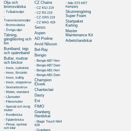
Olja och
CZ Chains
- Stilo ST5 KRT
bromsvätska
Kampanj
- CZ KSJ 219
Skumrengöring
- Tvåtaktsoljor
- CZ RS 219
Super Foam
-
- CZ ORS 219
Transmissionsoljor
Startpaket
- CZ MXG 428
- Bromsvätska
Karting
Senzo
- Övriga oljor
Master
Aspen
Tätning,
Maintenance Kit
AD Proline
gänglåsning och
Arbetshandskar
lim
Arvid Nilsson
Buntband, tejp
Bel-Ray
och spännband
Bengio
Bultar, muttrar
- Bengio AB7 Herr
och brickor
- Bengio AB7 Dam
- Insex, cylindrisk
- Bengio AB1 Herr
- Insex, försänkt
- Bengio AB1 Dam
- Insex, kullrig
Champion
- Insex, stoppskruv
Elverk
- Sexkantsskruv
Chanteclair
- Mutter, standard
Dasty
- Låsmutter
Eni
- Flänsmutter
FIMO
- Special och övrig
mutter
Granberg
- Rundbricka
Handskar
- Fjäderbricka
- Magic Touch Nitril
- Pinnar, sprintar
628
och kilar
- Granberg