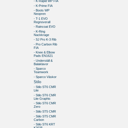
- K-Rapid WP FIA
- K-Prime FIA
- Boots WP
Neopren
- T-1 EVO
Regnoverall
- Raincoat EVO
- K-Ring
Nackkrage
- SJ Pro K-3 Rib
- Pro Carbon Rib
FIA
- Knee & Elbow
Pads EN1621
- Underställ &
Balaklavor
- Sparco
Teamwork
- Sparco Väskor
Stilo
- Stilo ST6 CMR
Lite
- Stilo ST6 CMR
Lite Graphic
- Stilo ST6 CMR
Zero
- Stilo ST5 CMR
- Stilo ST5 CMR
Carbon
- Stilo ST6 KRT
K2025