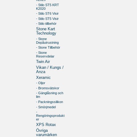
- Stilo ST5 KRT
K2020
- Stilo ST6 Visir
- Stilo ST5 Visir
- Stilo tillbehör
Stone Kart
Technology
- Stone
Depåutrustning
- Stone Tillbehör
- Stone
Reservdelar
Twin Air
Vikan / Kungs /
Anza
Xeramic
- Oljor
- Bromsvätskor
- Gänglåsning och
lim
- Packningssilikon
- Smörjmedel
-
Rengöringsprodukt
er
XPS Rotax
Övriga
varumärken