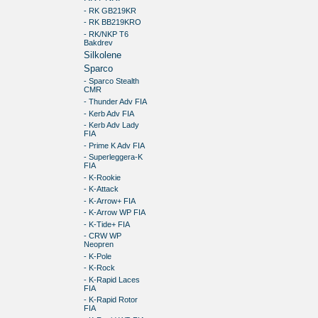
- RK GB219KR
- RK BB219KRO
- RK/NKP T6
Bakdrev
Silkolene
Sparco
- Sparco Stealth
CMR
- Thunder Adv FIA
- Kerb Adv FIA
- Kerb Adv Lady
FIA
- Prime K Adv FIA
- Superleggera-K
FIA
- K-Rookie
- K-Attack
- K-Arrow+ FIA
- K-Arrow WP FIA
- K-Tide+ FIA
- CRW WP
Neopren
- K-Pole
- K-Rock
- K-Rapid Laces
FIA
- K-Rapid Rotor
FIA