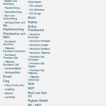
- Batteri och
Hylsmejslar
elverktyg
- KS Lampor
- Handverktyg
- KS eMonster
- Specialverktyg
- KS Övrigt
- Borr och
Motul
skärverktyg
Makita
- Verktyg Däck och
fälg
M-Box
Depåutrustning
Plastbackar
Plastbackar och
- NextGen
lådor
Economy
- NextGen Portable
- Euroback
NextGen
- NextGen Insight
- Tillbehör
- NextGen Seatbox
Euroback NextGen
- NextGen Tillbehör
- Euroback
- Premium Std
Premium Std
Försluten
- Tillbehör
- Premium Std
Euroback Std
Öppen
- Sortimentlådor
- Premium Std
- Verktygslådor
Tillbehör
Elverk
- Tillbehör
Universal
Färg
NGK
- Färg (Curbs etc)
NKP
- Linjefärg
Red Line Kart
- Markör
Oil
- Lackfärg
Righetti Ridolfi
RK / NKP