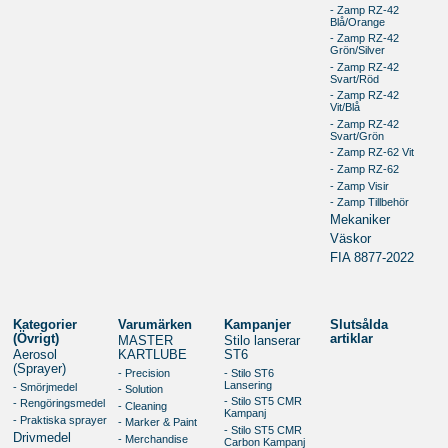
- Zamp RZ-42
Blå/Orange
- Zamp RZ-42
Grön/Silver
- Zamp RZ-42
Svart/Röd
- Zamp RZ-42
Vit/Blå
- Zamp RZ-42
Svart/Grön
- Zamp RZ-62 Vit
- Zamp RZ-62
- Zamp Visir
- Zamp Tillbehör
Mekaniker
Väskor
FIA 8877-2022
Kategorier
Varumärken
Kampanjer
Slutsålda
(Övrigt)
artiklar
MASTER
Stilo lanserar
Aerosol
KARTLUBE
ST6
(Sprayer)
- Precision
- Stilo ST6
Lansering
- Smörjmedel
- Solution
- Stilo ST5 CMR
- Rengöringsmedel
- Cleaning
Kampanj
- Praktiska sprayer
- Marker & Paint
- Stilo ST5 CMR
Drivmedel
- Merchandise
Carbon Kampanj