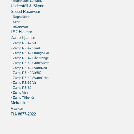
- Regnkåpor Luftburk
Underställ & Skydd
Speed Racewear
- Regnkläder
- Skor
- Balaklavor
LS2 Hjälmar
Zamp Hjälmar
- Zamp RZ-42 Vit
- Zamp RZ-42 Svart
- Zamp RZ-42 Orange/Gul
- Zamp RZ-42 Blå/Orange
- Zamp RZ-42 Grön/Silver
- Zamp RZ-42 Svart/Röd
- Zamp RZ-42 Vit/Blå
- Zamp RZ-42 Svart/Grön
- Zamp RZ-62 Vit
- Zamp RZ-62
- Zamp Visir
- Zamp Tillbehör
Mekaniker
Väskor
FIA 8877-2022