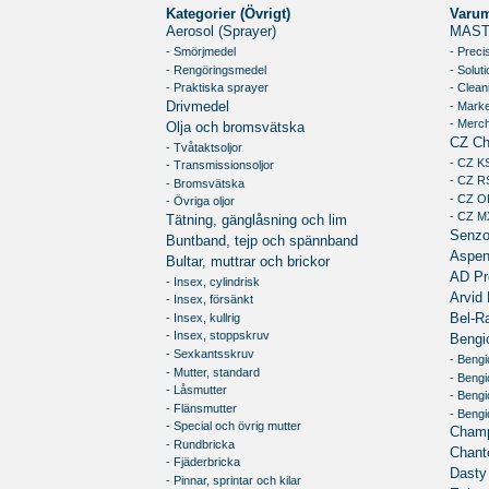
Kategorier (Övrigt)
Varu
Aerosol (Sprayer)
MAST
- Smörjmedel
- Preci
- Rengöringsmedel
- Soluti
- Praktiska sprayer
- Clean
- Marke
Drivmedel
- Merc
Olja och bromsvätska
CZ Ch
- Tvåtaktsoljor
- CZ K
- Transmissionsoljor
- CZ R
- Bromsvätska
- CZ O
- Övriga oljor
- CZ M
Tätning, gänglåsning och lim
Senz
Buntband, tejp och spännband
Aspe
Bultar, muttrar och brickor
AD Pr
- Insex, cylindrisk
Arvid 
- Insex, försänkt
- Insex, kullrig
Bel-R
- Insex, stoppskruv
Bengi
- Sexkantsskruv
- Bengi
- Mutter, standard
- Beng
- Låsmutter
- Bengi
- Flänsmutter
- Beng
- Special och övrig mutter
Champ
- Rundbricka
Chante
- Fjäderbricka
Dasty
- Pinnar, sprintar och kilar