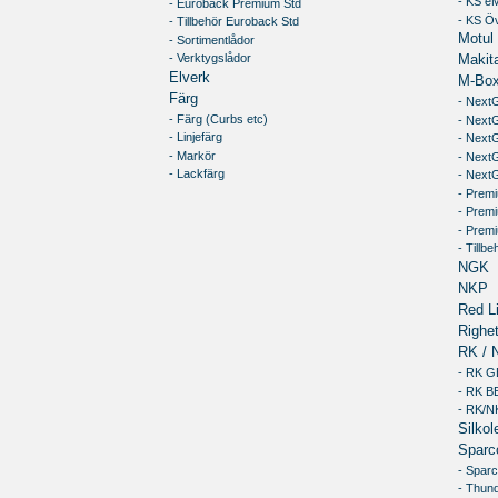
- KS e
- Euroback Premium Std
- KS Öv
- Tillbehör Euroback Std
Motul
- Sortimentlådor
- Verktygslådor
Makit
Elverk
M-Box
Färg
- Next
- Färg (Curbs etc)
- Next
- Linjefärg
- NextG
- Markör
- Next
- Lackfärg
- NextG
- Premi
- Prem
- Premi
- Tillb
NGK
NKP
Red Li
Righet
RK / 
- RK 
- RK 
- RK/N
Silkol
Sparc
- Spar
- Thun