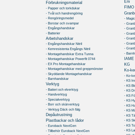
Eni
Förbrukningsmaterial
FIMO
- Papper och torkdukar
Granb
- Tvål och handrengöring
- Rengöringsmedel
- Magic
- Borstar och svampar
- Granb
- Engångshandskar
- Gran
- Batterier
- Granb
Arbetshandskar
- Gran
- Gran
- Engångshandskar Nitril
- Gran
- Kemresistenta Engångs Nitril
- Barn
- Montagehandskar Extra Tunna
IAME
- Montagehandskar Powerfit 0744
- EX Pro Montagehandskar
KG
- Montagehandskar med greppmönster
Ko-ke
- Skyddande Montagehandskar
- Ko-ke
- Barnhandskar
- KS In
Verktyg
- KS Bl
- Batteri och elverktyg
- KS Dr
- Handverktyg
- KS Fö
- Specialverktyg
- KS Hy
- Borr och skärverktyg
- KS H
- Verktyg Däck och fälg
- KS M
Depåutrustning
- KS T
Plastbackar och lådor
- KS S
- KS To
- Euroback NextGen
- KS L
- Tillbehör Euroback NextGen