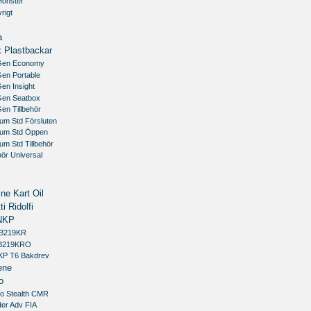
Monster
rigt
a
 Plastbackar
Gen Economy
Gen Portable
en Insight
Gen Seatbox
en Tillbehör
um Std Försluten
ium Std Öppen
um Std Tillbehör
ehör Universal
ne Kart Oil
ti Ridolfi
NKP
GB219KR
BB219KRO
KP T6 Bakdrev
ene
o
co Stealth CMR
der Adv FIA