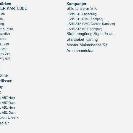
märken
Kampanjer
ER KARTLUBE
Stilo lanserar ST6
sion
- Stilo ST6 Lansering
on
- Stilo ST5 CMR Kampanj
ing
- Stilo ST5 CMR Carbon Kampanj
r & Paint
- Stilo ST5 KRT Kampanj
handise
Skumrengöring Super Foam
ains
Startpaket Karting
SJ 219
Master Maintenance Kit
S 219
Arbetshandskar
RS 219
XG 428
o
n
oline
Nilsson
ay
o
o AB7 Herr
io AB7 Dam
o AB1 Herr
io AB1 Dam
ion Elverk
clair