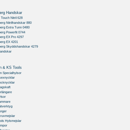
erg Handskar
 Touch Nitril 628
erg Nitrilhandskar 880
berg Extra Tunn 0480
erg Powerfit 0744
berg EX Pro 4297
berg EX 4201
berg Skyddshandskar 4279
handskar
n & KS Tools
n Specialhylsor
sexnycklar
ocknycklar
agskaft
rlängare
lsor
ammare
ätverktyg
änger
kruvmejslar
ols Hylsmejslar
ampor