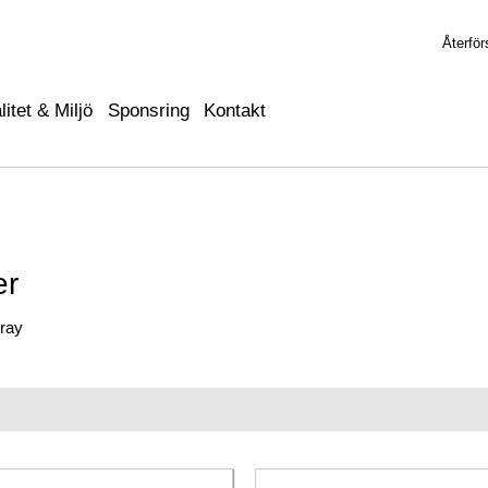
Återför
litet & Miljö
Sponsring
Kontakt
er
pray