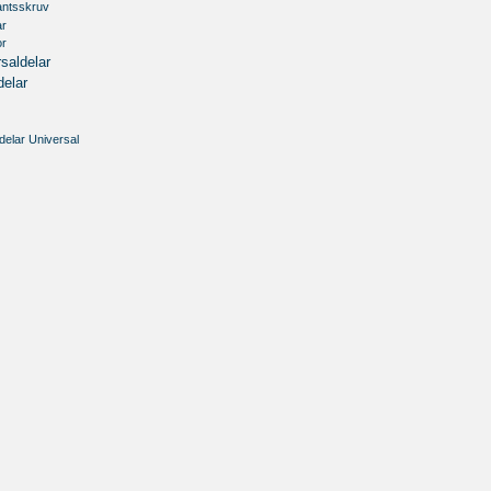
antsskruv
ar
or
saldelar
delar
delar Universal