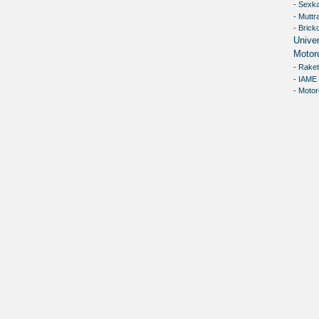
- Sexk
- Muttr
- Brick
Univer
Motor
- Raket
- IAME
- Motor