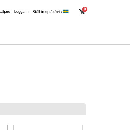
0
säljare
Logga in
Ställ in språk/pris