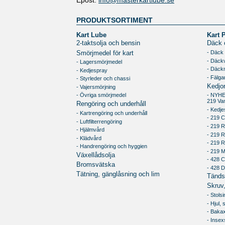
Epost:
info@masterkartlube.se
PRODUKTSORTIMENT
Kart Lube
Kart 
2-taktsolja och bensin
Däck o
- Däck
Smörjmedel för kart
- Däck
- Lagersmörjmedel
- Däck
- Kedjespray
- Fälga
- Styrleder och chassi
Kedjo
- Vajersmörjning
- Övriga smörjmedel
- NYH
219 Va
Rengöring och underhåll
- Kedje
- Kartrengöring och underhåll
- 219 C
- Luftfilterrengöring
- 219 R
- Hjälmvård
- 219 
- Klädvård
- 219 
- Handrengöring och hyggien
- 219 
Växellådsolja
- 428 C
Bromsvätska
- 428 
Tätning, gänglåsning och lim
Tändst
Skruv,
- Stols
- Hjul,
- Bakax
- Inse