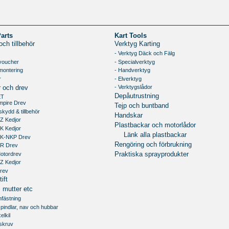
Parts
Kart Tools
ch tillbehör
Verktyg Karting
- Verktyg Däck och Fälg
voucher
- Specialverktyg
montering
- Handverktyg
r
- Elverktyg
- Verktygslådor
r och drev
Depåutrustning
ET
mpire Drev
Tejp och buntband
skydd & tillbehör
Handskar
Z Kedjor
Plastbackar och motorlådor
K Kedjor
Länk alla plastbackar
RK-NKP Drev
Rengöring och förbrukning
RR Drev
Motordrev
Praktiska sprayprodukter
Z Kedjor
Drev
ift
 mutter etc
infästning
 spindlar, nav och hubbar
elkil
xskruv