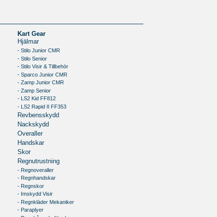
Kart Gear
Hjälmar
- Stilo Junior CMR
- Stilo Senior
- Stilo Visir & Tillbehör
- Sparco Junior CMR
- Zamp Junior CMR
- Zamp Senior
- LS2 Kid FF812
- LS2 Rapid II FF353
Revbensskydd
Nackskydd
Overaller
Handskar
Skor
Regnutrustning
- Regnoveraller
- Regnhandskar
- Regnskor
- Imskydd Visir
- Regnkläder Mekaniker
- Paraplyer