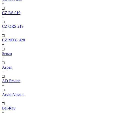
+
□
CZ RS 219
+
□
CZ ORS 219
+
□
CZ MXG 428
+
□
Senzo
+
□
Aspen
+
□
AD Proline
+
□
Arvid Nilsson
+
□
Bel-Ray
+