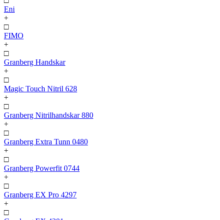
□
Eni
+
□
FIMO
+
□
Granberg Handskar
+
□
Magic Touch Nitril 628
+
□
Granberg Nitrilhandskar 880
+
□
Granberg Extra Tunn 0480
+
□
Granberg Powerfit 0744
+
□
Granberg EX Pro 4297
+
□