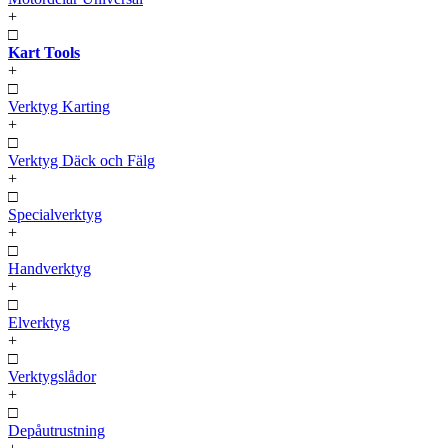
+
□
Kart Tools
+
□
Verktyg Karting
+
□
Verktyg Däck och Fälg
+
□
Specialverktyg
+
□
Handverktyg
+
□
Elverktyg
+
□
Verktygslådor
+
□
Depåutrustning