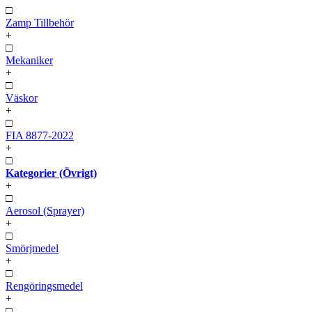
□
Zamp Tillbehör
+
□
Mekaniker
+
□
Väskor
+
□
FIA 8877-2022
+
□
Kategorier (Övrigt)
+
□
Aerosol (Sprayer)
+
□
Smörjmedel
+
□
Rengöringsmedel
+
□