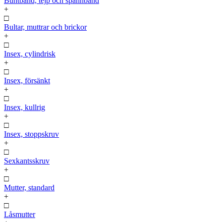
Buntband, tejp och spännband
+
□
Bultar, muttrar och brickor
+
□
Insex, cylindrisk
+
□
Insex, försänkt
+
□
Insex, kullrig
+
□
Insex, stoppskruv
+
□
Sexkantsskruv
+
□
Mutter, standard
+
□
Låsmutter