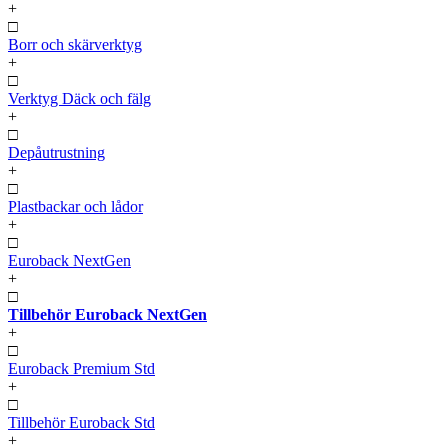
+
□
Borr och skärverktyg
+
□
Verktyg Däck och fälg
+
□
Depåutrustning
+
□
Plastbackar och lådor
+
□
Euroback NextGen
+
□
Tillbehör Euroback NextGen
+
□
Euroback Premium Std
+
□
Tillbehör Euroback Std
+