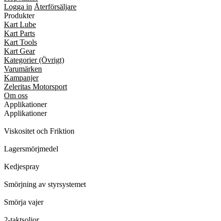
Logga in
Återförsäljare
Produkter
Kart Lube
Kart Parts
Kart Tools
Kart Gear
Kategorier (Övrigt)
Varumärken
Kampanjer
Zeleritas Motorsport
Om oss
Applikationer
Applikationer
Viskositet och Friktion
Lagersmörjmedel
Kedjespray
Smörjning av styrsystemet
Smörja vajer
2-taktsoljor