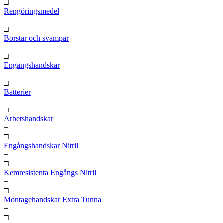
□
Rengöringsmedel
+
□
Borstar och svampar
+
□
Engångshandskar
+
□
Batterier
+
□
Arbetshandskar
+
□
Engångshandskar Nitril
+
□
Kemresistenta Engångs Nitril
+
□
Montagehandskar Extra Tunna
+
□