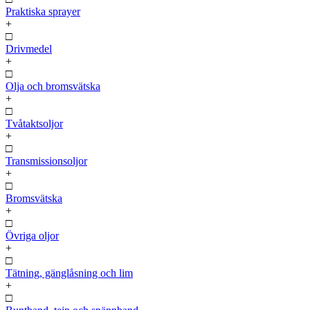
Praktiska sprayer
+
□
Drivmedel
+
□
Olja och bromsvätska
+
□
Tvåtaktsoljor
+
□
Transmissionsoljor
+
□
Bromsvätska
+
□
Övriga oljor
+
□
Tätning, gänglåsning och lim
+
□