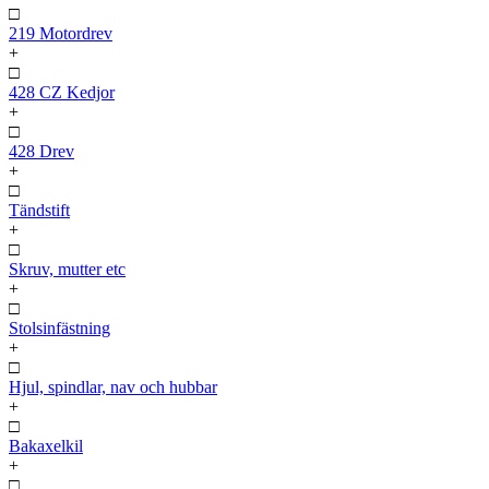
□
219 Motordrev
+
□
428 CZ Kedjor
+
□
428 Drev
+
□
Tändstift
+
□
Skruv, mutter etc
+
□
Stolsinfästning
+
□
Hjul, spindlar, nav och hubbar
+
□
Bakaxelkil
+
□