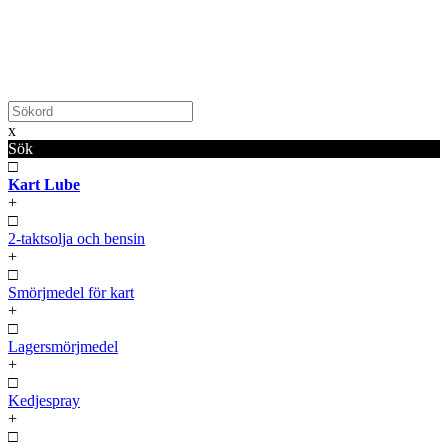
x
Sök
□
Kart Lube
+
□
2-taktsolja och bensin
+
□
Smörjmedel för kart
+
□
Lagersmörjmedel
+
□
Kedjespray
+
□