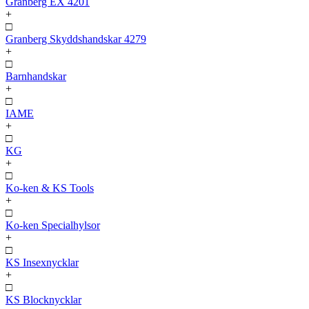
Granberg EX 4201
+
□
Granberg Skyddshandskar 4279
+
□
Barnhandskar
+
□
IAME
+
□
KG
+
□
Ko-ken & KS Tools
+
□
Ko-ken Specialhylsor
+
□
KS Insexnycklar
+
□
KS Blocknycklar