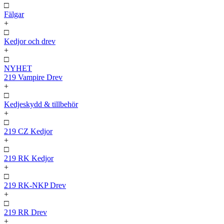
□
Fälgar
+
□
Kedjor och drev
+
□
NYHET
219 Vampire Drev
+
□
Kedjeskydd & tillbehör
+
□
219 CZ Kedjor
+
□
219 RK Kedjor
+
□
219 RK-NKP Drev
+
□
219 RR Drev
+