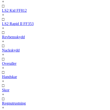
+
□
LS2 Kid FF812
+
□
LS2 Rapid II FF353
+
□
Revbensskydd
+
□
Nackskydd
+
□
Overaller
+
□
Handskar
+
□
Skor
+
□
Regnutrustning
+