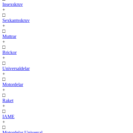
Insexskruv
+
□
Sexkantsskruv
+
□
Muttrar
+
□
Brickor
+
□
Universaldelar
+
□
Motordelar
+
□
Raket
+
□
IAME
+
□
Motordelar Universal