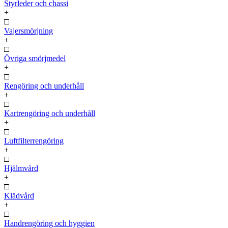
Styrleder och chassi
+
□
Vajersmörjning
+
□
Övriga smörjmedel
+
□
Rengöring och underhåll
+
□
Kartrengöring och underhåll
+
□
Luftfilterrengöring
+
□
Hjälmvård
+
□
Klädvård
+
□
Handrengöring och hyggien