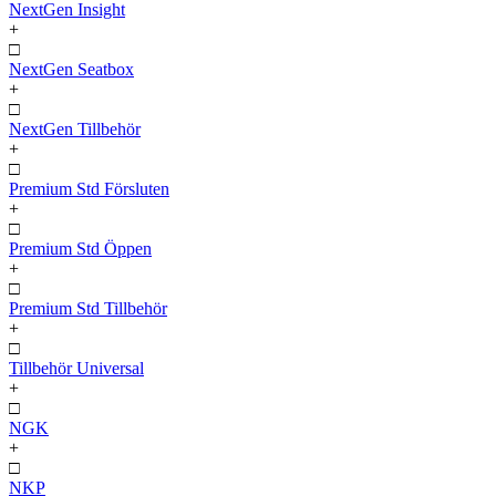
NextGen Insight
+
□
NextGen Seatbox
+
□
NextGen Tillbehör
+
□
Premium Std Försluten
+
□
Premium Std Öppen
+
□
Premium Std Tillbehör
+
□
Tillbehör Universal
+
□
NGK
+
□
NKP