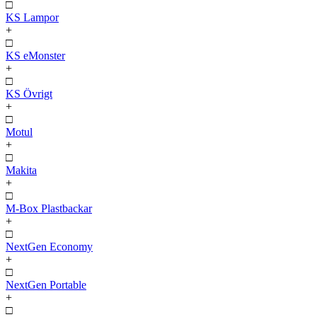
□
KS Lampor
+
□
KS eMonster
+
□
KS Övrigt
+
□
Motul
+
□
Makita
+
□
M-Box Plastbackar
+
□
NextGen Economy
+
□
NextGen Portable
+
□