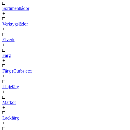
□
Sortimentlådor
+
□
Verktygslådor
+
□
Elverk
+
□
Färg
+
□
Färg (Curbs etc)
+
□
Linjefärg
+
□
Markör
+
□
Lackfärg
+
□