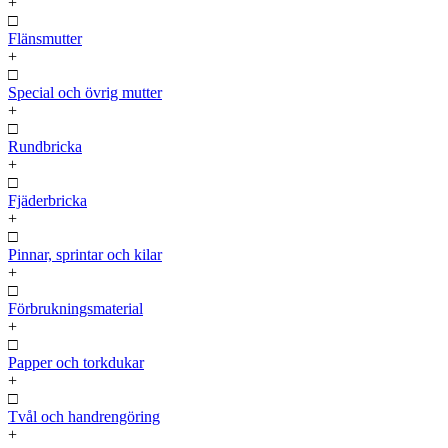
+
□
Flänsmutter
+
□
Special och övrig mutter
+
□
Rundbricka
+
□
Fjäderbricka
+
□
Pinnar, sprintar och kilar
+
□
Förbrukningsmaterial
+
□
Papper och torkdukar
+
□
Tvål och handrengöring
+