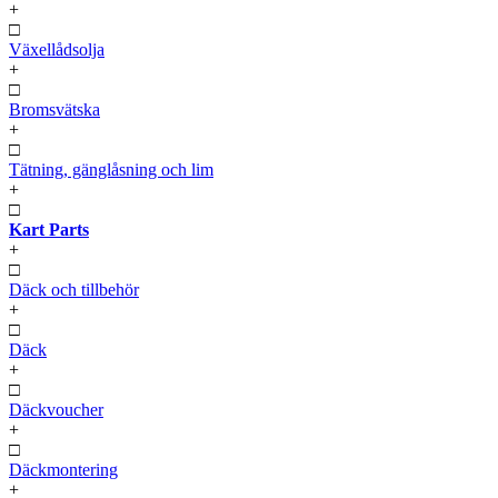
+
□
Växellådsolja
+
□
Bromsvätska
+
□
Tätning, gänglåsning och lim
+
□
Kart Parts
+
□
Däck och tillbehör
+
□
Däck
+
□
Däckvoucher
+
□
Däckmontering
+