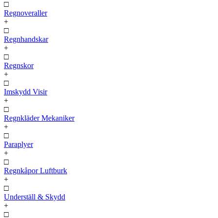
□
Regnoveraller
+
□
Regnhandskar
+
□
Regnskor
+
□
Imskydd Visir
+
□
Regnkläder Mekaniker
+
□
Paraplyer
+
□
Regnkåpor Luftburk
+
□
Underställ & Skydd
+
□