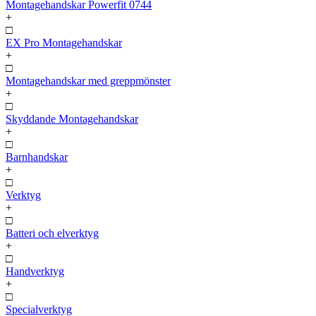
Montagehandskar Powerfit 0744
+
□
EX Pro Montagehandskar
+
□
Montagehandskar med greppmönster
+
□
Skyddande Montagehandskar
+
□
Barnhandskar
+
□
Verktyg
+
□
Batteri och elverktyg
+
□
Handverktyg
+
□
Specialverktyg