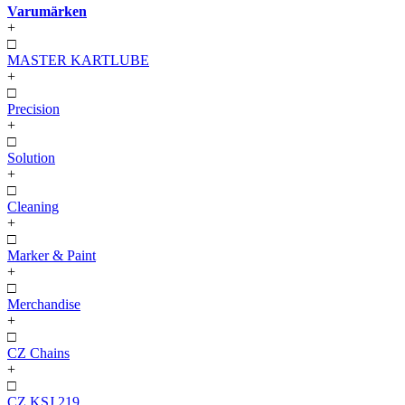
Varumärken
+
□
MASTER KARTLUBE
+
□
Precision
+
□
Solution
+
□
Cleaning
+
□
Marker & Paint
+
□
Merchandise
+
□
CZ Chains
+
□
CZ KSJ 219