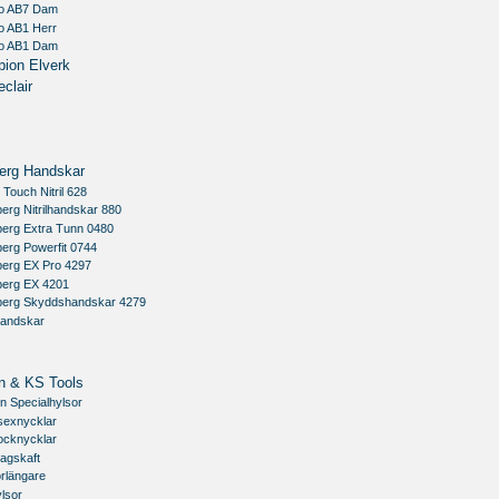
io AB7 Dam
o AB1 Herr
io AB1 Dam
ion Elverk
clair
erg Handskar
 Touch Nitril 628
erg Nitrilhandskar 880
berg Extra Tunn 0480
erg Powerfit 0744
berg EX Pro 4297
berg EX 4201
berg Skyddshandskar 4279
handskar
n & KS Tools
n Specialhylsor
sexnycklar
ocknycklar
agskaft
rlängare
lsor