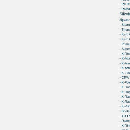
- RK 
- RK/N
Silkol
Sparc
- Spar
- Thun
- Kerb 
- Kerb
- Prime
- Supe
- K-Ro
- K-Att
- K-Ar
- K-Ar
- K-Tid
- CRW
- K-Pol
- K-Ro
- K-Ra
- K-Rap
- K-Ra
- K-Pri
- Boot
- T-1 
- Rain
- K-Ri