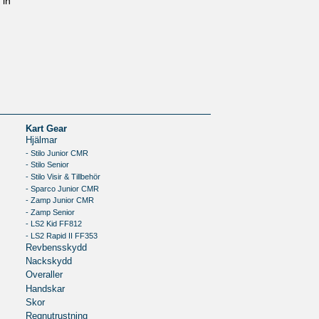
 in
Kart Gear
Hjälmar
- Stilo Junior CMR
- Stilo Senior
- Stilo Visir & Tillbehör
- Sparco Junior CMR
- Zamp Junior CMR
- Zamp Senior
- LS2 Kid FF812
- LS2 Rapid II FF353
Revbensskydd
Nackskydd
Overaller
Handskar
Skor
Regnutrustning