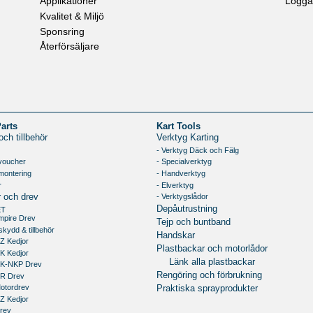
Applikationer
Logga
Kvalitet & Miljö
Sponsring
Återförsäljare
Parts
Kart Tools
ch tillbehör
Verktyg Karting
- Verktyg Däck och Fälg
voucher
- Specialverktyg
montering
- Handverktyg
r
- Elverktyg
- Verktygslådor
r och drev
Depåutrustning
ET
mpire Drev
Tejp och buntband
skydd & tillbehör
Handskar
Z Kedjor
Plastbackar och motorlådor
K Kedjor
Länk alla plastbackar
RK-NKP Drev
Rengöring och förbrukning
RR Drev
Motordrev
Praktiska sprayprodukter
Z Kedjor
Drev