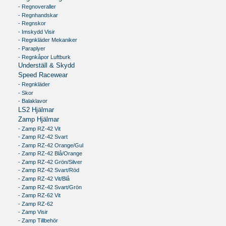
- Regnoveraller
- Regnhandskar
- Regnskor
- Imskydd Visir
- Regnkläder Mekaniker
- Paraplyer
- Regnkåpor Luftburk
Underställ & Skydd
Speed Racewear
- Regnkläder
- Skor
- Balaklavor
LS2 Hjälmar
Zamp Hjälmar
- Zamp RZ-42 Vit
- Zamp RZ-42 Svart
- Zamp RZ-42 Orange/Gul
- Zamp RZ-42 Blå/Orange
- Zamp RZ-42 Grön/Silver
- Zamp RZ-42 Svart/Röd
- Zamp RZ-42 Vit/Blå
- Zamp RZ-42 Svart/Grön
- Zamp RZ-62 Vit
- Zamp RZ-62
- Zamp Visir
- Zamp Tillbehör