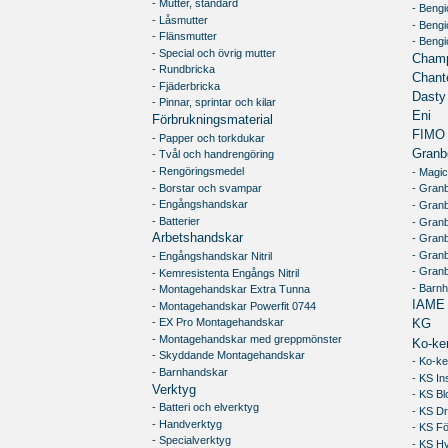
- Mutter, standard
- Beng
- Låsmutter
- Bengi
- Flänsmutter
- Beng
- Special och övrig mutter
Champ
- Rundbricka
Chante
- Fjäderbricka
Dasty
- Pinnar, sprintar och kilar
Eni
Förbrukningsmaterial
FIMO
- Papper och torkdukar
Granb
- Tvål och handrengöring
- Rengöringsmedel
- Magic
- Borstar och svampar
- Granb
- Engångshandskar
- Gran
- Batterier
- Granb
Arbetshandskar
- Gran
- Gran
- Engångshandskar Nitril
- Gran
- Kemresistenta Engångs Nitril
- Barn
- Montagehandskar Extra Tunna
IAME
- Montagehandskar Powerfit 0744
- EX Pro Montagehandskar
KG
- Montagehandskar med greppmönster
Ko-ke
- Skyddande Montagehandskar
- Ko-ke
- Barnhandskar
- KS In
Verktyg
- KS Bl
- Batteri och elverktyg
- KS Dr
- Handverktyg
- KS Fö
- Specialverktyg
- KS Hy