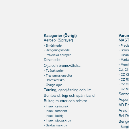
Kategorier (Övrigt)
Varu
Aerosol (Sprayer)
MAST
- Smörjmedel
- Preci
- Rengöringsmedel
- Soluti
- Praktiska sprayer
- Clean
- Marke
Drivmedel
- Merc
Olja och bromsvätska
CZ Ch
- Tvåtaktsoljor
- CZ K
- Transmissionsoljor
- CZ R
- Bromsvätska
- CZ O
- Övriga oljor
- CZ M
Tätning, gänglåsning och lim
Senz
Buntband, tejp och spännband
Aspe
Bultar, muttrar och brickor
AD Pr
- Insex, cylindrisk
Arvid 
- Insex, försänkt
- Insex, kullrig
Bel-R
- Insex, stoppskruv
Bengi
- Sexkantsskruv
- Bengi