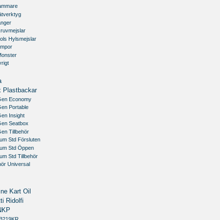
ammare
ätverktyg
änger
kruvmejslar
ols Hylsmejslar
ampor
Monster
rigt
a
 Plastbackar
Gen Economy
Gen Portable
en Insight
Gen Seatbox
en Tillbehör
um Std Försluten
ium Std Öppen
um Std Tillbehör
ehör Universal
ne Kart Oil
ti Ridolfi
NKP
GB219KR