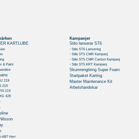
märken
Kampanjer
ER KARTLUBE
Stilo lanserar ST6
sion
- Stilo ST6 Lansering
on
- Stilo ST5 CMR Kampanj
ing
- Stilo ST5 CMR Carbon Kampanj
r & Paint
- Stilo ST5 KRT Kampanj
handise
Skumrengöring Super Foam
ains
Startpaket Karting
SJ 219
Master Maintenance Kit
S 219
Arbetshandskar
RS 219
XG 428
o
n
oline
Nilsson
ay
o
o AB7 Herr