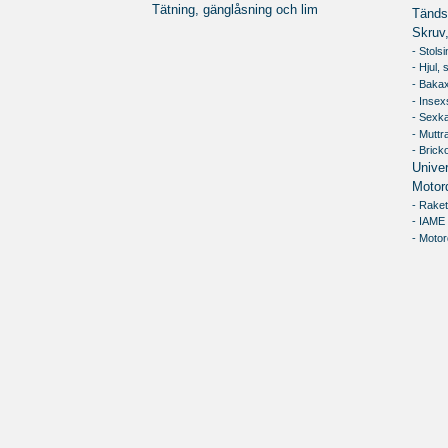
Tätning, gänglåsning och lim
Tändst
Skruv,
- Stols
- Hjul,
- Bakax
- Inse
- Sexk
- Muttr
- Brick
Univer
Motor
- Raket
- IAME
- Motor