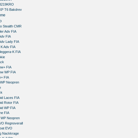
BB219KRO
KP T6 Bakdrev
ene
o
co Stealth CMR
der Adv FIA
Adv FIA
 Adv Lady FIA
 K Adv FIA
rleggera-K FIA
okie
ack
row+ FIA
row WP FIA
e+ FIA
 WP Neopren
e
ck
pid Laces FIA
id Rotor FIA
pid WP FIA
me FIA
s WP Neopren
EVO Regnoverall
coat EVO
ng Nackkrage