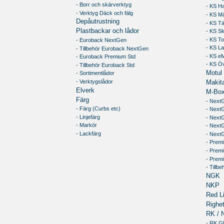
- Borr och skärverktyg
- KS H
- Verktyg Däck och fälg
- KS M
Depåutrustning
- KS T
Plastbackar och lådor
- KS S
- KS To
- Euroback NextGen
- KS L
- Tillbehör Euroback NextGen
- KS e
- Euroback Premium Std
- KS Öv
- Tillbehör Euroback Std
Motul
- Sortimentlådor
- Verktygslådor
Makit
Elverk
M-Box
Färg
- Next
- Färg (Curbs etc)
- Next
- Linjefärg
- NextG
- Markör
- Next
- Lackfärg
- NextG
- Premi
- Prem
- Premi
- Tillb
NGK
NKP
Red Li
Righet
RK / 
- RK 