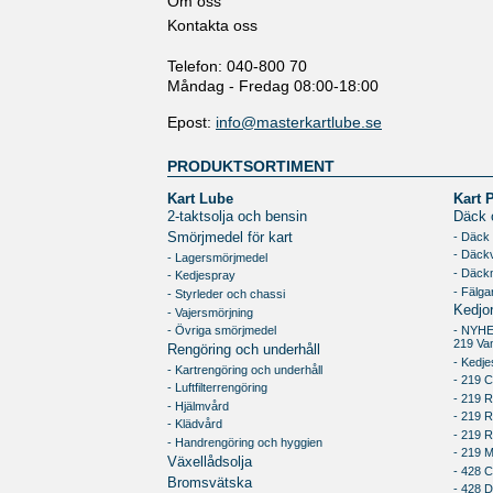
Om oss
Kontakta oss
Telefon: 040-800 70
Måndag - Fredag 08:00-18:00
Epost:
info@masterkartlube.se
PRODUKTSORTIMENT
Kart Lube
Kart 
2-taktsolja och bensin
Däck o
- Däck
Smörjmedel för kart
- Däck
- Lagersmörjmedel
- Däck
- Kedjespray
- Fälga
- Styrleder och chassi
Kedjo
- Vajersmörjning
- Övriga smörjmedel
- NYH
219 Va
Rengöring och underhåll
- Kedje
- Kartrengöring och underhåll
- 219 C
- Luftfilterrengöring
- 219 R
- Hjälmvård
- 219 
- Klädvård
- 219 
- Handrengöring och hyggien
- 219 
Växellådsolja
- 428 C
Bromsvätska
- 428 