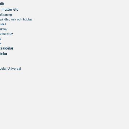
ift
 mutter etc
infästning
 spindlar, nav och hubbar
elkil
xskruv
antsskruv
ar
or
saldelar
delar
delar Universal