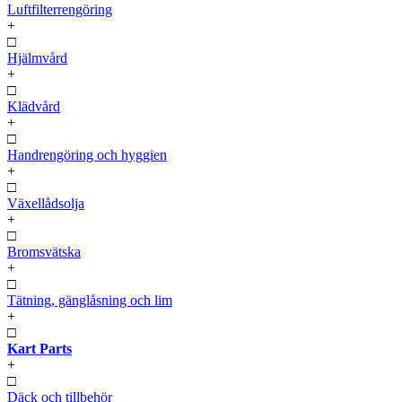
Luftfilterrengöring
+
□
Hjälmvård
+
□
Klädvård
+
□
Handrengöring och hyggien
+
□
Växellådsolja
+
□
Bromsvätska
+
□
Tätning, gänglåsning och lim
+
□
Kart Parts
+
□
Däck och tillbehör