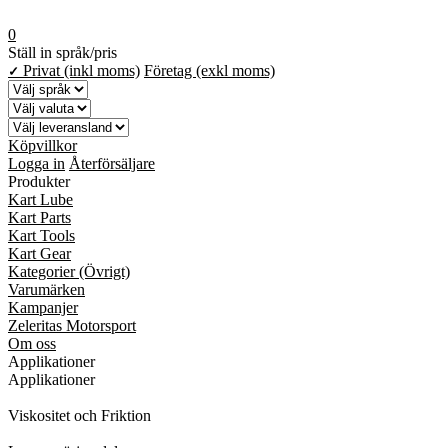
0
Ställ in språk/pris
Privat (inkl moms)
Företag (exkl moms)
✓
Köpvillkor
Logga in
Återförsäljare
Produkter
Kart Lube
Kart Parts
Kart Tools
Kart Gear
Kategorier (Övrigt)
Varumärken
Kampanjer
Zeleritas Motorsport
Om oss
Applikationer
Applikationer
Viskositet och Friktion