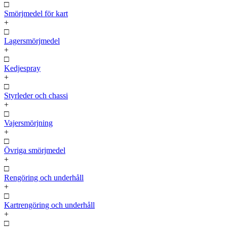
□
Smörjmedel för kart
+
□
Lagersmörjmedel
+
□
Kedjespray
+
□
Styrleder och chassi
+
□
Vajersmörjning
+
□
Övriga smörjmedel
+
□
Rengöring och underhåll
+
□
Kartrengöring och underhåll
+
□