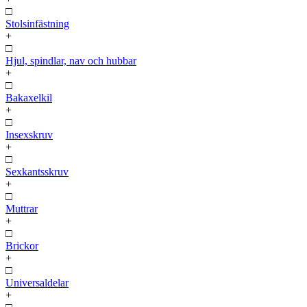
□
Stolsinfästning
+
□
Hjul, spindlar, nav och hubbar
+
□
Bakaxelkil
+
□
Insexskruv
+
□
Sexkantsskruv
+
□
Muttrar
+
□
Brickor
+
□
Universaldelar
+