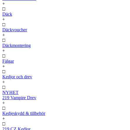
+
□
Däck
+
□
Däckvoucher
+
□
Däckmontering
+
□
Fälgar
+
□
Kedjor och drev
+
□
NYHET
219 Vampire Drev
+
□
Kedjeskydd & tillbehör
+
□
219 CZ Kedjor