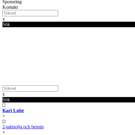
Sponsring
Kontakt
x
Sök
x
Sök
□
Kart Lube
+
□
2-taktsolja och bensin
+