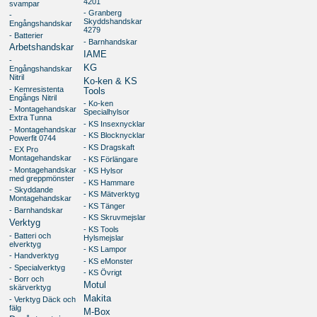
4201
svampar
- Granberg
-
Skyddshandskar
Engångshandskar
4279
- Batterier
- Barnhandskar
Arbetshandskar
IAME
-
KG
Engångshandskar
Nitril
Ko-ken & KS
- Kemresistenta
Tools
Engångs Nitril
- Ko-ken
- Montagehandskar
Specialhylsor
Extra Tunna
- KS Insexnycklar
- Montagehandskar
- KS Blocknycklar
Powerfit 0744
- KS Dragskaft
- EX Pro
Montagehandskar
- KS Förlängare
- Montagehandskar
- KS Hylsor
med greppmönster
- KS Hammare
- Skyddande
- KS Mätverktyg
Montagehandskar
- KS Tänger
- Barnhandskar
- KS Skruvmejslar
Verktyg
- KS Tools
- Batteri och
Hylsmejslar
elverktyg
- KS Lampor
- Handverktyg
- KS eMonster
- Specialverktyg
- KS Övrigt
- Borr och
Motul
skärverktyg
Makita
- Verktyg Däck och
fälg
M-Box