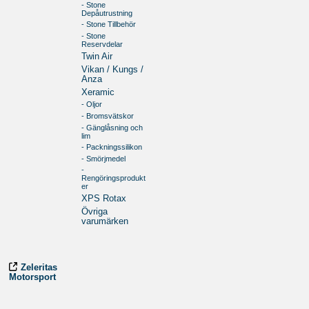
- Stone
Depåutrustning
- Stone Tillbehör
- Stone
Reservdelar
Twin Air
Vikan / Kungs /
Anza
Xeramic
- Oljor
- Bromsvätskor
- Gänglåsning och
lim
- Packningssilikon
- Smörjmedel
-
Rengöringsprodukt
er
XPS Rotax
Övriga
varumärken
Zeleritas
Motorsport