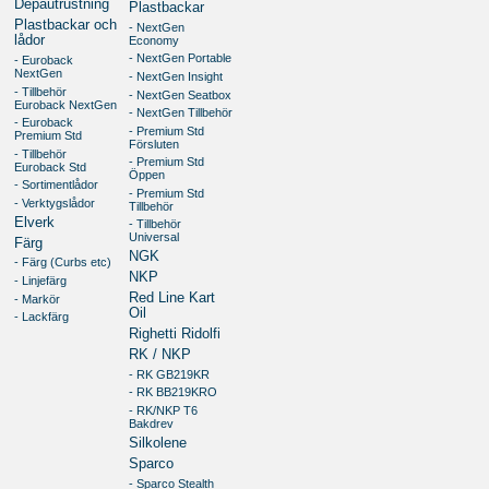
Depåutrustning
Plastbackar
Plastbackar och
- NextGen
lådor
Economy
- NextGen Portable
- Euroback
NextGen
- NextGen Insight
- Tillbehör
- NextGen Seatbox
Euroback NextGen
- NextGen Tillbehör
- Euroback
- Premium Std
Premium Std
Försluten
- Tillbehör
- Premium Std
Euroback Std
Öppen
- Sortimentlådor
- Premium Std
- Verktygslådor
Tillbehör
Elverk
- Tillbehör
Universal
Färg
NGK
- Färg (Curbs etc)
NKP
- Linjefärg
Red Line Kart
- Markör
Oil
- Lackfärg
Righetti Ridolfi
RK / NKP
- RK GB219KR
- RK BB219KRO
- RK/NKP T6
Bakdrev
Silkolene
Sparco
- Sparco Stealth