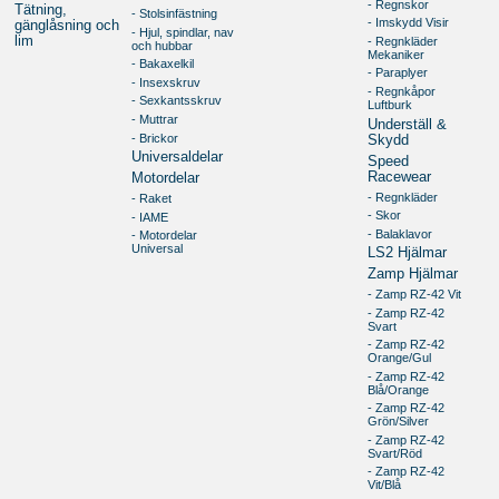
- Regnskor
Tätning,
- Stolsinfästning
- Imskydd Visir
gänglåsning och
- Hjul, spindlar, nav
lim
- Regnkläder
och hubbar
Mekaniker
- Bakaxelkil
- Paraplyer
- Insexskruv
- Regnkåpor
- Sexkantsskruv
Luftburk
- Muttrar
Underställ &
- Brickor
Skydd
Universaldelar
Speed
Racewear
Motordelar
- Regnkläder
- Raket
- Skor
- IAME
- Balaklavor
- Motordelar
Universal
LS2 Hjälmar
Zamp Hjälmar
- Zamp RZ-42 Vit
- Zamp RZ-42
Svart
- Zamp RZ-42
Orange/Gul
- Zamp RZ-42
Blå/Orange
- Zamp RZ-42
Grön/Silver
- Zamp RZ-42
Svart/Röd
- Zamp RZ-42
Vit/Blå