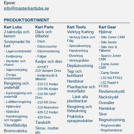
Epost:
info@masterkartlube.se
PRODUKTSORTIMENT
Kart Lube
Kart Parts
Kart Tools
Kart Gear
2-taktsolja och
Däck och
Verktyg Karting
Hjälmar
bensin
tillbehör
- Verktyg Däck och
- Stilo Junior CMR
Fälg
- Däck
Smörjmedel för
- Stilo Senior
kart
- Specialverktyg
- Däckvoucher
- Stilo Visir &
- Handverktyg
Tillbehör
- Lagersmörjmedel
- Däckmontering
- Elverktyg
- Sparco Junior
- Kedjespray
- Fälgar
CMR
- Verktygslådor
- Styrleder och
Kedjor och drev
- Zamp Junior
chassi
Depåutrustning
- NYHET
CMR
- Vajersmörjning
219 Vampire Drev
Tejp och
- Zamp Senior
- Övriga
- Kedjeskydd &
buntband
- LS2 Kid FF812
smörjmedel
tillbehör
Handskar
- LS2 Rapid II
Rengöring och
- 219 CZ Kedjor
FF353
Plastbackar och
underhåll
- 219 RK Kedjor
motorlådor
Revbensskydd
- Kartrengöring och
- 219 RK-NKP
underhåll
Länk alla
Nackskydd
Drev
plastbackar
- Luftfilterrengöring
- 219 RR Drev
Overaller
- Hjälmvård
Rengöring och
- 219 Motordrev
Handskar
förbrukning
- Klädvård
- 428 CZ Kedjor
Skor
- Handrengöring
Praktiska
- 428 Drev
Regnutrustning
och hyggien
sprayprodukter
Tändstift
Växellådsolja
- Regnoveraller
Skruv, mutter
- Regnhandskar
Bromsvätska
etc