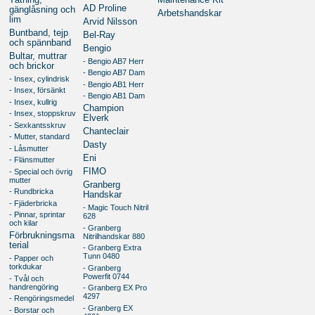
Maintenance Kit
AD Proline
gänglåsning och
Arbetshandskar
lim
Arvid Nilsson
Buntband, tejp
Bel-Ray
och spännband
Bengio
Bultar, muttrar
- Bengio AB7 Herr
och brickor
- Bengio AB7 Dam
- Insex, cylindrisk
- Bengio AB1 Herr
- Insex, försänkt
- Bengio AB1 Dam
- Insex, kullrig
Champion
- Insex, stoppskruv
Elverk
- Sexkantsskruv
Chanteclair
- Mutter, standard
Dasty
- Låsmutter
Eni
- Flänsmutter
FIMO
- Special och övrig
mutter
Granberg
- Rundbricka
Handskar
- Fjäderbricka
- Magic Touch Nitril
- Pinnar, sprintar
628
och kilar
- Granberg
Förbrukningsma
Nitrilhandskar 880
terial
- Granberg Extra
Tunn 0480
- Papper och
torkdukar
- Granberg
Powerfit 0744
- Tvål och
handrengöring
- Granberg EX Pro
4297
- Rengöringsmedel
- Granberg EX
- Borstar och