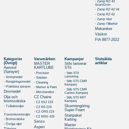
- Zamp RZ-42
Svart/Grön
- Zamp RZ-62 Vit
- Zamp RZ-62
- Zamp Visir
- Zamp Tillbehör
Mekaniker
Väskor
FIA 8877-2022
Kategorier
Varumärken
Kampanjer
Slutsålda
(Övrigt)
artiklar
MASTER
Stilo lanserar
Aerosol
KARTLUBE
ST6
(Sprayer)
- Precision
- Stilo ST6
Lansering
- Smörjmedel
- Solution
- Stilo ST5 CMR
- Rengöringsmedel
- Cleaning
Kampanj
- Praktiska sprayer
- Marker & Paint
- Stilo ST5 CMR
Drivmedel
- Merchandise
Carbon Kampanj
Olja och
CZ Chains
- Stilo ST5 KRT
bromsvätska
Kampanj
- CZ KSJ 219
Skumrengöring
- Tvåtaktsoljor
- CZ RS 219
Super Foam
-
- CZ ORS 219
Transmissionsoljor
Startpaket
- CZ MXG 428
- Bromsvätska
Karting
Senzo
- Övriga oljor
Master
Aspen
Tätning,