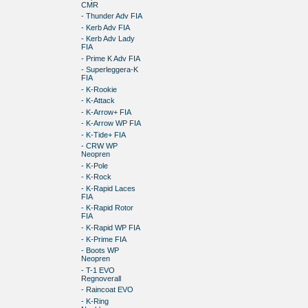
CMR
- Thunder Adv FIA
- Kerb Adv FIA
- Kerb Adv Lady
FIA
- Prime K Adv FIA
- Superleggera-K
FIA
- K-Rookie
- K-Attack
- K-Arrow+ FIA
- K-Arrow WP FIA
- K-Tide+ FIA
- CRW WP
Neopren
- K-Pole
- K-Rock
- K-Rapid Laces
FIA
- K-Rapid Rotor
FIA
- K-Rapid WP FIA
- K-Prime FIA
- Boots WP
Neopren
- T-1 EVO
Regnoverall
- Raincoat EVO
- K-Ring