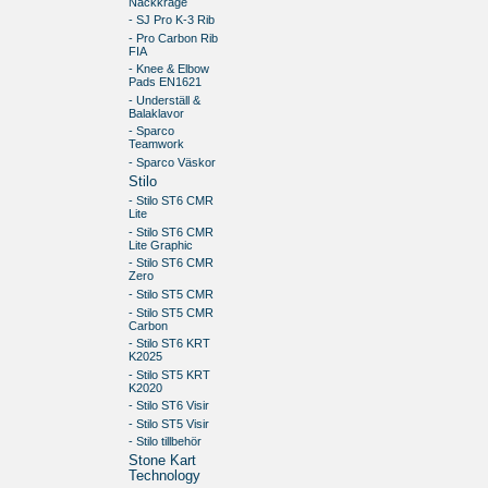
Nackkrage
- SJ Pro K-3 Rib
- Pro Carbon Rib
FIA
- Knee & Elbow
Pads EN1621
- Underställ &
Balaklavor
- Sparco
Teamwork
- Sparco Väskor
Stilo
- Stilo ST6 CMR
Lite
- Stilo ST6 CMR
Lite Graphic
- Stilo ST6 CMR
Zero
- Stilo ST5 CMR
- Stilo ST5 CMR
Carbon
- Stilo ST6 KRT
K2025
- Stilo ST5 KRT
K2020
- Stilo ST6 Visir
- Stilo ST5 Visir
- Stilo tillbehör
Stone Kart
Technology