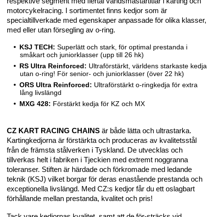
respektive segment med flertal världsmästartitlar i karting och
motorcykelracing. I sortimentet finns kedjor som är
specialtillverkade med egenskaper anpassade för olika klasser,
med eller utan försegling av o-ring.
KSJ TECH:
Superlätt och stark, för optimal prestanda i
småkart och juniorklasser (upp till 26 hk)
RS Ultra Reinforced:
Ultraförstärkt, världens starkaste kedja
utan o-ring! För senior- och juniorklasser (över 22 hk)
ORS Ultra Reinforced:
Ultraförstärkt o-ringkedja för extra
lång livslängd
MXG 428:
Förstärkt kedja för KZ och MX
CZ KART RACING CHAINS
är både lätta och ultrastarka.
Kartingkedjorna är förstärkta och produceras av kvalitetsstål
från de främsta stålverken i Tyskland. De utvecklas och
tillverkas helt i fabriken i Tjeckien med extremt noggranna
toleranser. Stiften är härdade och förkromade med ledande
teknik (KSJ) vilket borgar för deras enastående prestanda och
exceptionella livslängd. Med CZ:s kedjor får du ett oslagbart
förhållande mellan prestanda, kvalitet och pris!
Tack vare kedjornas kvalitet, samt att de för-sträcks vid