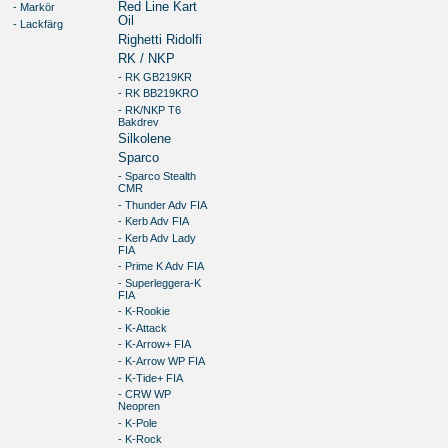
Red Line Kart
- Markör
Oil
- Lackfärg
Righetti Ridolfi
RK / NKP
- RK GB219KR
- RK BB219KRO
- RK/NKP T6
Bakdrev
Silkolene
Sparco
- Sparco Stealth
CMR
- Thunder Adv FIA
- Kerb Adv FIA
- Kerb Adv Lady
FIA
- Prime K Adv FIA
- Superleggera-K
FIA
- K-Rookie
- K-Attack
- K-Arrow+ FIA
- K-Arrow WP FIA
- K-Tide+ FIA
- CRW WP
Neopren
- K-Pole
- K-Rock