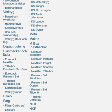
- Skyddande
- KS Mätverktyg
Montagehandskar
- KS Tänger
- Barnhandskar
- KS Skruvmejslar
Verktyg
- KS Tools
- Batteri och
Hylsmejslar
elverktyg
- KS Lampor
- Handverktyg
- KS eMonster
- Specialverktyg
- KS Övrigt
- Borr och
Motul
skärverktyg
Makita
- Verktyg Däck och
fälg
M-Box
Depåutrustning
Plastbackar
Plastbackar och
- NextGen
lådor
Economy
- NextGen Portable
- Euroback
NextGen
- NextGen Insight
- Tillbehör
- NextGen Seatbox
Euroback NextGen
- NextGen Tillbehör
- Euroback
- Premium Std
Premium Std
Försluten
- Tillbehör
- Premium Std
Euroback Std
Öppen
- Sortimentlådor
- Premium Std
- Verktygslådor
Tillbehör
Elverk
- Tillbehör
Universal
Färg
NGK
- Färg (Curbs etc)
NKP
- Linjefärg