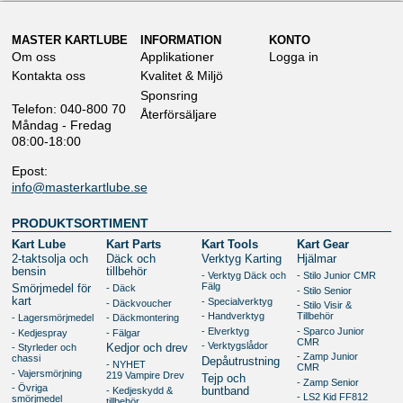
MASTER KARTLUBE
INFORMATION
KONTO
Om oss
Applikationer
Logga in
Kontakta oss
Kvalitet & Miljö
Sponsring
Telefon: 040-800 70
Återförsäljare
Måndag - Fredag
08:00-18:00
Epost:
info@masterkartlube.se
PRODUKTSORTIMENT
Kart Lube
Kart Parts
Kart Tools
Kart Gear
2-taktsolja och
Däck och
Verktyg Karting
Hjälmar
bensin
tillbehör
- Verktyg Däck och
- Stilo Junior CMR
Fälg
- Däck
Smörjmedel för
- Stilo Senior
kart
- Specialverktyg
- Däckvoucher
- Stilo Visir &
- Handverktyg
Tillbehör
- Lagersmörjmedel
- Däckmontering
- Elverktyg
- Sparco Junior
- Kedjespray
- Fälgar
CMR
- Verktygslådor
- Styrleder och
Kedjor och drev
- Zamp Junior
chassi
Depåutrustning
- NYHET
CMR
- Vajersmörjning
219 Vampire Drev
Tejp och
- Zamp Senior
- Övriga
- Kedjeskydd &
buntband
- LS2 Kid FF812
smörjmedel
tillbehör