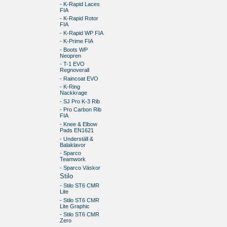
- K-Rapid Laces
FIA
- K-Rapid Rotor
FIA
- K-Rapid WP FIA
- K-Prime FIA
- Boots WP
Neopren
- T-1 EVO
Regnoverall
- Raincoat EVO
- K-Ring
Nackkrage
- SJ Pro K-3 Rib
- Pro Carbon Rib
FIA
- Knee & Elbow
Pads EN1621
- Underställ &
Balaklavor
- Sparco
Teamwork
- Sparco Väskor
Stilo
- Stilo ST6 CMR
Lite
- Stilo ST6 CMR
Lite Graphic
- Stilo ST6 CMR
Zero