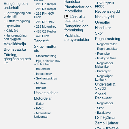
Handskar
- LS2 Rapid II
Rengöring och
- 219 CZ Kedjor
FF353
Plastbackar och
underhåll
- 219 RK Kedjor
motorlådor
Revbensskydd
- Kartrengöring och
- 219 RK-NKP
underhåll
Länk alla
Nackskydd
Drev
plastbackar
- Luftfilterrengöring
- 219 RR Drev
Overaller
- Hjälmvård
Rengöring och
- 219 Motordrev
Handskar
förbrukning
- Klädvård
- 428 CZ Kedjor
Skor
- Handrengöring
Praktiska
- 428 Drev
Regnutrustning
och hyggien
sprayprodukter
Tändstift
Växellådsolja
- Regnoveraller
Skruv, mutter
- Regnhandskar
Bromsvätska
etc
- Regnskor
Tätning,
- Stolsinfästning
- Imskydd Visir
gänglåsning och
- Hjul, spindlar, nav
lim
- Regnkläder
och hubbar
Mekaniker
- Bakaxelkil
- Paraplyer
- Insexskruv
- Regnkåpor
- Sexkantsskruv
Luftburk
- Muttrar
Underställ &
- Brickor
Skydd
Universaldelar
Speed
Racewear
Motordelar
- Regnkläder
- Raket
- Skor
- IAME
- Balaklavor
- Motordelar
Universal
LS2 Hjälmar
Zamp Hjälmar
- Zamp RZ-42 Vit