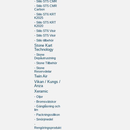
- Stilo ST5 CMR
- Stilo ST5 CMR
Carbon
- Stilo ST6 KRT
K2025
- Stilo ST5 KRT
K2020
- Stilo ST6 Visir
- Stilo ST5 Visir
- Stilo tillbehör
Stone Kart
Technology
- Stone
Depåutrustning
- Stone Tillbehör
- Stone
Reservdelar
Twin Air
Vikan / Kungs /
Anza
Xeramic
- Oljor
- Bromsvätskor
- Gänglåsning och
lim
- Packningssilikon
- Smörjmedel
-
Rengöringsprodukt