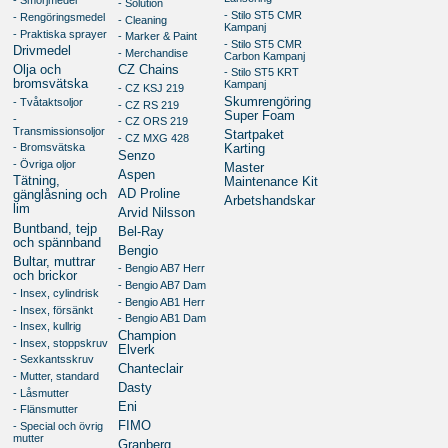
- Smörjmedel
- Solution
- Stilo ST5 CMR
- Rengöringsmedel
- Cleaning
Kampanj
- Praktiska sprayer
- Marker & Paint
- Stilo ST5 CMR
Drivmedel
- Merchandise
Carbon Kampanj
Olja och
CZ Chains
- Stilo ST5 KRT
bromsvätska
Kampanj
- CZ KSJ 219
Skumrengöring
- Tvåtaktsoljor
- CZ RS 219
Super Foam
-
- CZ ORS 219
Transmissionsoljor
Startpaket
- CZ MXG 428
- Bromsvätska
Karting
Senzo
- Övriga oljor
Master
Aspen
Tätning,
Maintenance Kit
AD Proline
gänglåsning och
Arbetshandskar
lim
Arvid Nilsson
Buntband, tejp
Bel-Ray
och spännband
Bengio
Bultar, muttrar
- Bengio AB7 Herr
och brickor
- Bengio AB7 Dam
- Insex, cylindrisk
- Bengio AB1 Herr
- Insex, försänkt
- Bengio AB1 Dam
- Insex, kullrig
Champion
- Insex, stoppskruv
Elverk
- Sexkantsskruv
Chanteclair
- Mutter, standard
Dasty
- Låsmutter
Eni
- Flänsmutter
FIMO
- Special och övrig
mutter
Granberg