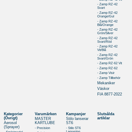
- Zamp RZ-42
Svart
- Zamp RZ-42
Orange/Gul
- Zamp RZ-42
Blå/Orange
- Zamp RZ-42
Grön/Silver
- Zamp RZ-42
Svart/Röd
- Zamp RZ-42
Vit/Blå
- Zamp RZ-42
Svart/Grön
- Zamp RZ-62 Vit
- Zamp RZ-62
- Zamp Visir
- Zamp Tillbehör
Mekaniker
Väskor
FIA 8877-2022
Kategorier
Varumärken
Kampanjer
Slutsålda
(Övrigt)
artiklar
MASTER
Stilo lanserar
Aerosol
KARTLUBE
ST6
(Sprayer)
- Precision
- Stilo ST6
Lansering