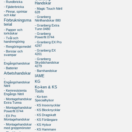
- Rundbricka
Handskar
- Fjäderbricka
- Magic Touch Nitril
- Pinnar, sprintar
628
och kilar
- Granberg
Förbrukningsma
Nitrilhandskar 880
terial
- Granberg Extra
Tunn 0480
- Papper och
torkdukar
- Granberg
Powerfit 0744
- Tvål och
handrengöring
- Granberg EX Pro
4297
- Rengöringsmedel
- Granberg EX
- Borstar och
4201
svampar
- Granberg
-
Skyddshandskar
Engångshandskar
4279
- Batterier
- Barnhandskar
Arbetshandskar
IAME
-
KG
Engångshandskar
Nitril
Ko-ken & KS
- Kemresistenta
Tools
Engångs Nitril
- Ko-ken
- Montagehandskar
Specialhylsor
Extra Tunna
- KS Insexnycklar
- Montagehandskar
- KS Blocknycklar
Powerfit 0744
- KS Dragskaft
- EX Pro
Montagehandskar
- KS Förlängare
- Montagehandskar
- KS Hylsor
med greppmönster
- KS Hammare