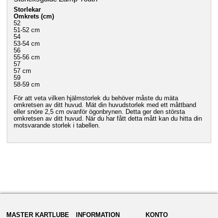
Storlekar
Omkrets (cm)
52
51-52 cm
54
53-54 cm
56
55-56 cm
57
57 cm
59
58-59 cm
För att veta vilken hjälmstorlek du behöver måste du mäta
omkretsen av ditt huvud. Mät din huvudstorlek med ett måttband
eller snöre 2,5 cm ovanför ögonbrynen. Detta ger den största
omkretsen av ditt huvud. När du har fått detta mått kan du hitta din
motsvarande storlek i tabellen.
MASTER KARTLUBE
INFORMATION
KONTO