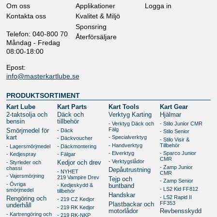
Om oss
Applikationer
Logga in
Kontakta oss
Kvalitet & Miljö
Sponsring
Telefon: 040-800 70
Återförsäljare
Måndag - Fredag
08:00-18:00
Epost:
info@masterkartlube.se
PRODUKTSORTIMENT
Kart Lube
Kart Parts
Kart Tools
Kart Gear
2-taktsolja och
Däck och
Verktyg Karting
Hjälmar
bensin
tillbehör
- Verktyg Däck och
- Stilo Junior CMR
Fälg
- Däck
Smörjmedel för
- Stilo Senior
kart
- Specialverktyg
- Däckvoucher
- Stilo Visir &
- Handverktyg
Tillbehör
- Lagersmörjmedel
- Däckmontering
- Elverktyg
- Sparco Junior
- Kedjespray
- Fälgar
CMR
- Verktygslådor
- Styrleder och
Kedjor och drev
- Zamp Junior
chassi
Depåutrustning
- NYHET
CMR
- Vajersmörjning
219 Vampire Drev
Tejp och
- Zamp Senior
- Övriga
- Kedjeskydd &
buntband
- LS2 Kid FF812
smörjmedel
tillbehör
Handskar
- LS2 Rapid II
Rengöring och
- 219 CZ Kedjor
FF353
Plastbackar och
underhåll
- 219 RK Kedjor
motorlådor
Revbensskydd
- Kartrengöring och
- 219 RK-NKP