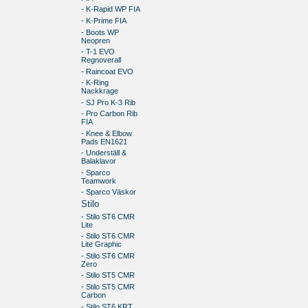
- K-Rapid WP FIA
- K-Prime FIA
- Boots WP
Neopren
- T-1 EVO
Regnoverall
- Raincoat EVO
- K-Ring
Nackkrage
- SJ Pro K-3 Rib
- Pro Carbon Rib
FIA
- Knee & Elbow
Pads EN1621
- Underställ &
Balaklavor
- Sparco
Teamwork
- Sparco Väskor
Stilo
- Stilo ST6 CMR
Lite
- Stilo ST6 CMR
Lite Graphic
- Stilo ST6 CMR
Zero
- Stilo ST5 CMR
- Stilo ST5 CMR
Carbon
- Stilo ST6 KRT