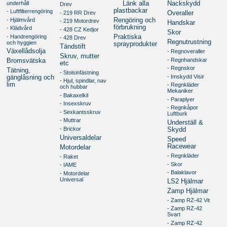
underhåll
Länk alla
Nackskydd
Drev
plastbackar
- Luftfilterrengöring
- 219 RR Drev
Overaller
- Hjälmvård
Rengöring och
- 219 Motordrev
Handskar
förbrukning
- Klädvård
- 428 CZ Kedjor
Skor
- Handrengöring
Praktiska
- 428 Drev
Regnutrustning
och hyggien
sprayprodukter
Tändstift
Växellådsolja
- Regnoveraller
Skruv, mutter
- Regnhandskar
Bromsvätska
etc
- Regnskor
Tätning,
- Stolsinfästning
- Imskydd Visir
gänglåsning och
- Hjul, spindlar, nav
lim
- Regnkläder
och hubbar
Mekaniker
- Bakaxelkil
- Paraplyer
- Insexskruv
- Regnkåpor
- Sexkantsskruv
Luftburk
- Muttrar
Underställ &
- Brickor
Skydd
Universaldelar
Speed
Racewear
Motordelar
- Regnkläder
- Raket
- Skor
- IAME
- Balaklavor
- Motordelar
Universal
LS2 Hjälmar
Zamp Hjälmar
- Zamp RZ-42 Vit
- Zamp RZ-42
Svart
- Zamp RZ-42