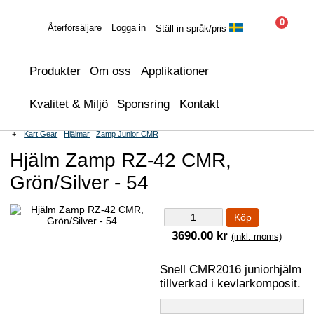
0
Återförsäljare
Logga in
Ställ in språk/pris
Produkter
Om oss
Applikationer
Kvalitet & Miljö
Sponsring
Kontakt
+
Kart Gear
Hjälmar
Zamp Junior CMR
Hjälm Zamp RZ-42 CMR,
Grön/Silver - 54
Köp
3690.00 kr
(inkl. moms)
Snell CMR2016 juniorhjälm
tillverkad i kevlarkomposit.