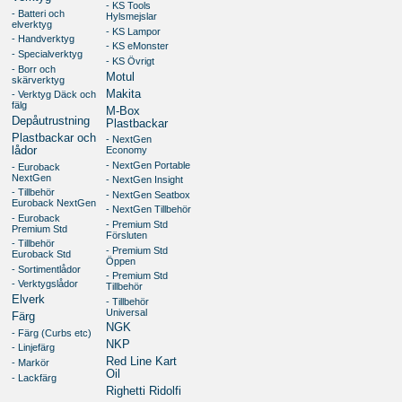
- KS Tools
- Batteri och
Hylsmejslar
elverktyg
- KS Lampor
- Handverktyg
- KS eMonster
- Specialverktyg
- KS Övrigt
- Borr och
Motul
skärverktyg
Makita
- Verktyg Däck och
fälg
M-Box
Depåutrustning
Plastbackar
Plastbackar och
- NextGen
lådor
Economy
- NextGen Portable
- Euroback
NextGen
- NextGen Insight
- Tillbehör
- NextGen Seatbox
Euroback NextGen
- NextGen Tillbehör
- Euroback
- Premium Std
Premium Std
Försluten
- Tillbehör
- Premium Std
Euroback Std
Öppen
- Sortimentlådor
- Premium Std
- Verktygslådor
Tillbehör
Elverk
- Tillbehör
Universal
Färg
NGK
- Färg (Curbs etc)
NKP
- Linjefärg
Red Line Kart
- Markör
Oil
- Lackfärg
Righetti Ridolfi