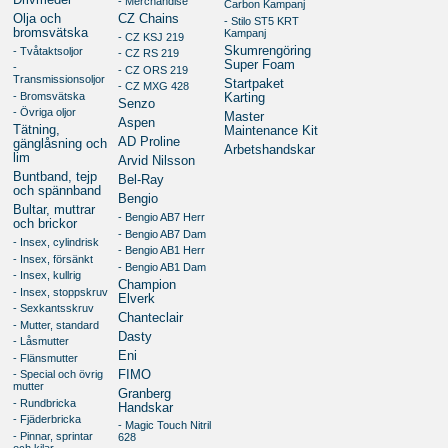
Drivmedel
- Merchandise
Carbon Kampanj
Olja och
CZ Chains
- Stilo ST5 KRT
bromsvätska
Kampanj
- CZ KSJ 219
Skumrengöring
- Tvåtaktsoljor
- CZ RS 219
Super Foam
-
- CZ ORS 219
Transmissionsoljor
Startpaket
- CZ MXG 428
- Bromsvätska
Karting
Senzo
- Övriga oljor
Master
Aspen
Tätning,
Maintenance Kit
AD Proline
gänglåsning och
Arbetshandskar
lim
Arvid Nilsson
Buntband, tejp
Bel-Ray
och spännband
Bengio
Bultar, muttrar
- Bengio AB7 Herr
och brickor
- Bengio AB7 Dam
- Insex, cylindrisk
- Bengio AB1 Herr
- Insex, försänkt
- Bengio AB1 Dam
- Insex, kullrig
Champion
- Insex, stoppskruv
Elverk
- Sexkantsskruv
Chanteclair
- Mutter, standard
Dasty
- Låsmutter
Eni
- Flänsmutter
FIMO
- Special och övrig
mutter
Granberg
- Rundbricka
Handskar
- Fjäderbricka
- Magic Touch Nitril
- Pinnar, sprintar
628
och kilar