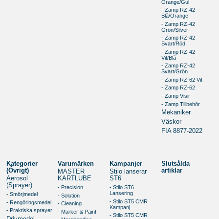
Orange/Gul
- Zamp RZ-42
Blå/Orange
- Zamp RZ-42
Grön/Silver
- Zamp RZ-42
Svart/Röd
- Zamp RZ-42
Vit/Blå
- Zamp RZ-42
Svart/Grön
- Zamp RZ-62 Vit
- Zamp RZ-62
- Zamp Visir
- Zamp Tillbehör
Mekaniker
Väskor
FIA 8877-2022
Kategorier
Varumärken
Kampanjer
Slutsålda
(Övrigt)
artiklar
MASTER
Stilo lanserar
Aerosol
KARTLUBE
ST6
(Sprayer)
- Precision
- Stilo ST6
Lansering
- Smörjmedel
- Solution
- Stilo ST5 CMR
- Rengöringsmedel
- Cleaning
Kampanj
- Praktiska sprayer
- Marker & Paint
- Stilo ST5 CMR