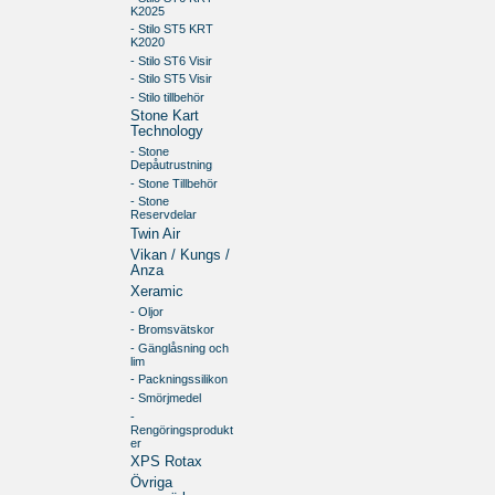
K2025
- Stilo ST5 KRT
K2020
- Stilo ST6 Visir
- Stilo ST5 Visir
- Stilo tillbehör
Stone Kart
Technology
- Stone
Depåutrustning
- Stone Tillbehör
- Stone
Reservdelar
Twin Air
Vikan / Kungs /
Anza
Xeramic
- Oljor
- Bromsvätskor
- Gänglåsning och
lim
- Packningssilikon
- Smörjmedel
-
Rengöringsprodukt
er
XPS Rotax
Övriga