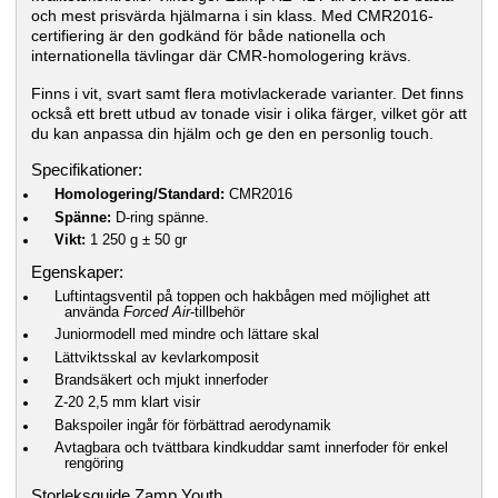
och mest prisvärda hjälmarna i sin klass. Med CMR2016-
certifiering är den godkänd för både nationella och
internationella tävlingar där CMR-homologering krävs.
Finns i vit, svart samt flera motivlackerade varianter. Det finns
också ett brett utbud av tonade visir i olika färger, vilket gör att
du kan anpassa din hjälm och ge den en personlig touch.
Specifikationer:
Homologering/Standard:
CMR2016
Spänne:
D-ring spänne.
Vikt:
1 250 g ± 50 gr
Egenskaper:
Luftintagsventil på toppen och hakbågen med möjlighet att
använda
Forced Air
-tillbehör
Juniormodell med mindre och lättare skal
Lättviktsskal av kevlarkomposit
Brandsäkert och mjukt innerfoder
Z-20 2,5 mm klart visir
Bakspoiler ingår för förbättrad aerodynamik
Avtagbara och tvättbara kindkuddar samt innerfoder för enkel
rengöring
Storleksguide Zamp Youth