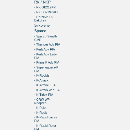
RK / NKP
- RK GB219KR
- RK BB219KRO
- RK/NKP T6
Bakdrev
Silkolene
Sparco
- Sparco Stealth
CMR
- Thunder Adv FIA
- Kerb Adv FIA
- Kerb Adv Lady
FIA
- Prime K Adv FIA
- Superleggera-K
FIA
- K-Rookie
- K-Attack
- K-Arrow+ FIA
- K-Arrow WP FIA
- K-Tide+ FIA
- CRW WP
Neopren
- K-Pole
- K-Rock
- K-Rapid Laces
FIA
- K-Rapid Rotor
FIA