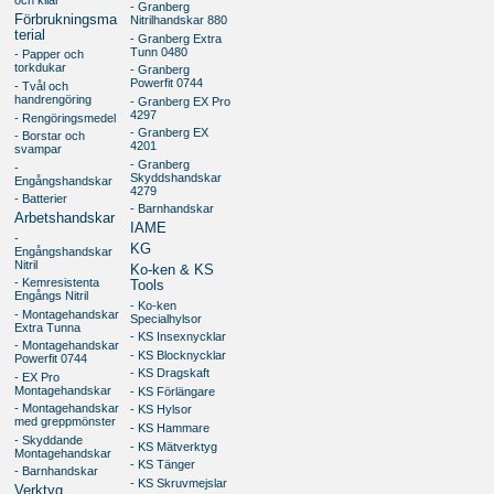
- Granberg
Förbrukningsma
Nitrilhandskar 880
terial
- Granberg Extra
Tunn 0480
- Papper och
torkdukar
- Granberg
Powerfit 0744
- Tvål och
handrengöring
- Granberg EX Pro
4297
- Rengöringsmedel
- Granberg EX
- Borstar och
4201
svampar
- Granberg
-
Skyddshandskar
Engångshandskar
4279
- Batterier
- Barnhandskar
Arbetshandskar
IAME
-
KG
Engångshandskar
Nitril
Ko-ken & KS
- Kemresistenta
Tools
Engångs Nitril
- Ko-ken
- Montagehandskar
Specialhylsor
Extra Tunna
- KS Insexnycklar
- Montagehandskar
- KS Blocknycklar
Powerfit 0744
- KS Dragskaft
- EX Pro
Montagehandskar
- KS Förlängare
- Montagehandskar
- KS Hylsor
med greppmönster
- KS Hammare
- Skyddande
- KS Mätverktyg
Montagehandskar
- KS Tänger
- Barnhandskar
- KS Skruvmejslar
Verktyg