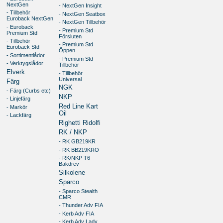
NextGen
- NextGen Insight
- Tillbehör
- NextGen Seatbox
Euroback NextGen
- NextGen Tillbehör
- Euroback
- Premium Std
Premium Std
Försluten
- Tillbehör
- Premium Std
Euroback Std
Öppen
- Sortimentlådor
- Premium Std
- Verktygslådor
Tillbehör
Elverk
- Tillbehör
Universal
Färg
NGK
- Färg (Curbs etc)
NKP
- Linjefärg
Red Line Kart
- Markör
Oil
- Lackfärg
Righetti Ridolfi
RK / NKP
- RK GB219KR
- RK BB219KRO
- RK/NKP T6
Bakdrev
Silkolene
Sparco
- Sparco Stealth
CMR
- Thunder Adv FIA
- Kerb Adv FIA
- Kerb Adv Lady