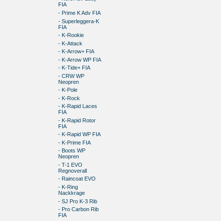
FIA
- Prime K Adv FIA
- Superleggera-K
FIA
- K-Rookie
- K-Attack
- K-Arrow+ FIA
- K-Arrow WP FIA
- K-Tide+ FIA
- CRW WP
Neopren
- K-Pole
- K-Rock
- K-Rapid Laces
FIA
- K-Rapid Rotor
FIA
- K-Rapid WP FIA
- K-Prime FIA
- Boots WP
Neopren
- T-1 EVO
Regnoverall
- Raincoat EVO
- K-Ring
Nackkrage
- SJ Pro K-3 Rib
- Pro Carbon Rib
FIA