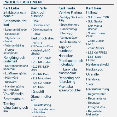
PRODUKTSORTIMENT
Kart Lube
Kart Parts
Kart Tools
Kart Gear
2-taktsolja och
Däck och
Verktyg Karting
Hjälmar
bensin
tillbehör
- Verktyg Däck och
- Stilo Junior CMR
Fälg
- Däck
Smörjmedel för
- Stilo Senior
kart
- Specialverktyg
- Däckvoucher
- Stilo Visir &
- Handverktyg
Tillbehör
- Lagersmörjmedel
- Däckmontering
- Elverktyg
- Sparco Junior
- Kedjespray
- Fälgar
CMR
- Verktygslådor
- Styrleder och
Kedjor och drev
- Zamp Junior
chassi
Depåutrustning
- NYHET
CMR
- Vajersmörjning
219 Vampire Drev
Tejp och
- Zamp Senior
- Övriga
- Kedjeskydd &
buntband
- LS2 Kid FF812
smörjmedel
tillbehör
Handskar
- LS2 Rapid II
Rengöring och
- 219 CZ Kedjor
FF353
Plastbackar och
underhåll
- 219 RK Kedjor
motorlådor
Revbensskydd
- Kartrengöring och
- 219 RK-NKP
underhåll
Länk alla
Nackskydd
Drev
plastbackar
- Luftfilterrengöring
- 219 RR Drev
Overaller
- Hjälmvård
Rengöring och
- 219 Motordrev
Handskar
förbrukning
- Klädvård
- 428 CZ Kedjor
Skor
- Handrengöring
Praktiska
- 428 Drev
Regnutrustning
och hyggien
sprayprodukter
Tändstift
Växellådsolja
- Regnoveraller
Skruv, mutter
- Regnhandskar
Bromsvätska
etc
- Regnskor
Tätning,
- Stolsinfästning
- Imskydd Visir
gänglåsning och
- Hjul, spindlar, nav
lim
- Regnkläder
och hubbar
Mekaniker
- Bakaxelkil