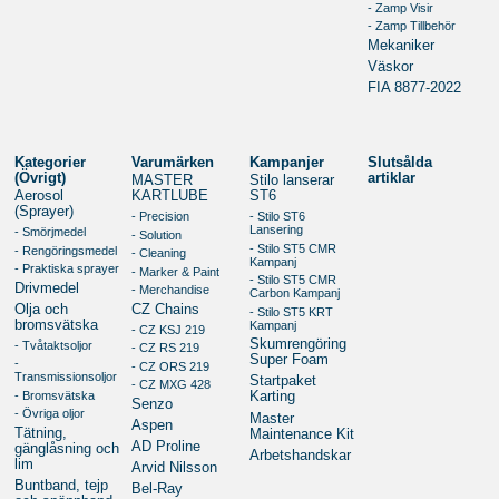
- Zamp Visir
- Zamp Tillbehör
Mekaniker
Väskor
FIA 8877-2022
Kategorier
Varumärken
Kampanjer
Slutsålda
(Övrigt)
artiklar
MASTER
Stilo lanserar
Aerosol
KARTLUBE
ST6
(Sprayer)
- Precision
- Stilo ST6
Lansering
- Smörjmedel
- Solution
- Stilo ST5 CMR
- Rengöringsmedel
- Cleaning
Kampanj
- Praktiska sprayer
- Marker & Paint
- Stilo ST5 CMR
Drivmedel
- Merchandise
Carbon Kampanj
Olja och
CZ Chains
- Stilo ST5 KRT
bromsvätska
Kampanj
- CZ KSJ 219
Skumrengöring
- Tvåtaktsoljor
- CZ RS 219
Super Foam
-
- CZ ORS 219
Transmissionsoljor
Startpaket
- CZ MXG 428
- Bromsvätska
Karting
Senzo
- Övriga oljor
Master
Aspen
Tätning,
Maintenance Kit
AD Proline
gänglåsning och
Arbetshandskar
lim
Arvid Nilsson
Buntband, tejp
Bel-Ray