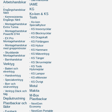
- Barnhandskar
Arbetshandskar
IAME
-
KG
Engångshandskar
Nitril
Ko-ken & KS
- Kemresistenta
Tools
Engångs Nitril
- Ko-ken
- Montagehandskar
Specialhylsor
Extra Tunna
- KS Insexnycklar
- Montagehandskar
- KS Blocknycklar
Powerfit 0744
- KS Dragskaft
- EX Pro
Montagehandskar
- KS Förlängare
- Montagehandskar
- KS Hylsor
med greppmönster
- KS Hammare
- Skyddande
- KS Mätverktyg
Montagehandskar
- KS Tänger
- Barnhandskar
- KS Skruvmejslar
Verktyg
- KS Tools
- Batteri och
Hylsmejslar
elverktyg
- KS Lampor
- Handverktyg
- KS eMonster
- Specialverktyg
- KS Övrigt
- Borr och
Motul
skärverktyg
Makita
- Verktyg Däck och
fälg
M-Box
Depåutrustning
Plastbackar
Plastbackar och
- NextGen
lådor
Economy
- NextGen Portable
- Euroback