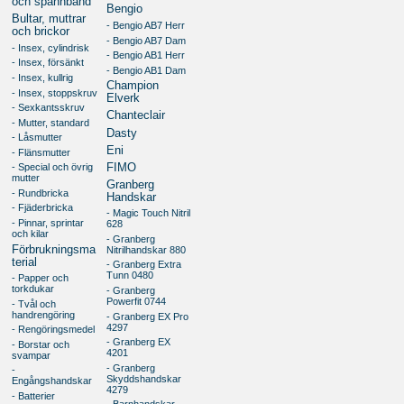
och spännband
Bengio
Bultar, muttrar
- Bengio AB7 Herr
och brickor
- Bengio AB7 Dam
- Insex, cylindrisk
- Bengio AB1 Herr
- Insex, försänkt
- Bengio AB1 Dam
- Insex, kullrig
Champion
- Insex, stoppskruv
Elverk
- Sexkantsskruv
Chanteclair
- Mutter, standard
Dasty
- Låsmutter
Eni
- Flänsmutter
FIMO
- Special och övrig
mutter
Granberg
- Rundbricka
Handskar
- Fjäderbricka
- Magic Touch Nitril
- Pinnar, sprintar
628
och kilar
- Granberg
Förbrukningsma
Nitrilhandskar 880
terial
- Granberg Extra
Tunn 0480
- Papper och
torkdukar
- Granberg
Powerfit 0744
- Tvål och
handrengöring
- Granberg EX Pro
4297
- Rengöringsmedel
- Granberg EX
- Borstar och
4201
svampar
- Granberg
-
Skyddshandskar
Engångshandskar
4279
- Batterier