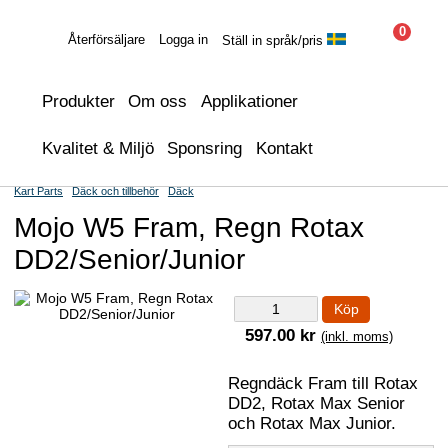
0
Återförsäljare
Logga in
Ställ in språk/pris
Produkter
Om oss
Applikationer
Kvalitet & Miljö
Sponsring
Kontakt
Kart Parts
Däck och tillbehör
Däck
Mojo W5 Fram, Regn Rotax
DD2/Senior/Junior
Köp
597.00 kr
(inkl. moms)
Regndäck Fram till Rotax
DD2, Rotax Max Senior
och Rotax Max Junior.