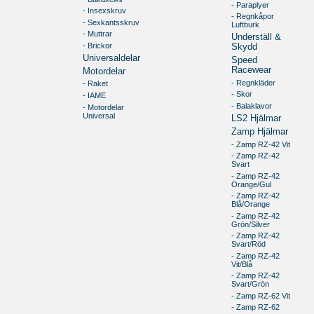
- Paraplyer
- Insexskruv
- Regnkåpor
- Sexkantsskruv
Luftburk
- Muttrar
Underställ &
- Brickor
Skydd
Universaldelar
Speed
Racewear
Motordelar
- Regnkläder
- Raket
- Skor
- IAME
- Balaklavor
- Motordelar
Universal
LS2 Hjälmar
Zamp Hjälmar
- Zamp RZ-42 Vit
- Zamp RZ-42
Svart
- Zamp RZ-42
Orange/Gul
- Zamp RZ-42
Blå/Orange
- Zamp RZ-42
Grön/Silver
- Zamp RZ-42
Svart/Röd
- Zamp RZ-42
Vit/Blå
- Zamp RZ-42
Svart/Grön
- Zamp RZ-62 Vit
- Zamp RZ-62