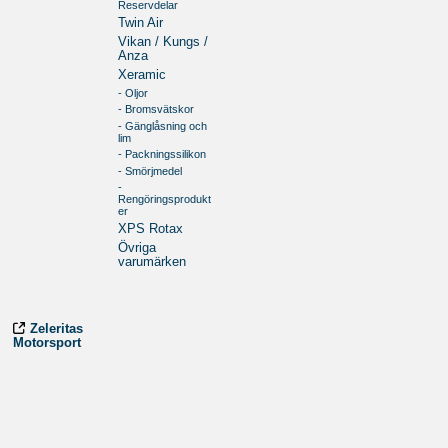
Reservdelar
Twin Air
Vikan / Kungs /
Anza
Xeramic
- Oljor
- Bromsvätskor
- Gänglåsning och
lim
- Packningssilikon
- Smörjmedel
-
Rengöringsprodukt
er
XPS Rotax
Övriga
varumärken
Zeleritas
Motorsport