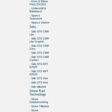
- Knee & Elbow
Pads EN1621
- Underställ &
Balaklavor
- Sparco
Teamwork
- Sparco Väskor
Stilo
- Stilo ST6 CMR
Lite
- Stilo ST6 CMR
Lite Graphic
- Stilo ST6 CMR
Zero
- Stilo ST5 CMR
- Stilo ST5 CMR
Carbon
- Stilo ST6 KRT
K2025
- Stilo ST5 KRT
K2020
- Stilo ST6 Visir
- Stilo ST5 Visir
- Stilo tillbehör
Stone Kart
Technology
- Stone
Depåutrustning
- Stone Tillbehör
- Stone