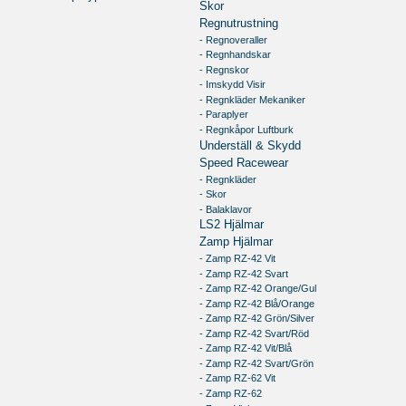
Skor
Regnutrustning
- Regnoveraller
- Regnhandskar
- Regnskor
- Imskydd Visir
- Regnkläder Mekaniker
- Paraplyer
- Regnkåpor Luftburk
Underställ & Skydd
Speed Racewear
- Regnkläder
- Skor
- Balaklavor
LS2 Hjälmar
Zamp Hjälmar
- Zamp RZ-42 Vit
- Zamp RZ-42 Svart
- Zamp RZ-42 Orange/Gul
- Zamp RZ-42 Blå/Orange
- Zamp RZ-42 Grön/Silver
- Zamp RZ-42 Svart/Röd
- Zamp RZ-42 Vit/Blå
- Zamp RZ-42 Svart/Grön
- Zamp RZ-62 Vit
- Zamp RZ-62