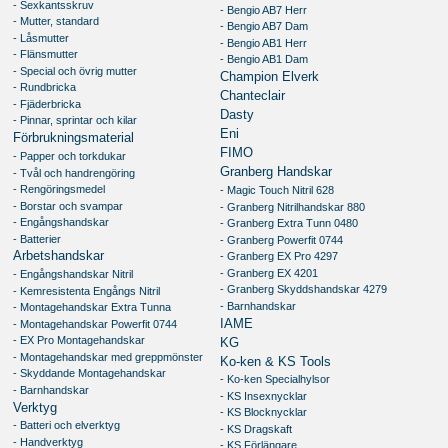
- Sexkantsskruv
- Bengio AB7 Herr
- Mutter, standard
- Bengio AB7 Dam
- Låsmutter
- Bengio AB1 Herr
- Flänsmutter
- Bengio AB1 Dam
- Special och övrig mutter
Champion Elverk
- Rundbricka
Chanteclair
- Fjäderbricka
Dasty
- Pinnar, sprintar och kilar
Eni
Förbrukningsmaterial
FIMO
- Papper och torkdukar
Granberg Handskar
- Tvål och handrengöring
- Rengöringsmedel
- Magic Touch Nitril 628
- Borstar och svampar
- Granberg Nitrilhandskar 880
- Engångshandskar
- Granberg Extra Tunn 0480
- Batterier
- Granberg Powerfit 0744
Arbetshandskar
- Granberg EX Pro 4297
- Granberg EX 4201
- Engångshandskar Nitril
- Granberg Skyddshandskar 4279
- Kemresistenta Engångs Nitril
- Barnhandskar
- Montagehandskar Extra Tunna
IAME
- Montagehandskar Powerfit 0744
- EX Pro Montagehandskar
KG
- Montagehandskar med greppmönster
Ko-ken & KS Tools
- Skyddande Montagehandskar
- Ko-ken Specialhylsor
- Barnhandskar
- KS Insexnycklar
Verktyg
- KS Blocknycklar
- Batteri och elverktyg
- KS Dragskaft
- Handverktyg
- KS Förlängare