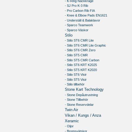
- K-Ring Nackkrage
- SJ Pro K-3 Rib
- Pro Carbon Rib FIA
- Knee & Elbow Pads EN1621
- Underställ & Balaklavor
- Sparco Teamwork
- Sparco Väskor
Stilo
- Stilo ST6 CMR Lite
- Stilo ST6 CMR Lite Graphic
- Stilo ST6 CMR Zero
- Stilo ST5 CMR
- Stilo ST5 CMR Carbon
- Stilo ST6 KRT K2025
- Stilo ST5 KRT K2020
- Stilo ST6 Visir
- Stilo ST5 Visir
- Stilo tillbehör
Stone Kart Technology
- Stone Depåutrustning
- Stone Tillbehör
- Stone Reservdelar
Twin Air
Vikan / Kungs / Anza
Xeramic
- Oljor
- Bromsvätskor