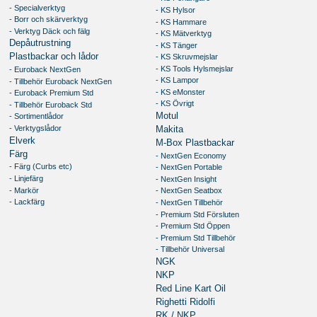
- Specialverktyg
- KS Hylsor
- Borr och skärverktyg
- KS Hammare
- Verktyg Däck och fälg
- KS Mätverktyg
Depåutrustning
- KS Tänger
Plastbackar och lådor
- KS Skruvmejslar
- KS Tools Hylsmejslar
- Euroback NextGen
- KS Lampor
- Tillbehör Euroback NextGen
- KS eMonster
- Euroback Premium Std
- KS Övrigt
- Tillbehör Euroback Std
Motul
- Sortimentlådor
- Verktygslådor
Makita
Elverk
M-Box Plastbackar
Färg
- NextGen Economy
- Färg (Curbs etc)
- NextGen Portable
- Linjefärg
- NextGen Insight
- Markör
- NextGen Seatbox
- Lackfärg
- NextGen Tillbehör
- Premium Std Försluten
- Premium Std Öppen
- Premium Std Tillbehör
- Tillbehör Universal
NGK
NKP
Red Line Kart Oil
Righetti Ridolfi
RK / NKP