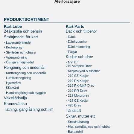
Återförsäljare
PRODUKTSORTIMENT
Kart Lube
Kart Parts
2-taktsolja och bensin
Däck och tillbehör
- Däck
Smörjmedel för kart
- Däckvoucher
- Lagersmörjmedel
- Däckmontering
- Kedjespray
- Fälgar
- Styrleder och chassi
Kedjor och drev
- Vajersmörjning
- Övriga smörjmedel
- NYHET
219 Vampire Drev
Rengöring och underhåll
- Kedjeskydd & tillbehör
- Kartrengöring och underhåll
- 219 CZ Kedjor
- Luftfilterrengöring
- 219 RK Kedjor
- Hjälmvård
- 219 RK-NKP Drev
- Klädvård
- 219 RR Drev
- Handrengöring och hyggien
- 219 Motordrev
Växellådsolja
- 428 CZ Kedjor
Bromsvätska
- 428 Drev
Tätning, gänglåsning och lim
Tändstift
Skruv, mutter etc
- Stolsinfästning
- Hjul, spindlar, nav och hubbar
- Bakaxelkil