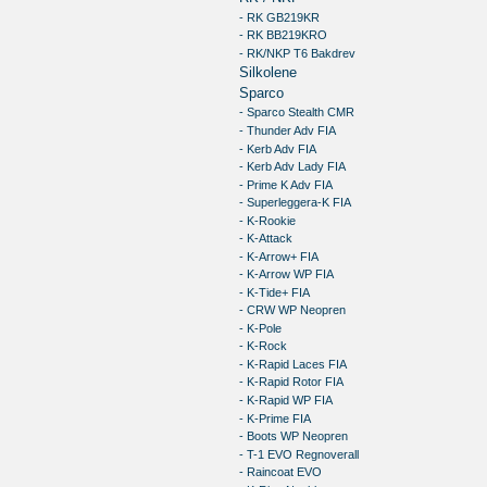
- RK GB219KR
- RK BB219KRO
- RK/NKP T6 Bakdrev
Silkolene
Sparco
- Sparco Stealth CMR
- Thunder Adv FIA
- Kerb Adv FIA
- Kerb Adv Lady FIA
- Prime K Adv FIA
- Superleggera-K FIA
- K-Rookie
- K-Attack
- K-Arrow+ FIA
- K-Arrow WP FIA
- K-Tide+ FIA
- CRW WP Neopren
- K-Pole
- K-Rock
- K-Rapid Laces FIA
- K-Rapid Rotor FIA
- K-Rapid WP FIA
- K-Prime FIA
- Boots WP Neopren
- T-1 EVO Regnoverall
- Raincoat EVO