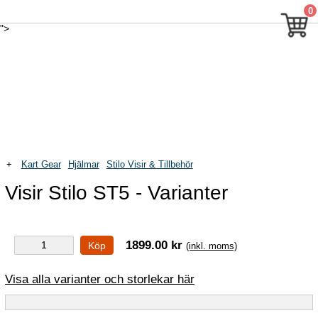
Visa alla varianter och storlekar här
0
">
Visa alla varianter och storlekar här
">
+
Kart Gear
Hjälmar
Stilo Visir & Tillbehör
Visir Stilo ST5 - Varianter
1899.00 kr
Köp
(inkl. moms)
Visa alla varianter och storlekar här