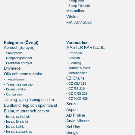
- Zamp Visir
- Zamp Tillbehör
Mekaniker
Väskor
FIA 8877-2022
Kategorier (Övrigt)
Varumärken
Aerosol (Sprayer)
MASTER KARTLUBE
- Smörjmedel
- Precision
- Rengöringsmedel
- Solution
- Praktiska sprayer
- Cleaning
- Marker & Paint
Drivmedel
- Merchandise
Olja och bromsvätska
CZ Chains
- Tvåtaktsoljor
- CZ KSJ 219
- Transmissionsoljor
- CZ RS 219
- Bromsvätska
- CZ ORS 219
- Övriga oljor
- CZ MXG 428
Tätning, gänglåsning och lim
Senzo
Buntband, tejp och spännband
Aspen
Bultar, muttrar och brickor
AD Proline
- Insex, cylindrisk
Arvid Nilsson
- Insex, försänkt
- Insex, kullrig
Bel-Ray
- Insex, stoppskruv
Bengio