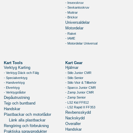
- Insexskruv
- Sexkantsskruv
- Muttrar
- Brickor
Universaldelar
Motordelar
- Raket
- IAME
- Motordelar Universal
Kart Tools
Kart Gear
Verktyg Karting
Hjälmar
- Verktyg Däck och Fälg
- Stilo Junior CMR
- Specialverktyg
- Stilo Senior
- Handverktyg
- Stilo Visir & Tillbehör
- Elverktyg
- Sparco Junior CMR
- Verktygslådor
- Zamp Junior CMR
- Zamp Senior
Depåutrustning
- LS2 Kid FF812
Tejp och buntband
- LS2 Rapid II FF353
Handskar
Revbensskydd
Plastbackar och motorlådor
Nackskydd
Länk alla plastbackar
Overaller
Rengöring och förbrukning
Handskar
Praktiska sprayprodukter