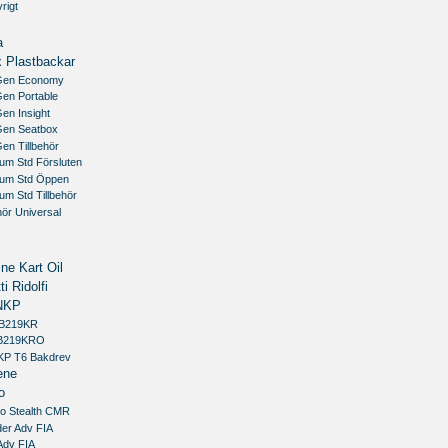
rigt
a
 Plastbackar
Gen Economy
Gen Portable
en Insight
Gen Seatbox
en Tillbehör
um Std Försluten
ium Std Öppen
um Std Tillbehör
ehör Universal
ne Kart Oil
ti Ridolfi
NKP
GB219KR
BB219KRO
KP T6 Bakdrev
ene
o
co Stealth CMR
der Adv FIA
Adv FIA