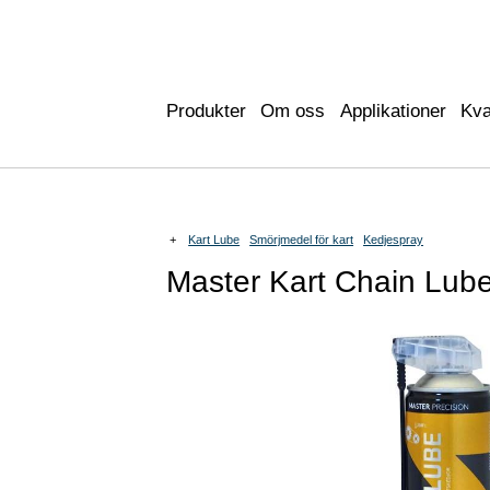
Produkter
Om oss
Applikationer
Kva
+
Kart Lube
Smörjmedel för kart
Kedjespray
Master Kart Chain Lub