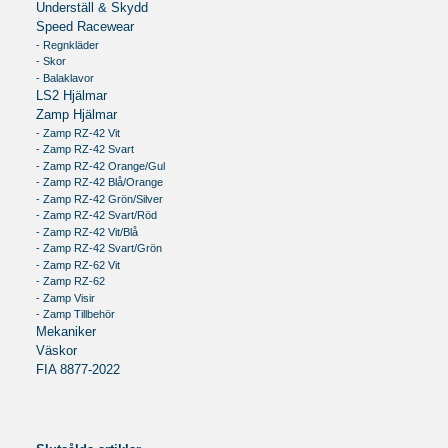
Underställ & Skydd
Speed Racewear
- Regnkläder
- Skor
- Balaklavor
LS2 Hjälmar
Zamp Hjälmar
- Zamp RZ-42 Vit
- Zamp RZ-42 Svart
- Zamp RZ-42 Orange/Gul
- Zamp RZ-42 Blå/Orange
- Zamp RZ-42 Grön/Silver
- Zamp RZ-42 Svart/Röd
- Zamp RZ-42 Vit/Blå
- Zamp RZ-42 Svart/Grön
- Zamp RZ-62 Vit
- Zamp RZ-62
- Zamp Visir
- Zamp Tillbehör
Mekaniker
Väskor
FIA 8877-2022