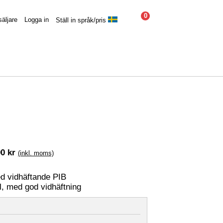
0
säljare
Logga in
Ställ in språk/pris
0 kr
(inkl. moms)
d vidhäftande PIB
l, med god vidhäftning