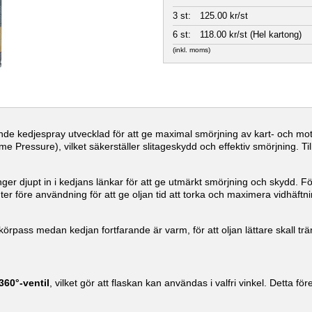
3 st:
125.00 kr/st
6 st:
118.00 kr/st (Hel kartong)
(inkl. moms)
de kedjespray utvecklad för att ge maximal smörjning av kart- och mot
e Pressure), vilket säkerställer slitageskydd och effektiv smörjning. T
ränger djupt in i kedjans länkar för att ge utmärkt smörjning och skydd
er före användning för att ge oljan tid att torka och maximera vidhäftni
örpass medan kedjan fortfarande är varm, för att oljan lättare skall trä
360°-ventil
, vilket gör att flaskan kan användas i valfri vinkel. Detta för