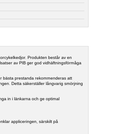
orcykelkedjor. Produkten består av en
illsatser av PIB ger god vidhäftningsförmåga
. För bästa prestanda rekommenderas att
ngen. Detta säkerställer långvarig smörjning
nga in i länkarna och ge optimal
enklar appliceringen, särskilt på