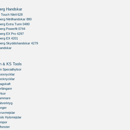
erg Handskar
 Touch Nitril 628
erg Nitrilhandskar 880
berg Extra Tunn 0480
erg Powerfit 0744
berg EX Pro 4297
berg EX 4201
berg Skyddshandskar 4279
handskar
n & KS Tools
n Specialhylsor
sexnycklar
ocknycklar
agskaft
rlängare
lsor
ammare
ätverktyg
änger
kruvmejslar
ols Hylsmejslar
ampor
Monster