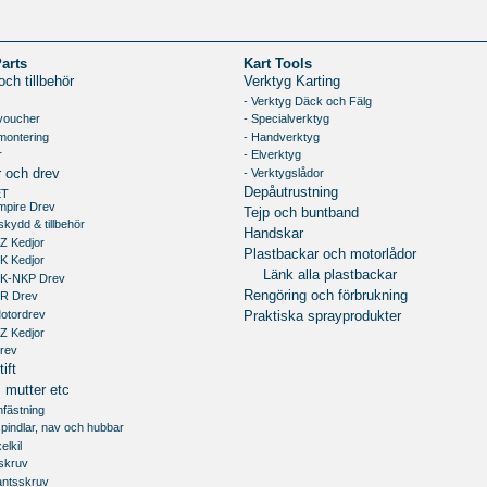
Parts
Kart Tools
ch tillbehör
Verktyg Karting
- Verktyg Däck och Fälg
voucher
- Specialverktyg
montering
- Handverktyg
r
- Elverktyg
- Verktygslådor
r och drev
Depåutrustning
ET
mpire Drev
Tejp och buntband
skydd & tillbehör
Handskar
Z Kedjor
Plastbackar och motorlådor
K Kedjor
Länk alla plastbackar
RK-NKP Drev
Rengöring och förbrukning
RR Drev
Motordrev
Praktiska sprayprodukter
Z Kedjor
Drev
ift
 mutter etc
infästning
 spindlar, nav och hubbar
elkil
xskruv
antsskruv