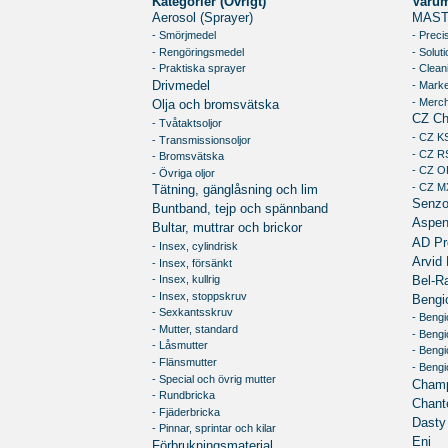
Kategorier (Övrigt)
Varu
Aerosol (Sprayer)
MAST
- Smörjmedel
- Preci
- Rengöringsmedel
- Soluti
- Praktiska sprayer
- Clean
- Marke
Drivmedel
- Merc
Olja och bromsvätska
CZ Ch
- Tvåtaktsoljor
- CZ K
- Transmissionsoljor
- CZ R
- Bromsvätska
- CZ O
- Övriga oljor
- CZ M
Tätning, gänglåsning och lim
Senz
Buntband, tejp och spännband
Aspe
Bultar, muttrar och brickor
AD Pr
- Insex, cylindrisk
Arvid 
- Insex, försänkt
- Insex, kullrig
Bel-R
- Insex, stoppskruv
Bengi
- Sexkantsskruv
- Bengi
- Mutter, standard
- Beng
- Låsmutter
- Bengi
- Flänsmutter
- Beng
- Special och övrig mutter
Champ
- Rundbricka
Chante
- Fjäderbricka
Dasty
- Pinnar, sprintar och kilar
Eni
Förbrukningsmaterial