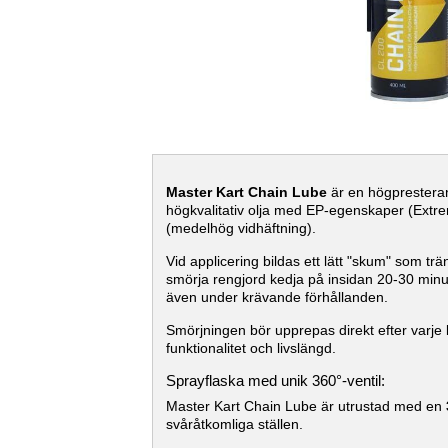
Master Kart Chain Lube
är en högpresteran
högkvalitativ olja med EP-egenskaper (Extrem
(medelhög vidhäftning).
Vid applicering bildas ett lätt "skum" som t
smörja rengjord kedja på insidan 20-30 minut
även under krävande förhållanden.
Smörjningen bör upprepas direkt efter varje k
funktionalitet och livslängd.
Sprayflaska med unik 360°-ventil:
Master Kart Chain Lube är utrustad med en
svåråtkomliga ställen.