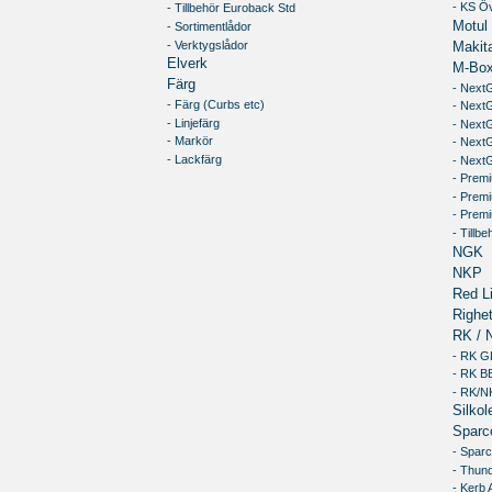
- KS Öv
- Tillbehör Euroback Std
Motul
- Sortimentlådor
- Verktygslådor
Makit
Elverk
M-Box
Färg
- Next
- Färg (Curbs etc)
- Next
- Linjefärg
- NextG
- Markör
- Next
- Lackfärg
- NextG
- Premi
- Prem
- Premi
- Tillb
NGK
NKP
Red Li
Righet
RK / 
- RK 
- RK 
- RK/N
Silkol
Sparc
- Spar
- Thun
- Kerb 