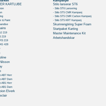
märken
Kampanjer
ER KARTLUBE
Stilo lanserar ST6
sion
- Stilo ST6 Lansering
on
- Stilo ST5 CMR Kampanj
ing
- Stilo ST5 CMR Carbon Kampanj
r & Paint
- Stilo ST5 KRT Kampanj
handise
Skumrengöring Super Foam
ains
Startpaket Karting
SJ 219
Master Maintenance Kit
S 219
Arbetshandskar
RS 219
XG 428
o
n
oline
Nilsson
ay
o
o AB7 Herr
io AB7 Dam
o AB1 Herr
io AB1 Dam
ion Elverk
clair