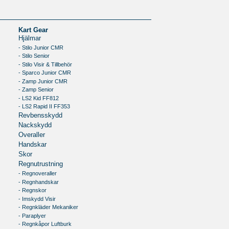
Kart Gear
Hjälmar
- Stilo Junior CMR
- Stilo Senior
- Stilo Visir & Tillbehör
- Sparco Junior CMR
- Zamp Junior CMR
- Zamp Senior
- LS2 Kid FF812
- LS2 Rapid II FF353
Revbensskydd
Nackskydd
Overaller
Handskar
Skor
Regnutrustning
- Regnoveraller
- Regnhandskar
- Regnskor
- Imskydd Visir
- Regnkläder Mekaniker
- Paraplyer
- Regnkåpor Luftburk