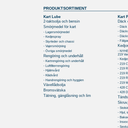
PRODUKTSORTIMENT
Kart Lube
Kart 
2-taktsolja och bensin
Däck o
- Däck
Smörjmedel för kart
- Däck
- Lagersmörjmedel
- Däck
- Kedjespray
- Fälga
- Styrleder och chassi
Kedjo
- Vajersmörjning
- Övriga smörjmedel
- NYH
219 Va
Rengöring och underhåll
- Kedje
- Kartrengöring och underhåll
- 219 C
- Luftfilterrengöring
- 219 R
- Hjälmvård
- 219 
- Klädvård
- 219 
- Handrengöring och hyggien
- 219 
Växellådsolja
- 428 C
Bromsvätska
- 428 
Tätning, gänglåsning och lim
Tändst
Skruv,
- Stols
- Hjul,
- Bakax
- Inse
- Sexk