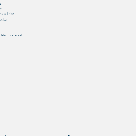
ar
or
saldelar
delar
delar Universal