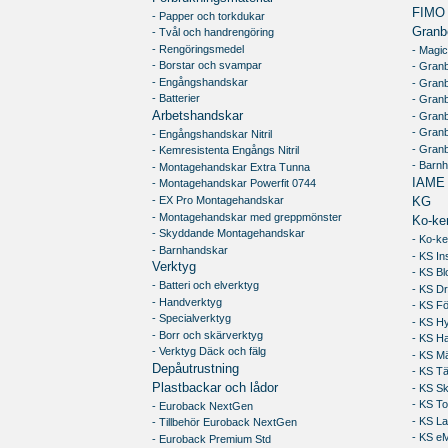
FIMO
- Papper och torkdukar
Granb
- Tvål och handrengöring
- Rengöringsmedel
- Magic
- Borstar och svampar
- Granb
- Engångshandskar
- Gran
- Batterier
- Granb
Arbetshandskar
- Gran
- Gran
- Engångshandskar Nitril
- Gran
- Kemresistenta Engångs Nitril
- Barn
- Montagehandskar Extra Tunna
IAME
- Montagehandskar Powerfit 0744
- EX Pro Montagehandskar
KG
- Montagehandskar med greppmönster
Ko-ke
- Skyddande Montagehandskar
- Ko-ke
- Barnhandskar
- KS In
Verktyg
- KS Bl
- Batteri och elverktyg
- KS Dr
- Handverktyg
- KS Fö
- Specialverktyg
- KS Hy
- Borr och skärverktyg
- KS H
- Verktyg Däck och fälg
- KS M
Depåutrustning
- KS T
Plastbackar och lådor
- KS S
- KS To
- Euroback NextGen
- KS L
- Tillbehör Euroback NextGen
- KS e
- Euroback Premium Std