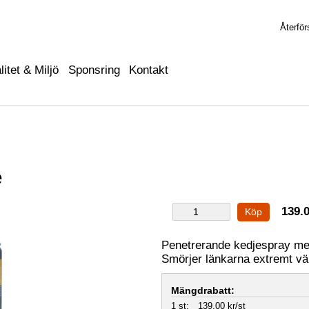
Återför
litet & Miljö
Sponsring
Kontakt
e
139.0
Köp
Penetrerande kedjespray me
Smörjer länkarna extremt vä
Mängdrabatt:
1 st:
139.00 kr/st