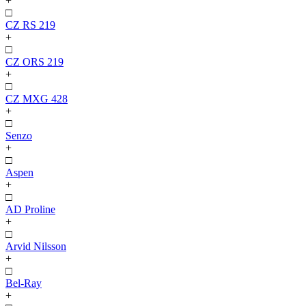
+
□
CZ RS 219
+
□
CZ ORS 219
+
□
CZ MXG 428
+
□
Senzo
+
□
Aspen
+
□
AD Proline
+
□
Arvid Nilsson
+
□
Bel-Ray
+