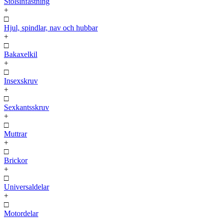
Stolsinfästning
+
□
Hjul, spindlar, nav och hubbar
+
□
Bakaxelkil
+
□
Insexskruv
+
□
Sexkantsskruv
+
□
Muttrar
+
□
Brickor
+
□
Universaldelar
+
□
Motordelar