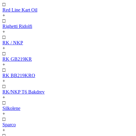
□
Red Line Kart Oil
+
□
Righetti Ridolfi
+
□
RK / NKP
+
□
RK GB219KR
+
□
RK BB219KRO
+
□
RK/NKP T6 Bakdrev
+
□
Silkolene
+
□
Sparco
+
□