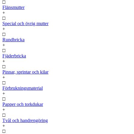
□
Flänsmutter
+
□
Special och övrig mutter
+
□
Rundbricka
+
□
Fjäderbricka
+
□
Pinnar, sprintar och kilar
+
□
Förbrukningsmaterial
+
□
Papper och torkdukar
+
□
Tvål och handrengöring
+
□