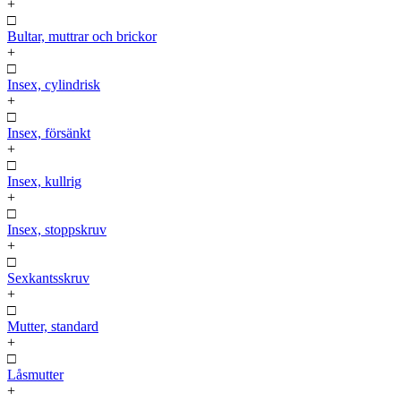
+
□
Bultar, muttrar och brickor
+
□
Insex, cylindrisk
+
□
Insex, försänkt
+
□
Insex, kullrig
+
□
Insex, stoppskruv
+
□
Sexkantsskruv
+
□
Mutter, standard
+
□
Låsmutter
+