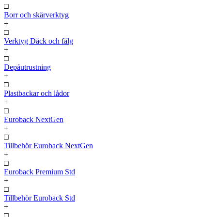
□
Borr och skärverktyg
+
□
Verktyg Däck och fälg
+
□
Depåutrustning
+
□
Plastbackar och lådor
+
□
Euroback NextGen
+
□
Tillbehör Euroback NextGen
+
□
Euroback Premium Std
+
□
Tillbehör Euroback Std
+
□