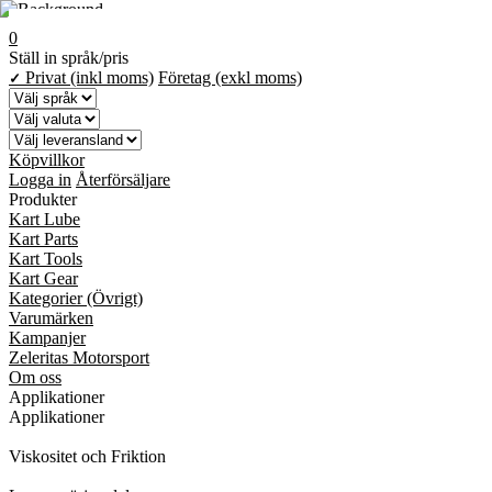
0
Ställ in språk/pris
Privat (inkl moms)
Företag (exkl moms)
✓
Köpvillkor
Logga in
Återförsäljare
Produkter
Kart Lube
Kart Parts
Kart Tools
Kart Gear
Kategorier (Övrigt)
Varumärken
Kampanjer
Zeleritas Motorsport
Om oss
Applikationer
Applikationer
Viskositet och Friktion