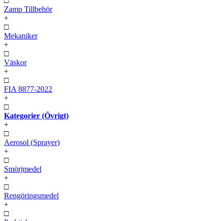
□
Zamp Tillbehör
+
□
Mekaniker
+
□
Väskor
+
□
FIA 8877-2022
+
□
Kategorier (Övrigt)
+
□
Aerosol (Sprayer)
+
□
Smörjmedel
+
□
Rengöringsmedel
+
□