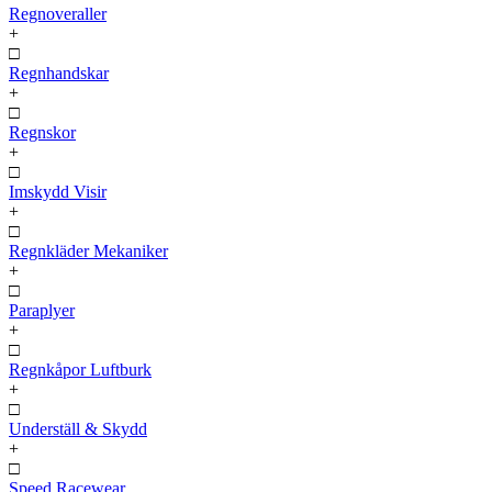
Regnoveraller
+
□
Regnhandskar
+
□
Regnskor
+
□
Imskydd Visir
+
□
Regnkläder Mekaniker
+
□
Paraplyer
+
□
Regnkåpor Luftburk
+
□
Underställ & Skydd
+
□
Speed Racewear