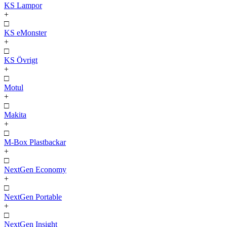
KS Lampor
+
□
KS eMonster
+
□
KS Övrigt
+
□
Motul
+
□
Makita
+
□
M-Box Plastbackar
+
□
NextGen Economy
+
□
NextGen Portable
+
□
NextGen Insight