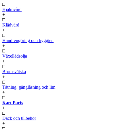
□
Hjälmvård
+
□
Klädvård
+
□
Handrengöring och hyggien
+
□
Växellådsolja
+
□
Bromsvätska
+
□
Tätning, gänglåsning och lim
+
□
Kart Parts
+
□
Däck och tillbehör
+
□