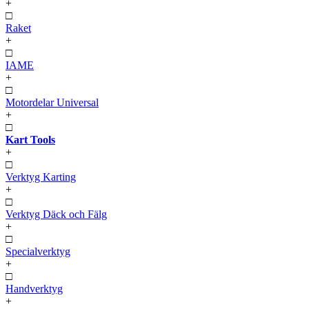
+
□
Raket
+
□
IAME
+
□
Motordelar Universal
+
□
Kart Tools
+
□
Verktyg Karting
+
□
Verktyg Däck och Fälg
+
□
Specialverktyg
+
□
Handverktyg
+