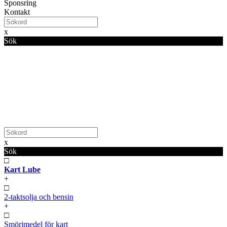
Sponsring
Kontakt
x
Sök
x
Sök
□
Kart Lube
+
□
2-taktsolja och bensin
+
□
Smörjmedel för kart