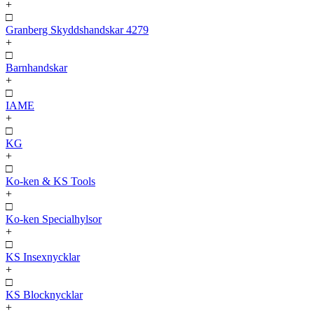
+
□
Granberg Skyddshandskar 4279
+
□
Barnhandskar
+
□
IAME
+
□
KG
+
□
Ko-ken & KS Tools
+
□
Ko-ken Specialhylsor
+
□
KS Insexnycklar
+
□
KS Blocknycklar
+