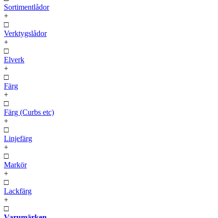
Sortimentlådor
+
□
Verktygslådor
+
□
Elverk
+
□
Färg
+
□
Färg (Curbs etc)
+
□
Linjefärg
+
□
Markör
+
□
Lackfärg
+
□
Varumärken