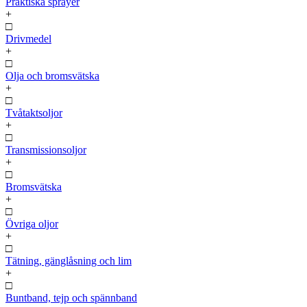
Praktiska sprayer
+
□
Drivmedel
+
□
Olja och bromsvätska
+
□
Tvåtaktsoljor
+
□
Transmissionsoljor
+
□
Bromsvätska
+
□
Övriga oljor
+
□
Tätning, gänglåsning och lim
+
□
Buntband, tejp och spännband