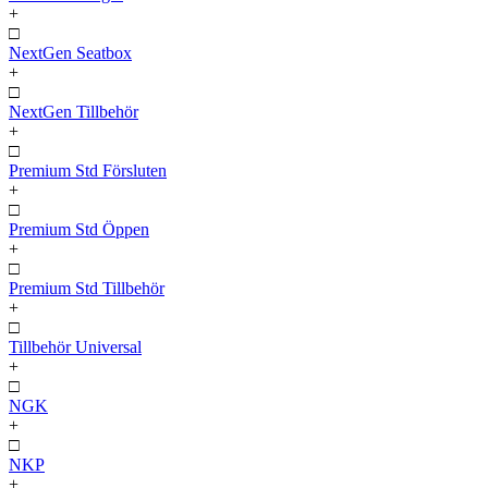
+
□
NextGen Seatbox
+
□
NextGen Tillbehör
+
□
Premium Std Försluten
+
□
Premium Std Öppen
+
□
Premium Std Tillbehör
+
□
Tillbehör Universal
+
□
NGK
+
□
NKP
+