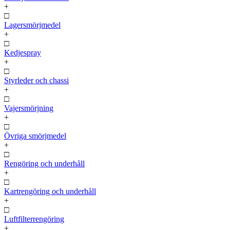
+
□
Lagersmörjmedel
+
□
Kedjespray
+
□
Styrleder och chassi
+
□
Vajersmörjning
+
□
Övriga smörjmedel
+
□
Rengöring och underhåll
+
□
Kartrengöring och underhåll
+
□
Luftfilterrengöring
+