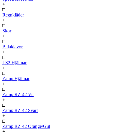
+
□
Regnkläder
+
□
Skor
+
□
Balaklavor
+
□
LS2 Hjälmar
+
□
Zamp Hjälmar
+
□
Zamp RZ-42 Vit
+
□
Zamp RZ-42 Svart
+
□
Zamp RZ-42 Orange/Gul
+