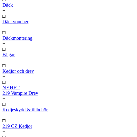
Däck
+
□
Däckvoucher
+
□
Däckmontering
+
□
Fälgar
+
□
Kedjor och drev
+
□
NYHET
219 Vampire Drev
+
□
Kedjeskydd & tillbehör
+
□
219 CZ Kedjor
+