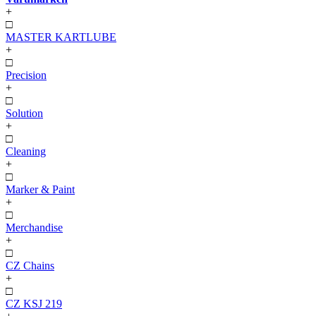
+
□
MASTER KARTLUBE
+
□
Precision
+
□
Solution
+
□
Cleaning
+
□
Marker & Paint
+
□
Merchandise
+
□
CZ Chains
+
□
CZ KSJ 219