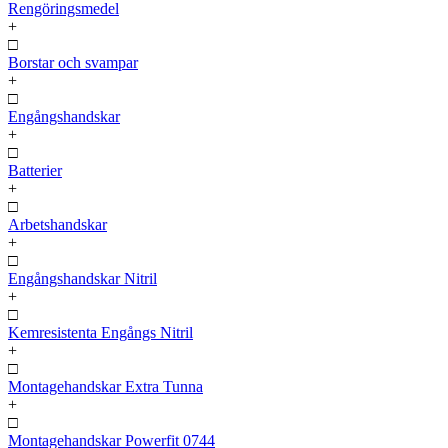
Rengöringsmedel
+
□
Borstar och svampar
+
□
Engångshandskar
+
□
Batterier
+
□
Arbetshandskar
+
□
Engångshandskar Nitril
+
□
Kemresistenta Engångs Nitril
+
□
Montagehandskar Extra Tunna
+
□
Montagehandskar Powerfit 0744