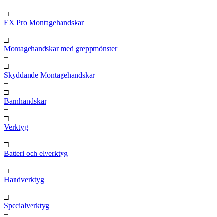
+
□
EX Pro Montagehandskar
+
□
Montagehandskar med greppmönster
+
□
Skyddande Montagehandskar
+
□
Barnhandskar
+
□
Verktyg
+
□
Batteri och elverktyg
+
□
Handverktyg
+
□
Specialverktyg
+