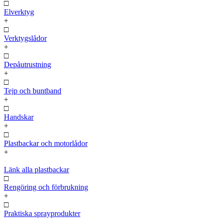
□
Elverktyg
+
□
Verktygslådor
+
□
Depåutrustning
+
□
Tejp och buntband
+
□
Handskar
+
□
Plastbackar och motorlådor
+
Länk alla plastbackar
□
Rengöring och förbrukning
+
□
Praktiska sprayprodukter