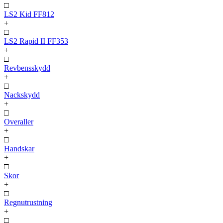
□
LS2 Kid FF812
+
□
LS2 Rapid II FF353
+
□
Revbensskydd
+
□
Nackskydd
+
□
Overaller
+
□
Handskar
+
□
Skor
+
□
Regnutrustning
+
□