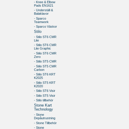
- Knee & Elbow
Pads EN1621
- Underställ &
Balaklavor
- Sparco
Teamwork
- Sparco Väskor
Stilo
- Stilo ST6 CMR
Lite
- Stilo ST6 CMR
Lite Graphic
- Stilo ST6 CMR
Zero
- Stilo ST5 CMR
- Stilo ST5 CMR
Carbon
- Stilo ST6 KRT
K2025
- Stilo ST5 KRT
K2020
- Stilo ST6 Visir
- Stilo ST5 Visir
- Stilo tillbehör
Stone Kart
Technology
- Stone
Depåutrustning
- Stone Tillbehör
- Stone