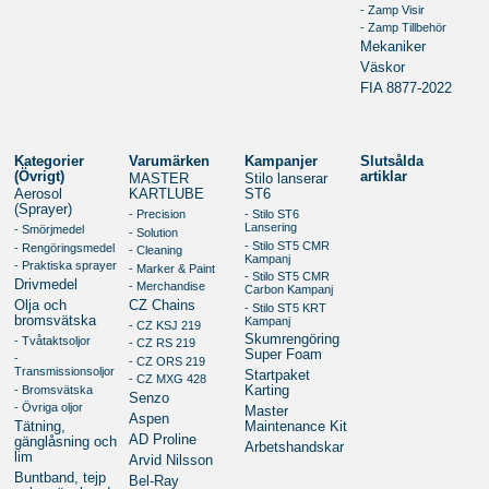
- Zamp Visir
- Zamp Tillbehör
Mekaniker
Väskor
FIA 8877-2022
Kategorier
Varumärken
Kampanjer
Slutsålda
(Övrigt)
artiklar
MASTER
Stilo lanserar
Aerosol
KARTLUBE
ST6
(Sprayer)
- Precision
- Stilo ST6
Lansering
- Smörjmedel
- Solution
- Stilo ST5 CMR
- Rengöringsmedel
- Cleaning
Kampanj
- Praktiska sprayer
- Marker & Paint
- Stilo ST5 CMR
Drivmedel
- Merchandise
Carbon Kampanj
Olja och
CZ Chains
- Stilo ST5 KRT
bromsvätska
Kampanj
- CZ KSJ 219
Skumrengöring
- Tvåtaktsoljor
- CZ RS 219
Super Foam
-
- CZ ORS 219
Transmissionsoljor
Startpaket
- CZ MXG 428
- Bromsvätska
Karting
Senzo
- Övriga oljor
Master
Aspen
Tätning,
Maintenance Kit
AD Proline
gänglåsning och
Arbetshandskar
lim
Arvid Nilsson
Buntband, tejp
Bel-Ray