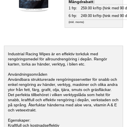
Mängdrabatt:
1 frp:
259.00 kr/frp (hink med 90 d
6 frp:
249.00 kr/frp (hink med 90 d
(inkl. moms)
Industrial Racing Wipes är en effektiv torkduk med
rengöringsmedel för allroundrengöring i depån. Rengör
karten, torka av händer, verktyg, i bilen etc.
Användningsområden
Användbara strukturerade rengöringsservetter för snabb och
enkel rengöring av händer, verktyg, maskiner och olika andra
ytor från fett, färg, grafit, olja, tjära, smuts och gräsfläckar.
Det perfekta tillbehöret i vilken verktygslåda som helst för
snabb, kraftfull och effektiv rengöring i depån, verkstaden och
på språng. Återfuktar händerna med aloe vera, vitamin A & E
och veteextrakt.
Egenskaper:
Kraftfull och kostnadseffektiv