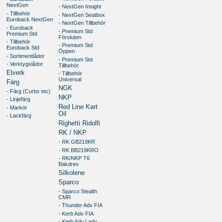
NextGen
- NextGen Insight
- Tillbehör
- NextGen Seatbox
Euroback NextGen
- NextGen Tillbehör
- Euroback
- Premium Std
Premium Std
Försluten
- Tillbehör
- Premium Std
Euroback Std
Öppen
- Sortimentlådor
- Premium Std
- Verktygslådor
Tillbehör
Elverk
- Tillbehör
Universal
Färg
NGK
- Färg (Curbs etc)
NKP
- Linjefärg
Red Line Kart
- Markör
Oil
- Lackfärg
Righetti Ridolfi
RK / NKP
- RK GB219KR
- RK BB219KRO
- RK/NKP T6
Bakdrev
Silkolene
Sparco
- Sparco Stealth
CMR
- Thunder Adv FIA
- Kerb Adv FIA
- Kerb Adv Lady