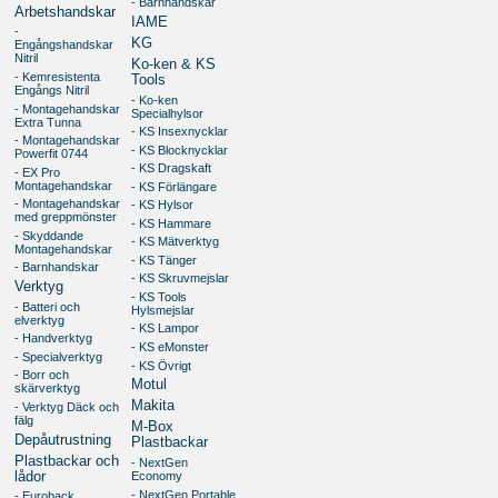
- Barnhandskar
Arbetshandskar
IAME
-
KG
Engångshandskar
Nitril
Ko-ken & KS
- Kemresistenta
Tools
Engångs Nitril
- Ko-ken
- Montagehandskar
Specialhylsor
Extra Tunna
- KS Insexnycklar
- Montagehandskar
- KS Blocknycklar
Powerfit 0744
- KS Dragskaft
- EX Pro
Montagehandskar
- KS Förlängare
- Montagehandskar
- KS Hylsor
med greppmönster
- KS Hammare
- Skyddande
- KS Mätverktyg
Montagehandskar
- KS Tänger
- Barnhandskar
- KS Skruvmejslar
Verktyg
- KS Tools
- Batteri och
Hylsmejslar
elverktyg
- KS Lampor
- Handverktyg
- KS eMonster
- Specialverktyg
- KS Övrigt
- Borr och
Motul
skärverktyg
Makita
- Verktyg Däck och
fälg
M-Box
Depåutrustning
Plastbackar
Plastbackar och
- NextGen
lådor
Economy
- NextGen Portable
- Euroback