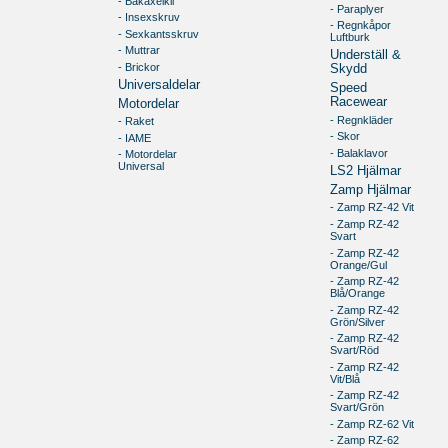
- Bakaxelkil
- Paraplyer
- Insexskruv
- Regnkåpor
- Sexkantsskruv
Luftburk
- Muttrar
Underställ &
- Brickor
Skydd
Universaldelar
Speed
Racewear
Motordelar
- Regnkläder
- Raket
- Skor
- IAME
- Balaklavor
- Motordelar
Universal
LS2 Hjälmar
Zamp Hjälmar
- Zamp RZ-42 Vit
- Zamp RZ-42
Svart
- Zamp RZ-42
Orange/Gul
- Zamp RZ-42
Blå/Orange
- Zamp RZ-42
Grön/Silver
- Zamp RZ-42
Svart/Röd
- Zamp RZ-42
Vit/Blå
- Zamp RZ-42
Svart/Grön
- Zamp RZ-62 Vit
- Zamp RZ-62