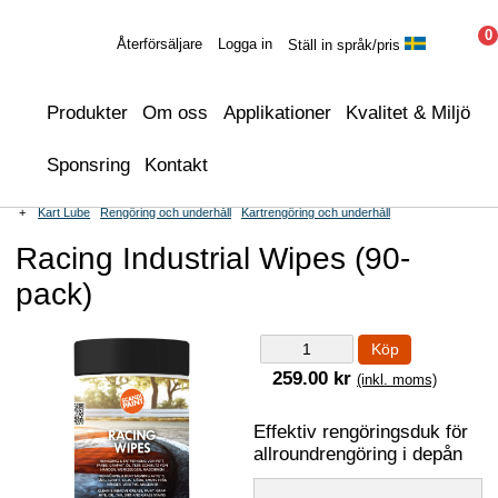
0
Återförsäljare
Logga in
Ställ in språk/pris
Produkter
Om oss
Applikationer
Kvalitet & Miljö
Sponsring
Kontakt
+
Kart Lube
Rengöring och underhåll
Kartrengöring och underhåll
Racing Industrial Wipes (90-
pack)
Köp
259.00 kr
(inkl. moms)
Effektiv rengöringsduk för
allroundrengöring i depån