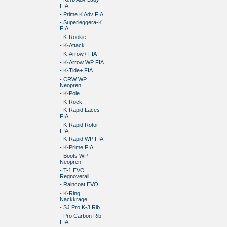
FIA
- Prime K Adv FIA
- Superleggera-K
FIA
- K-Rookie
- K-Attack
- K-Arrow+ FIA
- K-Arrow WP FIA
- K-Tide+ FIA
- CRW WP
Neopren
- K-Pole
- K-Rock
- K-Rapid Laces
FIA
- K-Rapid Rotor
FIA
- K-Rapid WP FIA
- K-Prime FIA
- Boots WP
Neopren
- T-1 EVO
Regnoverall
- Raincoat EVO
- K-Ring
Nackkrage
- SJ Pro K-3 Rib
- Pro Carbon Rib
FIA