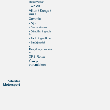
Reservdelar
Twin Air
Vikan / Kungs /
Anza
Xeramic
- Oljor
- Bromsvätskor
- Gänglåsning och
lim
- Packningssilikon
- Smörjmedel
-
Rengöringsprodukt
er
XPS Rotax
Övriga
varumärken
Zeleritas
Motorsport