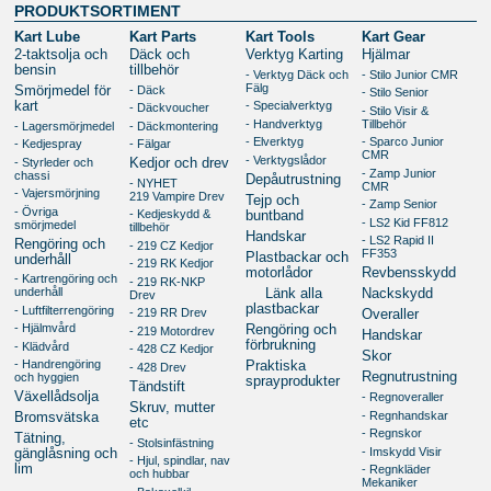
PRODUKTSORTIMENT
Kart Lube
Kart Parts
Kart Tools
Kart Gear
2-taktsolja och
Däck och
Verktyg Karting
Hjälmar
bensin
tillbehör
- Verktyg Däck och
- Stilo Junior CMR
Fälg
- Däck
Smörjmedel för
- Stilo Senior
kart
- Specialverktyg
- Däckvoucher
- Stilo Visir &
- Handverktyg
Tillbehör
- Lagersmörjmedel
- Däckmontering
- Elverktyg
- Sparco Junior
- Kedjespray
- Fälgar
CMR
- Verktygslådor
- Styrleder och
Kedjor och drev
- Zamp Junior
chassi
Depåutrustning
- NYHET
CMR
- Vajersmörjning
219 Vampire Drev
Tejp och
- Zamp Senior
- Övriga
- Kedjeskydd &
buntband
- LS2 Kid FF812
smörjmedel
tillbehör
Handskar
- LS2 Rapid II
Rengöring och
- 219 CZ Kedjor
FF353
Plastbackar och
underhåll
- 219 RK Kedjor
motorlådor
Revbensskydd
- Kartrengöring och
- 219 RK-NKP
underhåll
Länk alla
Nackskydd
Drev
plastbackar
- Luftfilterrengöring
- 219 RR Drev
Overaller
- Hjälmvård
Rengöring och
- 219 Motordrev
Handskar
förbrukning
- Klädvård
- 428 CZ Kedjor
Skor
- Handrengöring
Praktiska
- 428 Drev
Regnutrustning
och hyggien
sprayprodukter
Tändstift
Växellådsolja
- Regnoveraller
Skruv, mutter
- Regnhandskar
Bromsvätska
etc
- Regnskor
Tätning,
- Stolsinfästning
- Imskydd Visir
gänglåsning och
- Hjul, spindlar, nav
lim
- Regnkläder
och hubbar
Mekaniker