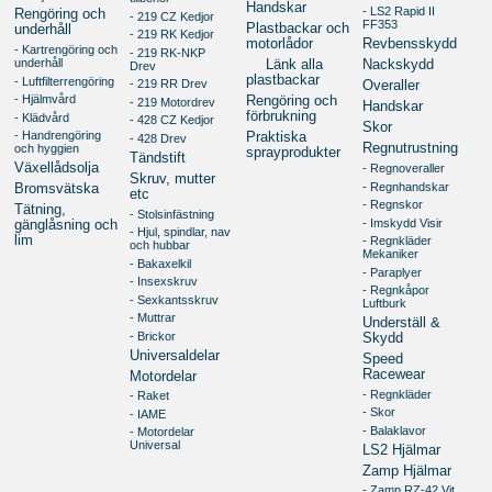
Handskar
- LS2 Rapid II
Rengöring och
- 219 CZ Kedjor
FF353
Plastbackar och
underhåll
- 219 RK Kedjor
motorlådor
Revbensskydd
- Kartrengöring och
- 219 RK-NKP
underhåll
Länk alla
Nackskydd
Drev
plastbackar
- Luftfilterrengöring
- 219 RR Drev
Overaller
- Hjälmvård
Rengöring och
- 219 Motordrev
Handskar
förbrukning
- Klädvård
- 428 CZ Kedjor
Skor
- Handrengöring
Praktiska
- 428 Drev
Regnutrustning
och hyggien
sprayprodukter
Tändstift
Växellådsolja
- Regnoveraller
Skruv, mutter
- Regnhandskar
Bromsvätska
etc
- Regnskor
Tätning,
- Stolsinfästning
- Imskydd Visir
gänglåsning och
- Hjul, spindlar, nav
lim
- Regnkläder
och hubbar
Mekaniker
- Bakaxelkil
- Paraplyer
- Insexskruv
- Regnkåpor
- Sexkantsskruv
Luftburk
- Muttrar
Underställ &
- Brickor
Skydd
Universaldelar
Speed
Racewear
Motordelar
- Regnkläder
- Raket
- Skor
- IAME
- Balaklavor
- Motordelar
Universal
LS2 Hjälmar
Zamp Hjälmar
- Zamp RZ-42 Vit