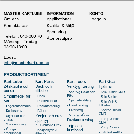
MASTER KARTLUBE
INFORMATION
KONTO
Om oss
Applikationer
Logga in
Kontakta oss
Kvalitet & Miljö
Sponsring
Telefon: 040-800 70
Återförsäljare
Måndag - Fredag
08:00-18:00
Epost:
info@masterkartlube.se
PRODUKTSORTIMENT
Kart Lube
Kart Parts
Kart Tools
Kart Gear
2-taktsolja och
Däck och
Verktyg Karting
Hjälmar
bensin
tillbehör
- Verktyg Däck och
- Stilo Junior CMR
Fälg
- Däck
Smörjmedel för
- Stilo Senior
kart
- Specialverktyg
- Däckvoucher
- Stilo Visir &
- Handverktyg
Tillbehör
- Lagersmörjmedel
- Däckmontering
- Elverktyg
- Sparco Junior
- Kedjespray
- Fälgar
CMR
- Verktygslådor
- Styrleder och
Kedjor och drev
- Zamp Junior
chassi
Depåutrustning
- NYHET
CMR
- Vajersmörjning
219 Vampire Drev
Tejp och
- Zamp Senior
- Övriga
- Kedjeskydd &
buntband
- LS2 Kid FF812
smörjmedel
tillbehör