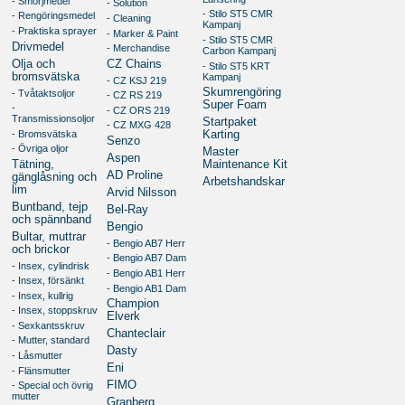
- Smörjmedel
- Solution
- Stilo ST5 CMR
- Rengöringsmedel
- Cleaning
Kampanj
- Praktiska sprayer
- Marker & Paint
- Stilo ST5 CMR
Drivmedel
- Merchandise
Carbon Kampanj
Olja och
CZ Chains
- Stilo ST5 KRT
bromsvätska
Kampanj
- CZ KSJ 219
Skumrengöring
- Tvåtaktsoljor
- CZ RS 219
Super Foam
-
- CZ ORS 219
Transmissionsoljor
Startpaket
- CZ MXG 428
- Bromsvätska
Karting
Senzo
- Övriga oljor
Master
Aspen
Tätning,
Maintenance Kit
AD Proline
gänglåsning och
Arbetshandskar
lim
Arvid Nilsson
Buntband, tejp
Bel-Ray
och spännband
Bengio
Bultar, muttrar
- Bengio AB7 Herr
och brickor
- Bengio AB7 Dam
- Insex, cylindrisk
- Bengio AB1 Herr
- Insex, försänkt
- Bengio AB1 Dam
- Insex, kullrig
Champion
- Insex, stoppskruv
Elverk
- Sexkantsskruv
Chanteclair
- Mutter, standard
Dasty
- Låsmutter
Eni
- Flänsmutter
FIMO
- Special och övrig
mutter
Granberg