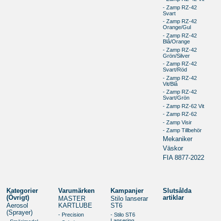
- Zamp RZ-42
Svart
- Zamp RZ-42
Orange/Gul
- Zamp RZ-42
Blå/Orange
- Zamp RZ-42
Grön/Silver
- Zamp RZ-42
Svart/Röd
- Zamp RZ-42
Vit/Blå
- Zamp RZ-42
Svart/Grön
- Zamp RZ-62 Vit
- Zamp RZ-62
- Zamp Visir
- Zamp Tillbehör
Mekaniker
Väskor
FIA 8877-2022
Kategorier
Varumärken
Kampanjer
Slutsålda
(Övrigt)
artiklar
MASTER
Stilo lanserar
Aerosol
KARTLUBE
ST6
(Sprayer)
- Precision
- Stilo ST6
Lansering