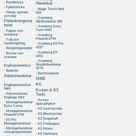
- Rundbricka
Handskar
- Fjäderbricka
- Magic Touch Nitril
- Pinnar, sprintar
628
och kilar
- Granberg
Förbrukningsma
Nitrilhandskar 880
terial
- Granberg Extra
Tunn 0480
- Papper och
torkdukar
- Granberg
Powerfit 0744
- Tvål och
handrengöring
- Granberg EX Pro
4297
- Rengöringsmedel
- Granberg EX
- Borstar och
4201
svampar
- Granberg
-
Skyddshandskar
Engångshandskar
4279
- Batterier
- Barnhandskar
Arbetshandskar
IAME
-
KG
Engångshandskar
Nitril
Ko-ken & KS
- Kemresistenta
Tools
Engångs Nitril
- Ko-ken
- Montagehandskar
Specialhylsor
Extra Tunna
- KS Insexnycklar
- Montagehandskar
- KS Blocknycklar
Powerfit 0744
- KS Dragskaft
- EX Pro
Montagehandskar
- KS Förlängare
- Montagehandskar
- KS Hylsor
med greppmönster
- KS Hammare