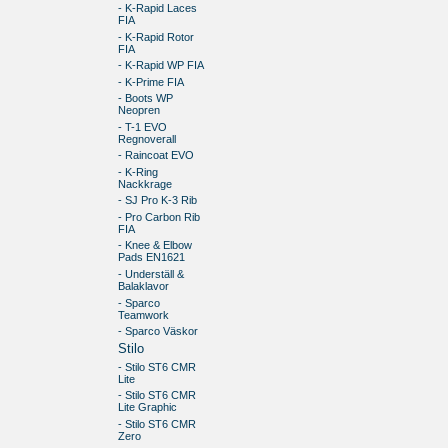
- K-Rapid Laces
FIA
- K-Rapid Rotor
FIA
- K-Rapid WP FIA
- K-Prime FIA
- Boots WP
Neopren
- T-1 EVO
Regnoverall
- Raincoat EVO
- K-Ring
Nackkrage
- SJ Pro K-3 Rib
- Pro Carbon Rib
FIA
- Knee & Elbow
Pads EN1621
- Underställ &
Balaklavor
- Sparco
Teamwork
- Sparco Väskor
Stilo
- Stilo ST6 CMR
Lite
- Stilo ST6 CMR
Lite Graphic
- Stilo ST6 CMR
Zero