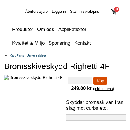
0
Återförsäljare
Logga in
Ställ in språk/pris
Produkter
Om oss
Applikationer
Kvalitet & Miljö
Sponsring
Kontakt
+
Kart Parts
Universaldelar
Bromsskiveskydd Righetti 4F
Köp
249.00 kr
(inkl. moms)
Skyddar bromsskivan från
slag mot curbs etc.