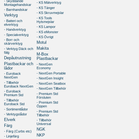
- Skyddande
- KS Mätverktyg
Montagehandskar
- KS Tänger
- Barnhandskar
- KS Skruvmejslar
Verktyg
- KS Tools
- Batteri och
Hylsmejslar
elverktyg
- KS Lampor
- Handverktyg
- KS eMonster
- Specialverktyg
- KS Övrigt
- Borr och
Motul
skärverktyg
Makita
- Verktyg Däck och
fälg
M-Box
Depåutrustning
Plastbackar
Plastbackar och
- NextGen
lådor
Economy
- NextGen Portable
- Euroback
NextGen
- NextGen Insight
- Tillbehör
- NextGen Seatbox
Euroback NextGen
- NextGen Tillbehör
- Euroback
- Premium Std
Premium Std
Försluten
- Tillbehör
- Premium Std
Euroback Std
Öppen
- Sortimentlådor
- Premium Std
- Verktygslådor
Tillbehör
Elverk
- Tillbehör
Universal
Färg
NGK
- Färg (Curbs etc)
NKP
- Linjefärg