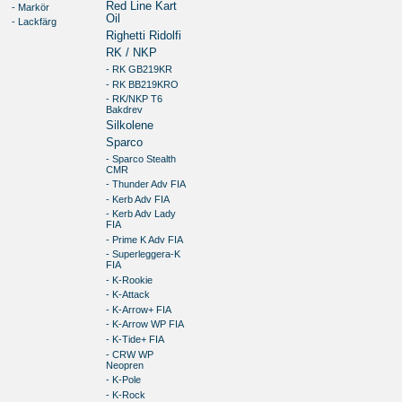
Red Line Kart
- Markör
Oil
- Lackfärg
Righetti Ridolfi
RK / NKP
- RK GB219KR
- RK BB219KRO
- RK/NKP T6
Bakdrev
Silkolene
Sparco
- Sparco Stealth
CMR
- Thunder Adv FIA
- Kerb Adv FIA
- Kerb Adv Lady
FIA
- Prime K Adv FIA
- Superleggera-K
FIA
- K-Rookie
- K-Attack
- K-Arrow+ FIA
- K-Arrow WP FIA
- K-Tide+ FIA
- CRW WP
Neopren
- K-Pole
- K-Rock