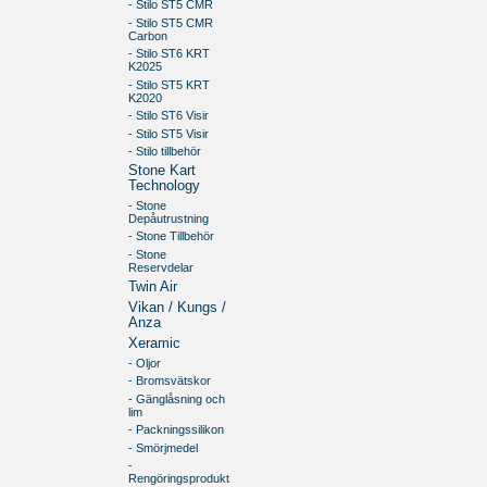
- Stilo ST5 CMR
- Stilo ST5 CMR
Carbon
- Stilo ST6 KRT
K2025
- Stilo ST5 KRT
K2020
- Stilo ST6 Visir
- Stilo ST5 Visir
- Stilo tillbehör
Stone Kart
Technology
- Stone
Depåutrustning
- Stone Tillbehör
- Stone
Reservdelar
Twin Air
Vikan / Kungs /
Anza
Xeramic
- Oljor
- Bromsvätskor
- Gänglåsning och
lim
- Packningssilikon
- Smörjmedel
-
Rengöringsprodukt