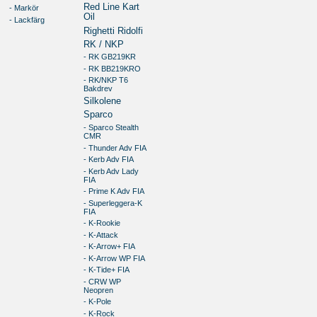
Red Line Kart
- Markör
Oil
- Lackfärg
Righetti Ridolfi
RK / NKP
- RK GB219KR
- RK BB219KRO
- RK/NKP T6
Bakdrev
Silkolene
Sparco
- Sparco Stealth
CMR
- Thunder Adv FIA
- Kerb Adv FIA
- Kerb Adv Lady
FIA
- Prime K Adv FIA
- Superleggera-K
FIA
- K-Rookie
- K-Attack
- K-Arrow+ FIA
- K-Arrow WP FIA
- K-Tide+ FIA
- CRW WP
Neopren
- K-Pole
- K-Rock