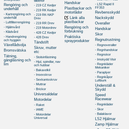
tillbehör
Handskar
- LS2 Rapid II
Rengöring och
- 219 CZ Kedjor
FF353
Plastbackar och
underhåll
- 219 RK Kedjor
motorlådor
Revbensskydd
- Kartrengöring och
- 219 RK-NKP
underhåll
Länk alla
Nackskydd
Drev
plastbackar
- Luftfilterrengöring
- 219 RR Drev
Overaller
- Hjälmvård
Rengöring och
- 219 Motordrev
Handskar
förbrukning
- Klädvård
- 428 CZ Kedjor
Skor
- Handrengöring
Praktiska
- 428 Drev
Regnutrustning
och hyggien
sprayprodukter
Tändstift
Växellådsolja
- Regnoveraller
Skruv, mutter
- Regnhandskar
Bromsvätska
etc
- Regnskor
Tätning,
- Stolsinfästning
- Imskydd Visir
gänglåsning och
- Hjul, spindlar, nav
lim
- Regnkläder
och hubbar
Mekaniker
- Bakaxelkil
- Paraplyer
- Insexskruv
- Regnkåpor
- Sexkantsskruv
Luftburk
- Muttrar
Underställ &
- Brickor
Skydd
Universaldelar
Speed
Racewear
Motordelar
- Regnkläder
- Raket
- Skor
- IAME
- Balaklavor
- Motordelar
Universal
LS2 Hjälmar
Zamp Hjälmar