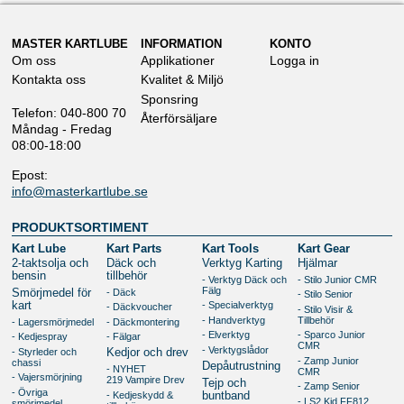
MASTER KARTLUBE
INFORMATION
KONTO
Om oss
Applikationer
Logga in
Kontakta oss
Kvalitet & Miljö
Sponsring
Telefon: 040-800 70
Återförsäljare
Måndag - Fredag
08:00-18:00
Epost:
info@masterkartlube.se
PRODUKTSORTIMENT
Kart Lube
Kart Parts
Kart Tools
Kart Gear
2-taktsolja och
Däck och
Verktyg Karting
Hjälmar
bensin
tillbehör
- Verktyg Däck och
- Stilo Junior CMR
Fälg
- Däck
Smörjmedel för
- Stilo Senior
kart
- Specialverktyg
- Däckvoucher
- Stilo Visir &
- Handverktyg
Tillbehör
- Lagersmörjmedel
- Däckmontering
- Elverktyg
- Sparco Junior
- Kedjespray
- Fälgar
CMR
- Verktygslådor
- Styrleder och
Kedjor och drev
- Zamp Junior
chassi
Depåutrustning
- NYHET
CMR
- Vajersmörjning
219 Vampire Drev
Tejp och
- Zamp Senior
- Övriga
- Kedjeskydd &
buntband
- LS2 Kid FF812
smörjmedel