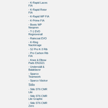
- K-Rapid Laces
FIA
- K-Rapid Rotor
FIA
- K-Rapid WP FIA
- K-Prime FIA
- Boots WP
Neopren
- T-1 EVO
Regnoverall
- Raincoat EVO
- K-Ring
Nackkrage
- SJ Pro K-3 Rib
- Pro Carbon Rib
FIA
- Knee & Elbow
Pads EN1621
- Underställ &
Balaklavor
- Sparco
Teamwork
- Sparco Väskor
Stilo
- Stilo ST6 CMR
Lite
- Stilo ST6 CMR
Lite Graphic
- Stilo ST6 CMR
Zero