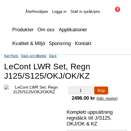
0
Återförsäljare
Logga in
Ställ in språk/pris
Produkter
Om oss
Applikationer
Kvalitet & Miljö
Sponsring
Kontakt
Kart Parts
Däck och tillbehör
Däck
LeCont LWR Set, Regn
J125/S125/OKJ/OK/KZ
Köp
2496.00 kr
(inkl. moms)
Komplett uppsättning
regndäck till J/S125,
OKJ/OK & KZ