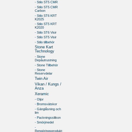
- Stilo ST5 CMR
- Stilo ST5 CMR
Carbon
- Stilo ST6 KRT
K2025
- Stilo ST5 KRT
K2020
- Stilo ST6 Visir
- Stilo ST5 Visir
- Stilo tillbehör
Stone Kart
Technology
- Stone
Depåutrustning
- Stone Tillbehör
- Stone
Reservdelar
Twin Air
Vikan / Kungs /
Anza
Xeramic
- Oljor
- Bromsvätskor
- Gänglåsning och
lim
- Packningssilikon
- Smörjmedel
-
Rengöringsprodukt