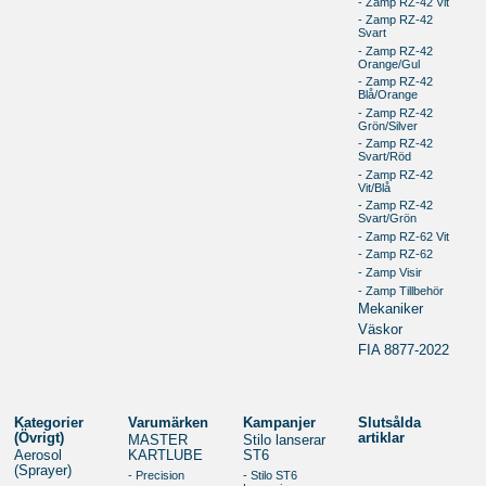
- Zamp RZ-42 Vit
- Zamp RZ-42
Svart
- Zamp RZ-42
Orange/Gul
- Zamp RZ-42
Blå/Orange
- Zamp RZ-42
Grön/Silver
- Zamp RZ-42
Svart/Röd
- Zamp RZ-42
Vit/Blå
- Zamp RZ-42
Svart/Grön
- Zamp RZ-62 Vit
- Zamp RZ-62
- Zamp Visir
- Zamp Tillbehör
Mekaniker
Väskor
FIA 8877-2022
Kategorier
Varumärken
Kampanjer
Slutsålda
(Övrigt)
artiklar
MASTER
Stilo lanserar
Aerosol
KARTLUBE
ST6
(Sprayer)
- Precision
- Stilo ST6