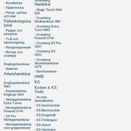
Granberg
- Rundbricka
Handskar
- Fjäderbricka
- Magic Touch Nitril
- Pinnar, sprintar
628
och kilar
- Granberg
Förbrukningsma
Nitrilhandskar 880
terial
- Granberg Extra
Tunn 0480
- Papper och
torkdukar
- Granberg
Powerfit 0744
- Tvål och
handrengöring
- Granberg EX Pro
4297
- Rengöringsmedel
- Granberg EX
- Borstar och
4201
svampar
- Granberg
-
Skyddshandskar
Engångshandskar
4279
- Batterier
- Barnhandskar
Arbetshandskar
IAME
-
KG
Engångshandskar
Nitril
Ko-ken & KS
- Kemresistenta
Tools
Engångs Nitril
- Ko-ken
- Montagehandskar
Specialhylsor
Extra Tunna
- KS Insexnycklar
- Montagehandskar
- KS Blocknycklar
Powerfit 0744
- KS Dragskaft
- EX Pro
Montagehandskar
- KS Förlängare
- Montagehandskar
- KS Hylsor
med greppmönster
- KS Hammare