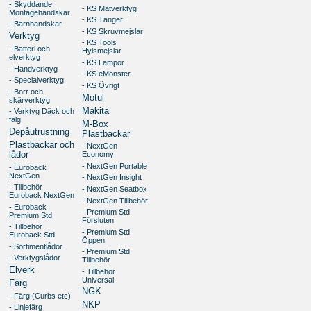
- Skyddande
- KS Mätverktyg
Montagehandskar
- KS Tänger
- Barnhandskar
- KS Skruvmejslar
Verktyg
- KS Tools
- Batteri och
Hylsmejslar
elverktyg
- KS Lampor
- Handverktyg
- KS eMonster
- Specialverktyg
- KS Övrigt
- Borr och
Motul
skärverktyg
Makita
- Verktyg Däck och
fälg
M-Box
Depåutrustning
Plastbackar
Plastbackar och
- NextGen
lådor
Economy
- NextGen Portable
- Euroback
NextGen
- NextGen Insight
- Tillbehör
- NextGen Seatbox
Euroback NextGen
- NextGen Tillbehör
- Euroback
- Premium Std
Premium Std
Försluten
- Tillbehör
- Premium Std
Euroback Std
Öppen
- Sortimentlådor
- Premium Std
- Verktygslådor
Tillbehör
Elverk
- Tillbehör
Universal
Färg
NGK
- Färg (Curbs etc)
NKP
- Linjefärg