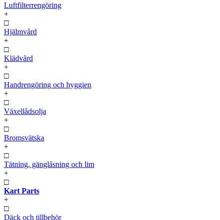
Luftfilterrengöring
+
□
Hjälmvård
+
□
Klädvård
+
□
Handrengöring och hyggien
+
□
Växellådsolja
+
□
Bromsvätska
+
□
Tätning, gänglåsning och lim
+
□
Kart Parts
+
□
Däck och tillbehör