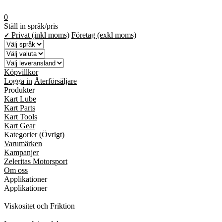
0
Ställ in språk/pris
Privat (inkl moms)
Företag (exkl moms)
✓
Köpvillkor
Logga in
Återförsäljare
Produkter
Kart Lube
Kart Parts
Kart Tools
Kart Gear
Kategorier (Övrigt)
Varumärken
Kampanjer
Zeleritas Motorsport
Om oss
Applikationer
Applikationer
Viskositet och Friktion