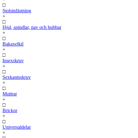
□
Stolsinfästning
+
□
Hjul, spindlar, nav och hubbar
+
□
Bakaxelkil
+
□
Insexskruv
+
□
Sexkantsskruv
+
□
Muttrar
+
□
Brickor
+
□
Universaldelar
+