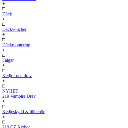
+
□
Däck
+
□
Däckvoucher
+
□
Däckmontering
+
□
Fälgar
+
□
Kedjor och drev
+
□
NYHET
219 Vampire Drev
+
□
Kedjeskydd & tillbehör
+
□
219 CZ Kedjor