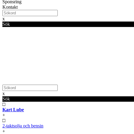
Sponsring
Kontakt
x
Sök
x
Sök
□
Kart Lube
+
□
2-taktsolja och bensin
+