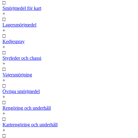
□
Smörjmedel för kart
+
□
Lagersmörjmedel
+
□
Kedjespray
+
□
Styrleder och chassi
+
□
Vajersmörjning
+
□
Övriga smörjmedel
+
□
Rengöring och underhåll
+
□
Kartrengöring och underhåll
+
□