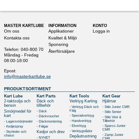
MASTER KARTLUBE
INFORMATION
KONTO
Om oss
Applikationer
Logga in
Kontakta oss
Kvalitet & Miljö
Sponsring
Telefon: 040-800 70
Återförsäljare
Måndag - Fredag
08:00-18:00
Epost:
info@masterkartlube.se
PRODUKTSORTIMENT
Kart Lube
Kart Parts
Kart Tools
Kart Gear
2-taktsolja och
Däck och
Verktyg Karting
Hjälmar
bensin
tillbehör
- Verktyg Däck och
- Stilo Junior CMR
Fälg
- Däck
Smörjmedel för
- Stilo Senior
kart
- Specialverktyg
- Däckvoucher
- Stilo Visir &
- Handverktyg
Tillbehör
- Lagersmörjmedel
- Däckmontering
- Elverktyg
- Sparco Junior
- Kedjespray
- Fälgar
CMR
- Verktygslådor
- Styrleder och
Kedjor och drev
- Zamp Junior
chassi
Depåutrustning
- NYHET
CMR