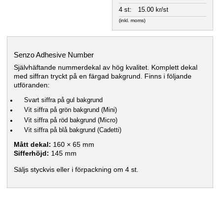
4 st:
15.00 kr/st
(inkl. moms)
Senzo Adhesive Number
Självhäftande nummerdekal av hög kvalitet. Komplett dekal
med siffran tryckt på en färgad bakgrund. Finns i följande
utföranden:
Svart siffra på gul bakgrund
Vit siffra på grön bakgrund (Mini)
Vit siffra på röd bakgrund (Micro)
Vit siffra på blå bakgrund (Cadetti)
Mått dekal:
160 × 65 mm
Sifferhöjd:
145 mm
Säljs styckvis eller i förpackning om 4 st.