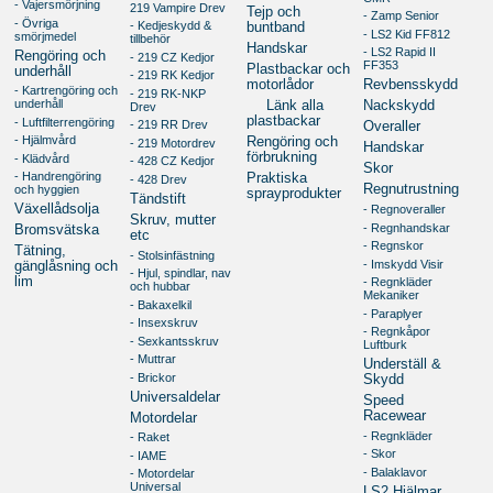
- Vajersmörjning
219 Vampire Drev
Tejp och
- Zamp Senior
- Övriga
- Kedjeskydd &
buntband
- LS2 Kid FF812
smörjmedel
tillbehör
Handskar
- LS2 Rapid II
Rengöring och
- 219 CZ Kedjor
FF353
Plastbackar och
underhåll
- 219 RK Kedjor
motorlådor
Revbensskydd
- Kartrengöring och
- 219 RK-NKP
underhåll
Länk alla
Nackskydd
Drev
plastbackar
- Luftfilterrengöring
- 219 RR Drev
Overaller
- Hjälmvård
Rengöring och
- 219 Motordrev
Handskar
förbrukning
- Klädvård
- 428 CZ Kedjor
Skor
- Handrengöring
Praktiska
- 428 Drev
Regnutrustning
och hyggien
sprayprodukter
Tändstift
Växellådsolja
- Regnoveraller
Skruv, mutter
- Regnhandskar
Bromsvätska
etc
- Regnskor
Tätning,
- Stolsinfästning
- Imskydd Visir
gänglåsning och
- Hjul, spindlar, nav
lim
- Regnkläder
och hubbar
Mekaniker
- Bakaxelkil
- Paraplyer
- Insexskruv
- Regnkåpor
- Sexkantsskruv
Luftburk
- Muttrar
Underställ &
- Brickor
Skydd
Universaldelar
Speed
Racewear
Motordelar
- Regnkläder
- Raket
- Skor
- IAME
- Balaklavor
- Motordelar
Universal
LS2 Hjälmar