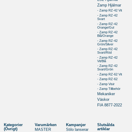
Zamp Hjälmar
- Zamp RZ-42 Vit
- Zamp RZ-42
Svart
- Zamp RZ-42
Orange/Gul
- Zamp RZ-42
Blå/Orange
- Zamp RZ-42
Grön/Silver
- Zamp RZ-42
Svart/Röd
- Zamp RZ-42
Vit/Blå
- Zamp RZ-42
Svart/Grön
- Zamp RZ-62 Vit
- Zamp RZ-62
- Zamp Visir
- Zamp Tillbehör
Mekaniker
Väskor
FIA 8877-2022
Kategorier
Varumärken
Kampanjer
Slutsålda
(Övrigt)
artiklar
MASTER
Stilo lanserar