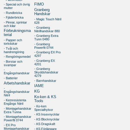
FIMO
- Special och övrig
mutter
Granberg
- Rundbricka
Handskar
- Fjäderbricka
- Magic Touch Nitril
- Pinnar, sprintar
628
och kilar
- Granberg
Förbrukningsma
Nitrilhandskar 880
terial
- Granberg Extra
Tunn 0480
- Papper och
torkdukar
- Granberg
Powerfit 0744
- Tvål och
handrengöring
- Granberg EX Pro
4297
- Rengöringsmedel
- Granberg EX
- Borstar och
4201
svampar
- Granberg
-
Skyddshandskar
Engångshandskar
4279
- Batterier
- Barnhandskar
Arbetshandskar
IAME
-
KG
Engångshandskar
Nitril
Ko-ken & KS
- Kemresistenta
Tools
Engångs Nitril
- Ko-ken
- Montagehandskar
Specialhylsor
Extra Tunna
- KS Insexnycklar
- Montagehandskar
- KS Blocknycklar
Powerfit 0744
- KS Dragskaft
- EX Pro
Montagehandskar
- KS Förlängare