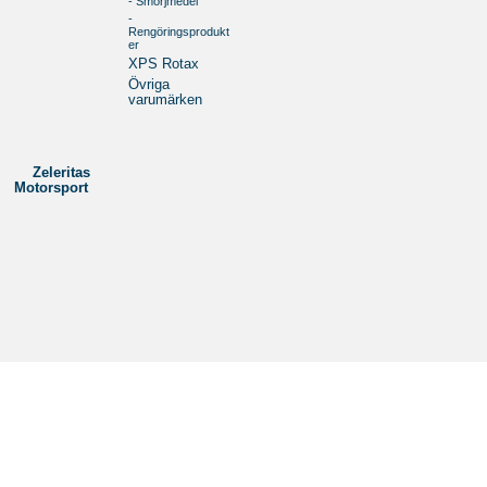
- Smörjmedel
-
Rengöringsprodukt
er
XPS Rotax
Övriga
varumärken
Zeleritas
Motorsport